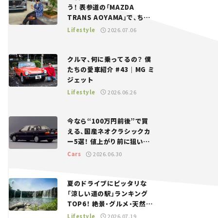
う！ 表参道の「MAZDA
TRANS AOYAMA」で、ちょ
っとひと息。——連載｜CCG
Lifestyle
2026.07.06
とクルマでどうする？＜第13
回＞
クルマ、何に乗ってるの？ 僕
たちの愛車紹介 #43｜MG ミ
ジェット
Lifestyle
2026.06.26
今なら“100万円前後”で買
える、国産ネオクラシックカ
ー5選！ 値上がり前に狙いた
い、中古車探しをお手伝い――ち
Cars
2026.06.30
ょっとイケてるマイカー選び
#02
夏のドライブにピッタリな
「涼しい道の駅」ランキング
TOP6！ 絶景・グルメ・天然ク
ーラーなど、避暑におすすめ
Lifestyle
2026.07.19