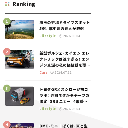
Ranking
埼玉の穴場ドライブスポット
5選。車中泊の達人が厳選
Lifestyle
2026.08.04
新型ポルシェ・カイエン エレ
クトリックは速すぎる！ エン
ジン車派の私の価値観を覆し
た、新しいポルシェの走り。
Cars
2026.07.31
トヨタGRとスシローが初コ
ラボ！ 寿司ネタがモチーフの
限定「GRミニカー」4車種が
登場。入手方法は？【クルマ
Lifestyle
2026.08.04
とホビー】
BMC・ミニ｜ぼくは、車と生