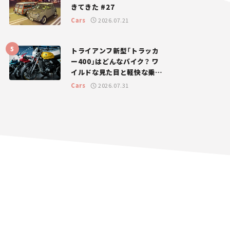
きてきた #27
Cars
2026.07.21
トライアンフ新型「トラッカ
ー400」はどんなバイク？ ワ
イルドな見た目と軽快な乗り
味を両立した400ccフラット
Cars
2026.07.31
トラッカー【試乗レビュー】