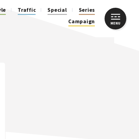
yle
Traffic
Special
Series
Campaign
MENU
CLOSE
人気のハッシュタグ
スズキ ジムニー｜Suzuki Jimny
スズキ｜Suzuki
マツダ｜Mazda
マツダ ロードスター｜Mazda Roadster