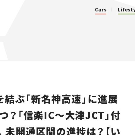
Cars
Lifest
カテゴリ
Cars
Lifestyle
を結ぶ「新名神高速」に進展
Traffic
つ？「信楽IC～大津JCT」付
Special
。未開通区間の進捗は？【い
Series