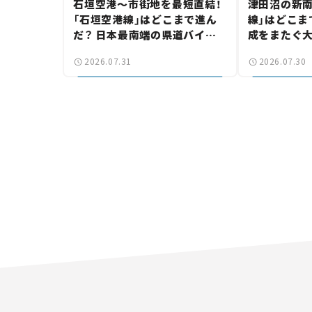
石垣空港～市街地を最短直結！
津田沼の新南
「石垣空港線」はどこまで進ん
線」はどこま
だ？ 日本最南端の県道バイパ
成をまたぐ
ス、第2工区も延伸開通 【いま
は「習志野～
2026.07.31
2026.07.30
気になる道路計画】
結【いま気に