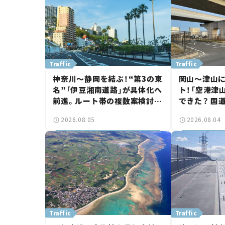
Traffic
Traffic
神奈川～静岡を結ぶ！“第3の東
岡山～津山
名”「伊豆湘南道路」が具体化へ
ト！「空港津
前進。ルート帯の複数案検討
できた？ 国
へ。熱海まで信号ゼロが実現？
に期待。岡
2026.08.05
2026.08.04
【いま気になる道路計画】
【いま気にな
Traffic
Traffic