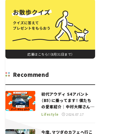
応募はこちら！（8月31日まで）
Recommend
初代アウディ S4アバント
（B5）に乗ってます！ 僕たち
の愛車紹介｜中村大輝さん
——瀬イオナと嶋田智之の
Lifestyle
2026.07.17
「クルマでざっくばらんばら
ん！」＃20
今度、マツダのカフェへ行こ