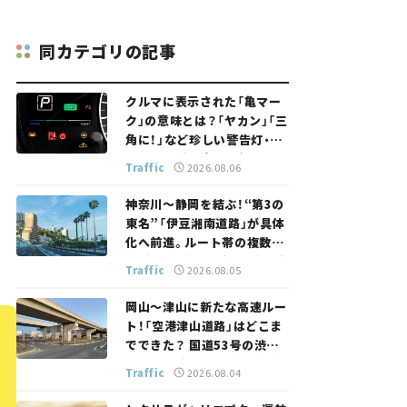
同カテゴリの記事
クルマに表示された「亀マー
ク」の意味とは？「ヤカン」「三
角に！」など珍しい警告灯・表
示灯を解説。 意外と便利なマ
Traffic
2026.08.06
ークも【クルマの知識】
神奈川～静岡を結ぶ！“第3の
東名”「伊豆湘南道路」が具体
化へ前進。ルート帯の複数案
検討へ。熱海まで信号ゼロが
Traffic
2026.08.05
実現？ 【いま気になる道路計
画】
岡山～津山に新たな高速ルー
ト！「空港津山道路」はどこま
でできた？ 国道53号の渋滞
緩和に期待。岡山市側でも動
Traffic
2026.08.04
きが【いま気になる道路計画】