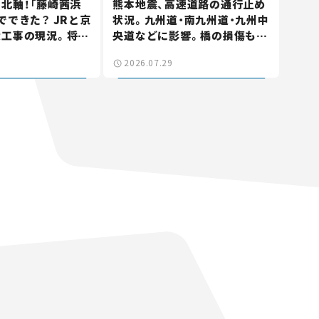
北軸！「藤崎茜浜
熊本地震、高速道路の通行止め
でできた？ JRと京
状況。九州道・南九州道・九州中
大工事の現況。将来
央道などに影響。橋の損傷も確
鎌ケ谷」を最短直
認【道路のニュース】
2026.07.29
なる道路計画】