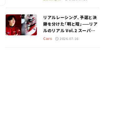
のスポットを紹介【道の駅マ
ニアの推し駅ガイド】vol.15
リアルレーシング、予選と決
勝を分けた「明と暗」——リア
ルのリアル Vol.2 スーパー
GT 2026開幕戦 岡山国際サ
Cars
2026.07.16
ーキット