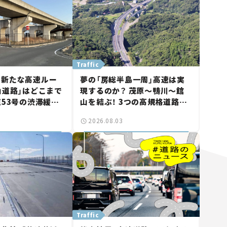
Traffic
に新たな高速ルー
夢の「房総半島一周」高速は実
山道路」はどこまで
現するのか？ 茂原～鴨川～館
道53号の渋滞緩和
山を結ぶ！ 3つの高規格道路計
山市側でも動きが
画の現状。「館山鴨川道路」で検
2026.08.03
る道路計画】
討進む【いま気になる道路計
画】
Traffic