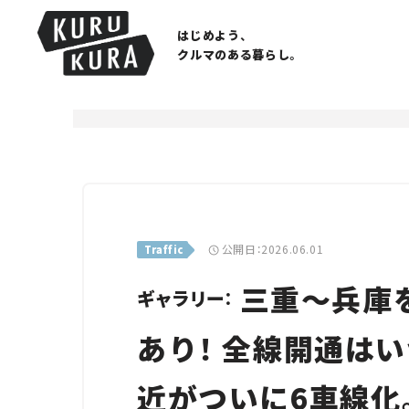
はじめよう、
クルマのある暮らし。
公開日：2026.06.01
Traffic
三重～兵庫
ギャラリー：
あり！ 全線開通はい
近がついに6車線化