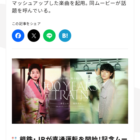
マッシュアップした楽曲を起用。同ムービーが話
題を呼んでいる。
スズキ ジムニー｜Suzuki Jimny
スズキ｜Suzuki
マツダ｜Maz
マツダ ロードスター｜Mazda Roadster
この記事をシェア
相鉄・JRが直通運転を開始！記念ムー