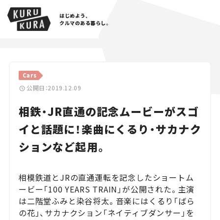
はじめよう、
クルマのある暮らし。
カテゴリ
Cars
Cars
公開日：2019.12.09
相鉄・JR直通の記念ムービーがスゴ
Lifestyle
イと話題に！楽曲にくるり・サカナク
Traffic
ションなど起用。
Special
相模鉄道とJRの直通運転を記念したショートム
Series
ービー「100 YEARS TRAIN」が公開された。主演
は二階堂ふみと染谷将太。音楽にはくるり「ばら
Campaign
の花」、サカナクション「ネイティブダンサー」を
人気のハッシュタグ