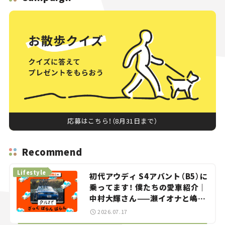
応募はこちら！（8月31日まで）
Recommend
Lifestyle
初代アウディ S4アバント（B5）に
乗ってます！ 僕たちの愛車紹介｜
中村大輝さん——瀬イオナと嶋田
智之の「クルマでざっくばらんば
2026.07.17
らん！」＃20