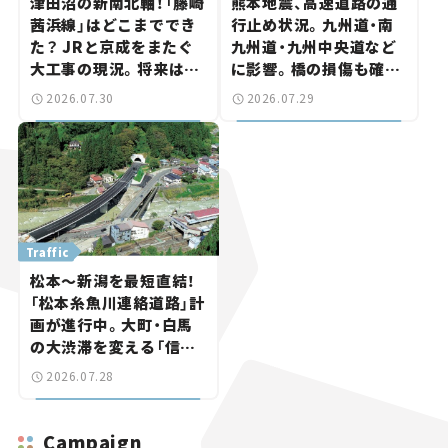
津田沼の新南北軸！「藤崎
熊本地震、高速道路の通
茜浜線」はどこまででき
行止め状況。九州道・南
た？ JRと京成をまたぐ
九州道・九州中央道など
大工事の現況。将来は
に影響。橋の損傷も確認
「習志野～鎌ケ谷」を最短
【道路のニュース】
2026.07.30
2026.07.29
直結【いま気になる道路
計画】
Traffic
松本～新潟を最短直結！
「松本糸魚川連絡道路」計
画が進行中。大町・白馬
の大渋滞を変える「信号
ゼロ」バイパスも事業化
2026.07.28
へ【いま気になる道路計
画】
Campaign