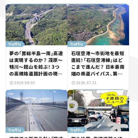
Traffic
Traffic
夢の「房総半島一周」高速
石垣空港～市街地を最短
は実現するのか？ 茂原～
直結！「石垣空港線」はど
鴨川～館山を結ぶ！ 3つ
こまで進んだ？ 日本最南
の高規格道路計画の現
端の県道バイパス、第2
状。「館山鴨川道路」で検
工区も延伸開通 【いま気
2026.08.03
2026.07.31
討進む【いま気になる道
になる道路計画】
路計画】
Traffic
Traffic