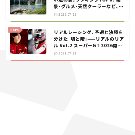
景・グルメ・天然クーラーなど、避
暑におすすめのスポットを紹介
2026.07.19
【道の駅マニアの推し駅ガイド】
vol.15
Cars
リアルレーシング、予選と決勝を
分けた「明と暗」——リアルのリア
ル Vol.2 スーパーGT 2026開幕
戦 岡山国際サーキット
2026.07.16