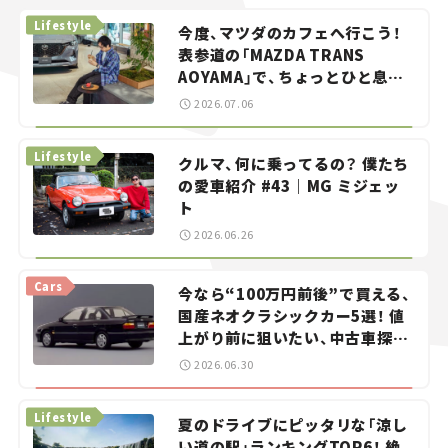
Lifestyle
今度、マツダのカフェへ行こう！
表参道の「MAZDA TRANS
AOYAMA」で、ちょっとひと息。
——連載｜CCGとクルマでどうす
2026.07.06
る？＜第13回＞
Lifestyle
クルマ、何に乗ってるの？ 僕たち
の愛車紹介 #43｜MG ミジェッ
ト
2026.06.26
Cars
今なら“100万円前後”で買える、
国産ネオクラシックカー5選！ 値
上がり前に狙いたい、中古車探し
をお手伝い――ちょっとイケてるマ
2026.06.30
イカー選び #02
Lifestyle
夏のドライブにピッタリな「涼し
い道の駅」ランキングTOP6！ 絶