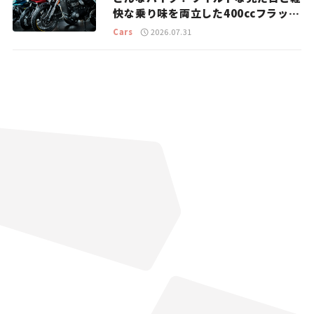
快な乗り味を両立した400ccフラット
トラッカー【試乗レビュー】
Cars
2026.07.31