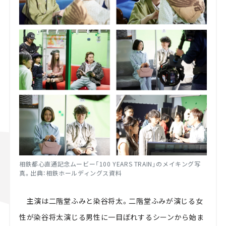
相鉄都心直通記念ムービー「100 YEARS TRAIN」のメイキング写
真。出典：相鉄ホールディングス資料
主演は二階堂ふみと染谷将太。二階堂ふみが演じる女
性が染谷将太演じる男性に一目ぼれするシーンから始ま