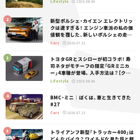
Lifestyle
2026.08.04
新型ポルシェ・カイエン エレクトリッ
クは速すぎる！ エンジン車派の私の価
値観を覆した、新しいポルシェの走
り。
Cars
2026.07.31
トヨタGRとスシローが初コラボ！ 寿
司ネタがモチーフの限定「GRミニカ
ー」4車種が登場。入手方法は？【クル
マとホビー】
Lifestyle
2026.08.04
BMC・ミニ｜ぼくは、車と生きてきた
#27
Cars
2026.07.21
トライアンフ新型「トラッカー400」は
どんなバイク？ ワイルドな見た目と軽