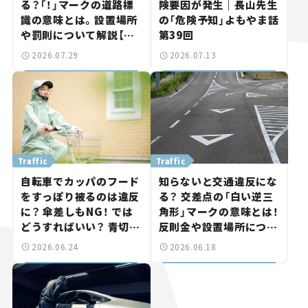
る？「！」マークの道路標
険要因が発生｜長山先生
識の意味とは。設置場所
の「危険予知」よもやま話
や罰則について解説【ク
第39回
ルマの知識】
2026.07.29
2026.07.13
Traffic
Traffic
自転車でカッパのフード
知らないと交通違反にな
をすっぽり被るのは違反
る？ 交差点の「白い逆三
に？ 傘差しもNG！ では
角形」マークの意味とは！
どうすればいい？ 青切符
反則金や設置場所につい
の対象や反則金を解説
て解説【クルマの知識】
2026.06.24
2026.06.18
【クルマの知識】