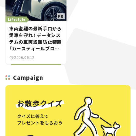
Lifestyle
車両盗難の最新手口から
愛車を守れ！ データシス
テムの車両盗難防止装置
「カースティールブロッ
カーSOS820」は“ゲー
2026.06.12
ムボーイ”にも対応する
スゴイやつ。
Campaign