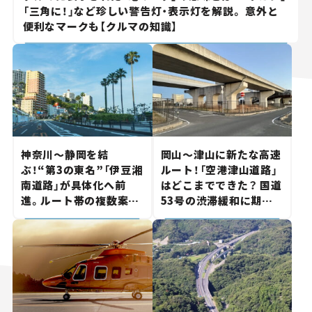
「三角に！」など珍しい警告灯・表示灯を解説。 意外と
便利なマークも【クルマの知識】
神奈川～静岡を結
岡山～津山に新たな高速
ぶ！“第3の東名”「伊豆湘
ルート！「空港津山道路」
南道路」が具体化へ前
はどこまでできた？ 国道
進。ルート帯の複数案検
53号の渋滞緩和に期待。
討へ。熱海まで信号ゼロ
岡山市側でも動きが【い
が実現？ 【いま気になる
ま気になる道路計画】
道路計画】