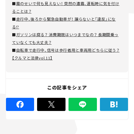
■
霧のせいで何も見えない！ 突然の濃霧、運転時に気を付け
ることは？
■
走行中、後ろから緊急自動車が！ 譲らないと「違反」にな
る!?
■
ガソリンは腐る？ 消費期限はいつまでなの？ 長期間乗っ
ていなくても大丈夫？
■
自転車で走行中、信号は歩行者用と車両用どちらに従う？
【クルマと法律vol.11】
この記事をシェア