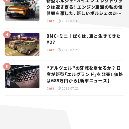
新型ポルシェ・カイエン エレクトリッ
クは速すぎる！ エンジン車派の私の価
値観を覆した、新しいポルシェの走
り。
Cars
2026.07.31
BMC・ミニ｜ぼくは、車と生きてきた
#27
Cars
2026.07.21
“アルヴェル”の牙城を崩せるか？ 日
産が新型「エルグランド」を発売！ 価格
は689万円から【新車ニュース】
Cars
2026.07.22