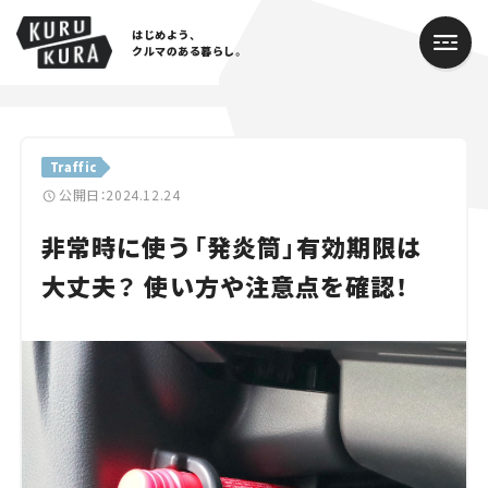
はじめよう、
クルマのある暮らし。
カテゴリ
Traffic
Cars
公開日：2024.12.24
非常時に使う「発炎筒」有効期限は
Lifestyle
大丈夫？ 使い方や注意点を確認！
Traffic
Special
Series
Campaign
人気のハッシュタグ