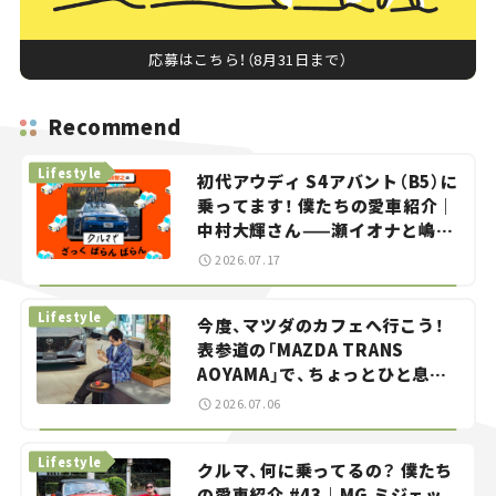
応募はこちら！（8月31日まで）
Recommend
Lifestyle
初代アウディ S4アバント（B5）に
乗ってます！ 僕たちの愛車紹介｜
中村大輝さん——瀬イオナと嶋田
智之の「クルマでざっくばらんば
2026.07.17
らん！」＃20
Lifestyle
今度、マツダのカフェへ行こう！
表参道の「MAZDA TRANS
AOYAMA」で、ちょっとひと息。
——連載｜CCGとクルマでどうす
2026.07.06
る？＜第13回＞
Lifestyle
クルマ、何に乗ってるの？ 僕たち
の愛車紹介 #43｜MG ミジェッ