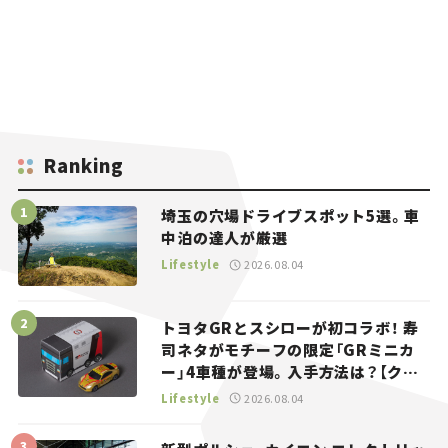
Ranking
埼玉の穴場ドライブスポット5選。車
中泊の達人が厳選
Lifestyle
2026.08.04
トヨタGRとスシローが初コラボ！ 寿
司ネタがモチーフの限定「GRミニカ
ー」4車種が登場。入手方法は？【クル
マとホビー】
Lifestyle
2026.08.04