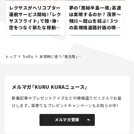
レクサスがヘリコプター
夢の「房総半島一周」高速
運航サービス開始！「レク
は実現するのか？ 茂原～
サスフライト」で陸・海・
鴨川～館山を結ぶ！ 3つ
空をつなぐ新たな移動体
の高規格道路計画の現
験とは
状。「館山鴨川道路」で検
討進む【いま気になる道
路計画】
トップ
Traffic
非常時に使う「発炎筒」有効期限は大丈夫？ 使い方や注意点を確認！
メルマガ「KURU KURAニュース」
新着記事やプレゼントクイズなどの情報盛りだくさんでお届
けします。
耳寄りなプレゼントキャンペーンもお知らせ中！
メルマガ登録