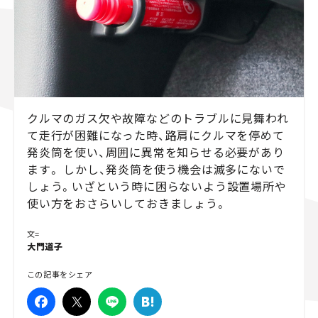
スズキ ジムニー｜Suzuki Jimny
スズキ｜Suzuki
マツダ｜Mazda
マツダ ロードスター｜Mazda Roadster
クルマのガス欠や故障などのトラブルに見舞われ
て走行が困難になった時、路肩にクルマを停めて
発炎筒を使い、周囲に異常を知らせる必要があり
ます。 しかし、発炎筒を使う機会は滅多にないで
しょう。いざという時に困らないよう設置場所や
使い方をおさらいしておきましょう。
文=
大門道子
この記事をシェア