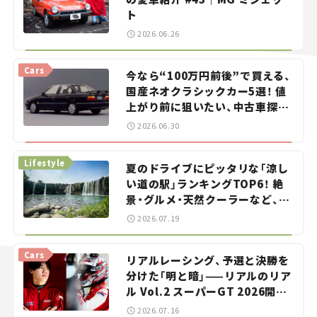
ト
2026.06.26
Cars
今なら“100万円前後”で買える、
国産ネオクラシックカー5選！ 値
上がり前に狙いたい、中古車探し
をお手伝い――ちょっとイケてるマ
2026.06.30
イカー選び #02
Lifestyle
夏のドライブにピッタリな「涼し
い道の駅」ランキングTOP6！ 絶
景・グルメ・天然クーラーなど、避
暑におすすめのスポットを紹介
2026.07.19
【道の駅マニアの推し駅ガイド】
vol.15
Cars
リアルレーシング、予選と決勝を
分けた「明と暗」——リアルのリア
ル Vol.2 スーパーGT 2026開幕
戦 岡山国際サーキット
2026.07.16