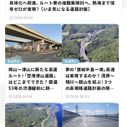
具体化へ前進。ルート帯の複数案検討へ。熱海まで信
号ゼロが実現？ 【いま気になる道路計画】
2026.08.05
Traffic
Traffic
岡山～津山に新たな高速
夢の「房総半島一周」高速
ルート！「空港津山道路」
は実現するのか？ 茂原～
はどこまでできた？ 国道
鴨川～館山を結ぶ！ 3つ
53号の渋滞緩和に期待。
の高規格道路計画の現
岡山市側でも動きが【い
状。「館山鴨川道路」で検
2026.08.04
2026.08.03
ま気になる道路計画】
討進む【いま気になる道
路計画】