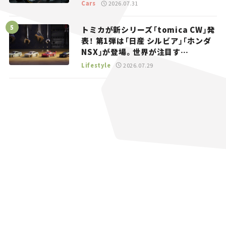
トラッカー【試乗レビュー】
Cars
2026.07.31
トミカが新シリーズ「tomica CW」発
表！ 第1弾は「日産 シルビア」「ホンダ
NSX」が登場。世界が注目す
る“JDM”に焦点【クルマとホビー】
Lifestyle
2026.07.29