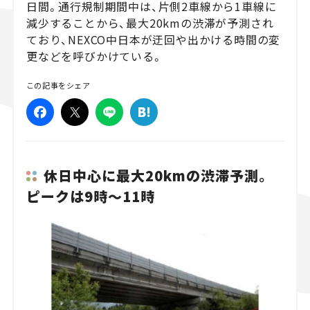
日間。通行規制期間中は、片側2車線から1車線に
減少することから、最大20kmの渋滞が予測され
スズキ ジムニー｜Suzuki Jimny
スズキ｜Suzuki
マツダ｜Mazda
マツダ ロードスター｜Mazda Roadster
ており、NEXCO中日本が迂回や出かける時間の変
更などを呼びかけている。
この記事をシェア
休日中心に最大20kmの渋滞予測。
ピークは9時～11時