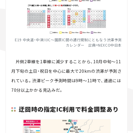
E19 中央道・中津川IC～園原IC間の通行規制にともなう渋滞予測
カレンダー 出典=NEXCO中日本
片側2車線を1車線に減少することから、10月中旬～11
月下旬の土日・祝日を中心に最大で20kmの渋滞が予測さ
れている。渋滞ピーク予測時間は9時～11時で、通過には
70分以上かかる見込みだ。
迂回時の指定IC利用で料金調整あり