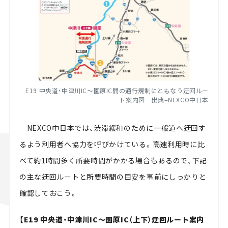
E19 中央道・中津川IC～園原IC間の通行規制にともなう迂回ルー
ト案内図 出典=NEXCO中日本
NEXCO中日本では、渋滞緩和のために一般道へ迂回す
るよう利用者へ協力を呼びかけている。高速利用時に比
べて約1時間多く所要時間がかかる場合もあるので、下記
の主な迂回ルートと所要時間の目安を事前にしっかりと
確認しておこう。
【E19 中央道・中津川IC～園原IC（上下）迂回ルート案内