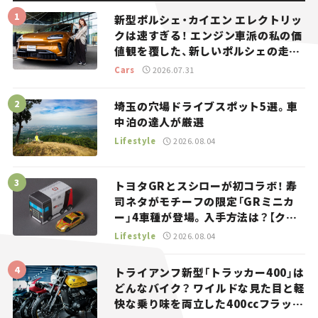
新型ポルシェ・カイエン エレクトリッ
クは速すぎる！ エンジン車派の私の価
値観を覆した、新しいポルシェの走
り。
Cars
2026.07.31
埼玉の穴場ドライブスポット5選。車
中泊の達人が厳選
Lifestyle
2026.08.04
トヨタGRとスシローが初コラボ！ 寿
司ネタがモチーフの限定「GRミニカ
ー」4車種が登場。入手方法は？【クル
マとホビー】
Lifestyle
2026.08.04
トライアンフ新型「トラッカー400」は
どんなバイク？ ワイルドな見た目と軽
快な乗り味を両立した400ccフラット