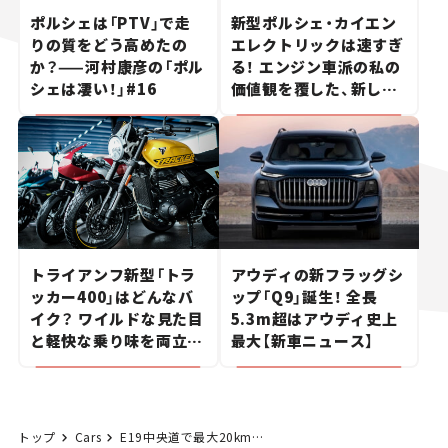
ポルシェは「PTV」で走
新型ポルシェ・カイエン
りの質をどう高めたの
エレクトリックは速すぎ
か？——河村康彦の「ポル
る！ エンジン車派の私の
シェは凄い！」#16
価値観を覆した、新しい
ポルシェの走り。
トライアンフ新型「トラ
アウディの新フラッグシ
ッカー400」はどんなバ
ップ「Q9」誕生！ 全長
イク？ ワイルドな見た目
5.3m超はアウディ史上
と軽快な乗り味を両立し
最大【新車ニュース】
た400ccフラットトラッ
カー【試乗レビュー】
トップ
Cars
E19中央道で最大20kmの工事渋滞。9月27日から中津川IC～園原ICで橋の床板交換のため