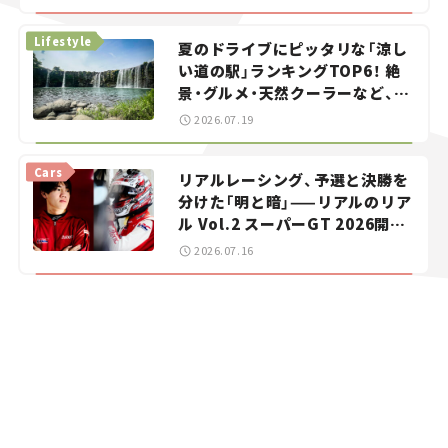
イカー選び #02
Lifestyle
夏のドライブにピッタリな「涼し
い道の駅」ランキングTOP6！ 絶
景・グルメ・天然クーラーなど、避
暑におすすめのスポットを紹介
2026.07.19
【道の駅マニアの推し駅ガイド】
vol.15
Cars
リアルレーシング、予選と決勝を
分けた「明と暗」——リアルのリア
ル Vol.2 スーパーGT 2026開幕
戦 岡山国際サーキット
2026.07.16