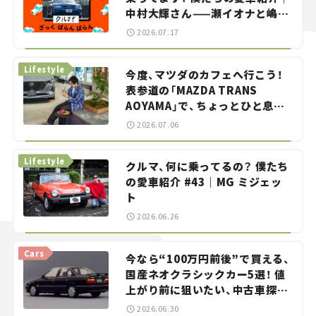
中村大輝さん——瀬イオナと嶋田
智之の「クルマでざっくばらんば
2026.07.17
らん！」＃20
Lifestyle
今度、マツダのカフェへ行こう！
表参道の「MAZDA TRANS
AOYAMA」で、ちょっとひと息。
——連載｜CCGとクルマでどうす
2026.07.06
る？＜第13回＞
Lifestyle
クルマ、何に乗ってるの？ 僕たち
の愛車紹介 #43｜MG ミジェッ
ト
2026.06.26
Cars
今なら“100万円前後”で買える、
国産ネオクラシックカー5選！ 値
上がり前に狙いたい、中古車探し
をお手伝い――ちょっとイケてるマ
2026.06.30