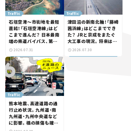
Traffic
Traffic
石垣空港～市街地を最短
津田沼の新南北軸！「藤崎
直結！「石垣空港線」はど
茜浜線」はどこまででき
こまで進んだ？ 日本最南
た？ JRと京成をまたぐ
端の県道バイパス、第2
大工事の現況。将来は
工区も延伸開通 【いま気
「習志野～鎌ケ谷」を最短
2026.07.31
2026.07.30
になる道路計画】
直結【いま気になる道路
計画】
Traffic
熊本地震、高速道路の通
行止め状況。九州道・南
九州道・九州中央道など
に影響。橋の損傷も確認
【道路のニュース】