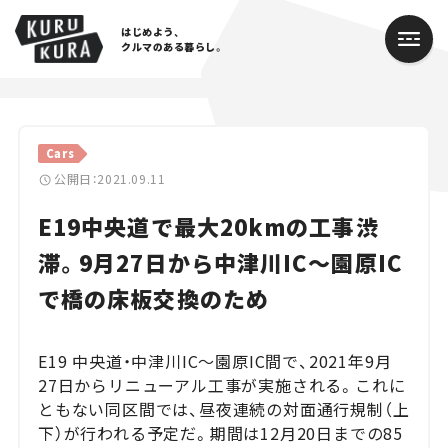
はじめよう、
クルマのある暮らし。
カテゴリ
Cars
Cars
公開日：2021.09.11
E19中央道で最大20kmの工事渋
Lifestyle
滞。9月27日から中津川IC～園原IC
Traffic
で橋の床板交換のため
Special
E19 中央道・中津川IC～園原IC間で、2021年9月
Series
27日からリニューアル工事が実施される。これに
ともない同区間では、昼夜連続の対面通行規制（上
Campaign
下）が行われる予定だ。期間は12月20日までの85
人気のハッシュタグ