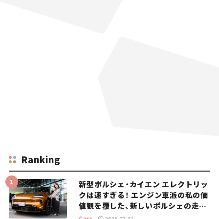
Ranking
新型ポルシェ・カイエン エレクトリッ
クは速すぎる！ エンジン車派の私の価
値観を覆した、新しいポルシェの走
り。
Cars
2026.07.31