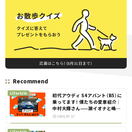
応募はこちら！（8月31日まで）
Recommend
Lifestyle
初代アウディ S4アバント（B5）に
乗ってます！ 僕たちの愛車紹介｜
中村大輝さん——瀬イオナと嶋田
智之の「クルマでざっくばらんば
2026.07.17
らん！」＃20
Lifestyle