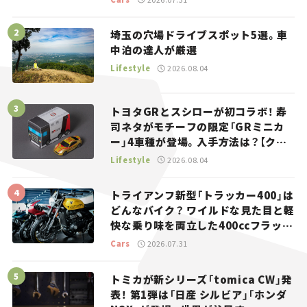
埼玉の穴場ドライブスポット5選。車
中泊の達人が厳選
Lifestyle
2026.08.04
トヨタGRとスシローが初コラボ！ 寿
司ネタがモチーフの限定「GRミニカ
ー」4車種が登場。入手方法は？【クル
マとホビー】
Lifestyle
2026.08.04
トライアンフ新型「トラッカー400」は
どんなバイク？ ワイルドな見た目と軽
快な乗り味を両立した400ccフラット
トラッカー【試乗レビュー】
Cars
2026.07.31
トミカが新シリーズ「tomica CW」発
表！ 第1弾は「日産 シルビア」「ホンダ