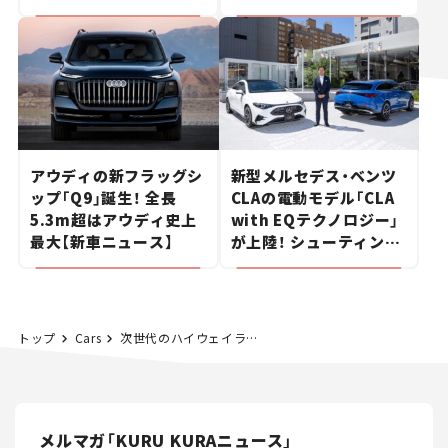
ポルシェの走り。
た400ccフラットトラッ
カー【試乗レビュー】
アウディの新フラッグシ
新型メルセデス・ベンツ
ップ「Q9」誕生！ 全長
CLAの電動モデル「CLA
5.3m超はアウディ史上
with EQテクノロジー」
最大【新車ニュース】
が上陸！ シューティング
ブレークも発売【新車ニ
ュース】
トップ
Cars
次世代のハイウェイラジオ「Eｰハイラジ」、NEXCO東日本が実証実験を開始。
メルマガ「KURU KURAニュース」