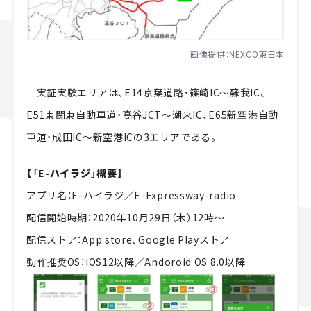
画像提供：NEXCO東日本
実証実験エリアは、
E14
京葉道路・篠崎
IC
～蘇我
IC
、
E51
東関東自動車道・高谷
JCT
～潮来
IC
、
E65
新空港自動
車道・成田
IC
～新空港
IC
の
3
エリアである。
【「E-ハイラジ」概要】
アプリ名：
E-
ハイラジ／
E-Expressway-radio
配信開始時期：
2020
年
10
月
29
日（木）
12
時～
配信ストア：
App store
、
Google Play
ストア
動作推奨
OS
：
iOS12
以降／
Andoroid OS 8.0
以降