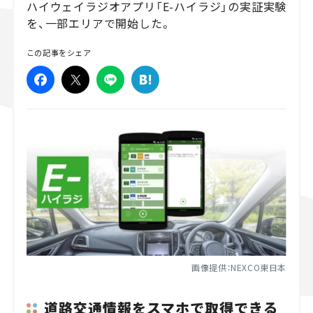
ハイウェイラジオアプリ「E-ハイラジ」の実証実験
を、一部エリアで開始した。
スズキ ジムニー｜Suzuki Jimny
スズキ｜Suzuki
マツダ｜Mazda
マツダ ロードスター｜Mazda Roadster
この記事をシェア
画像提供：NEXCO東日本
道路交通情報をスマホで取得できる