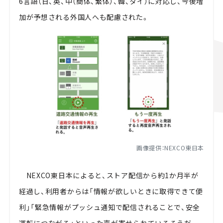
6
言語（日、英、中（簡体、繁体）、韓、タイ）に対応し、今後増
加が予想される外国人へも配慮された。
画像提供：NEXCO東日本
NEXCO
東日本によると、ストア配信から約
1
か月半が
経過し、利用者からは「情報が欲しいときに取得できて便
利」「緊急情報がプッシュ通知で配信されることで、安全
運転につながる」といった声が寄せられているそうだ。