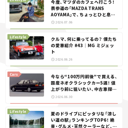
今度、マツダのカフェへ行こう！
表参道の「MAZDA TRANS
AOYAMA」で、ちょっとひと息。
——連載｜CCGとクルマでどうす
2026.07.06
る？＜第13回＞
Lifestyle
クルマ、何に乗ってるの？ 僕たち
の愛車紹介 #43｜MG ミジェッ
ト
2026.06.26
Cars
今なら“100万円前後”で買える、
国産ネオクラシックカー5選！ 値
上がり前に狙いたい、中古車探し
をお手伝い――ちょっとイケてるマ
2026.06.30
イカー選び #02
Lifestyle
夏のドライブにピッタリな「涼し
い道の駅」ランキングTOP6！ 絶
景・グルメ・天然クーラーなど、避