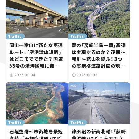
Traffic
Traffic
岡山～津山に新たな高速
夢の「房総半島一周」高速
ルート！「空港津山道路」
は実現するのか？ 茂原～
はどこまでできた？ 国道
鴨川～館山を結ぶ！ 3つ
53号の渋滞緩和に期待。
の高規格道路計画の現
岡山市側でも動きが【い
状。「館山鴨川道路」で検
2026.08.04
2026.08.03
ま気になる道路計画】
討進む【いま気になる道
路計画】
Traffic
Traffic
石垣空港～市街地を最短
津田沼の新南北軸！「藤崎
直結！「石垣空港線」はど
茜浜線」はどこまででき