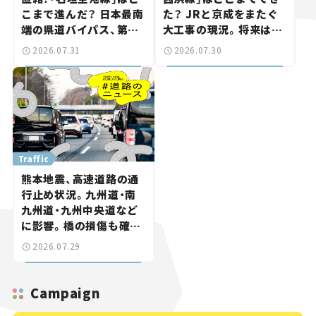
こまで進んだ？ 日本最南
た？ JRと京成をまたぐ
端の県道バイパス、第2
大工事の現況。将来は
工区も延伸開通 【いま気
「習志野～鎌ケ谷」を最短
2026.07.31
2026.07.30
になる道路計画】
直結【いま気になる道路
計画】
Traffic
熊本地震、高速道路の通
行止め状況。九州道・南
九州道・九州中央道など
に影響。橋の損傷も確認
【道路のニュース】
2026.07.29
Campaign