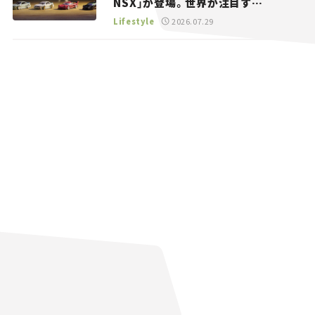
NSX」が登場。世界が注目す
る“JDM”に焦点【クルマとホビー】
Lifestyle
2026.07.29