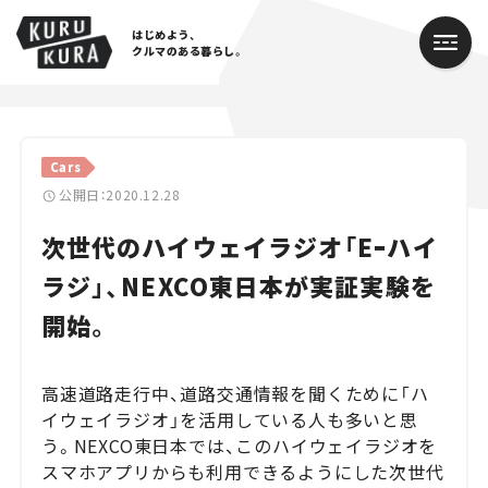
はじめよう、
クルマのある暮らし。
カテゴリ
Cars
Cars
公開日：2020.12.28
次世代のハイウェイラジオ「Eｰハイ
Lifestyle
ラジ」、NEXCO東日本が実証実験を
Traffic
開始。
Special
高速道路走行中、道路交通情報を聞くために「ハ
Series
イウェイラジオ」を活用している人も多いと思
う。NEXCO東日本では、このハイウェイラジオを
Campaign
スマホアプリからも利用できるようにした次世代
人気のハッシュタグ