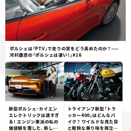
ポルシェは「PTV」で走りの質をどう高めたのか？——
河村康彦の「ポルシェは凄い！」#16
新型ポルシェ・カイエン
トライアンフ新型「トラ
エレクトリックは速すぎ
ッカー400」はどんなバ
る！ エンジン車派の私の
イク？ ワイルドな見た目
価値観を覆した、新しい
と軽快な乗り味を両立し