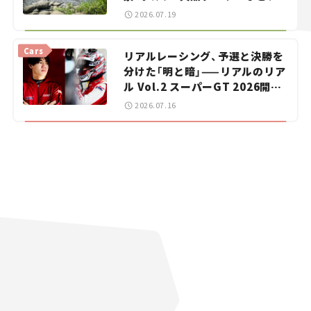
暑におすすめのスポットを紹介
2026.07.19
【道の駅マニアの推し駅ガイド】
vol.15
Cars
リアルレーシング、予選と決勝を
分けた「明と暗」——リアルのリア
ル Vol.2 スーパーGT 2026開幕
戦 岡山国際サーキット
2026.07.16