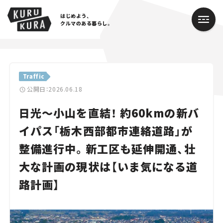
はじめよう、
クルマのある暮らし。
カテゴリ
Traffic
Cars
公開日：2026.06.18
日光～小山を直結！ 約60kmの新バ
Lifestyle
イパス「栃木西部都市連絡道路」が
Traffic
整備進行中。新工区も延伸開通、壮
Special
大な計画の現状は【いま気になる道
Series
路計画】
Campaign
人気のハッシュタグ