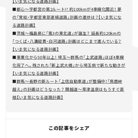
【いま気になる道路計画】
■
都心～宇都宮の第2ルート!? 約100kmが4車線化間近！ 夢
の「常総・宇都宮東部連絡道路」計画の進捗は？【いま気にな
る道路計画】
■
茨城～福島県に「第3の東北道」が誕生？ 延長約120kmの
「つくば・八溝縦貫・白河道路」計画はどこまで進んでいる？
【いま気になる道路計画】
■
事業化から50年以上！ 埼玉～群馬の「上武道路」ほぼ4車線
化完了へ。残された「新上武大橋」から埼玉側で新たな動きが
【いま気になる道路計画】
■
群馬～長野の新ルート「上信自動車道」が整備中！「鳥居峠
越え」の計画はどうなった？ 関越道～草津温泉はもうすぐ直
結【いま気になる道路計画】
この記事をシェア