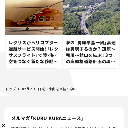
が実現？ 【いま気になる
ま気になる道路計画】
道路計画】
メルマガ登録
レクサスがヘリコプター
夢の「房総半島一周」高速
運航サービス開始！「レク
は実現するのか？ 茂原～
サスフライト」で陸・海・
鴨川～館山を結ぶ！ 3つ
空をつなぐ新たな移動体
の高規格道路計画の現
KURU KURAについて
広告掲載
プライバシーポリシー
採用情報
験とは
状。「館山鴨川道路」で検
FAQ
討進む【いま気になる道
路計画】
follow us
トップ
Traffic
日光～小山を直結！ 約60kmの新バイパス「栃木西部都市連絡道路」が整備進行中。新工区も延伸開通、壮大な計画の現状は【いま気になる道路計画】
メルマガ「KURU KURAニュース」