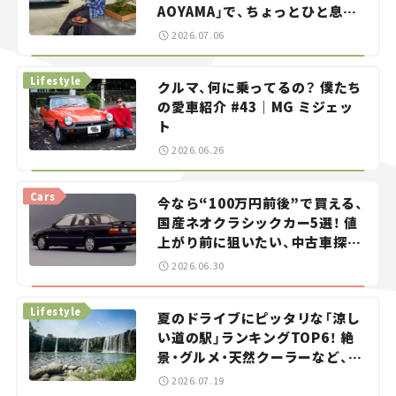
AOYAMA」で、ちょっとひと息。
——連載｜CCGとクルマでどうす
2026.07.06
る？＜第13回＞
Lifestyle
クルマ、何に乗ってるの？ 僕たち
の愛車紹介 #43｜MG ミジェッ
ト
2026.06.26
Cars
今なら“100万円前後”で買える、
国産ネオクラシックカー5選！ 値
上がり前に狙いたい、中古車探し
をお手伝い――ちょっとイケてるマ
2026.06.30
イカー選び #02
Lifestyle
夏のドライブにピッタリな「涼し
い道の駅」ランキングTOP6！ 絶
景・グルメ・天然クーラーなど、避
暑におすすめのスポットを紹介
2026.07.19
【道の駅マニアの推し駅ガイド】