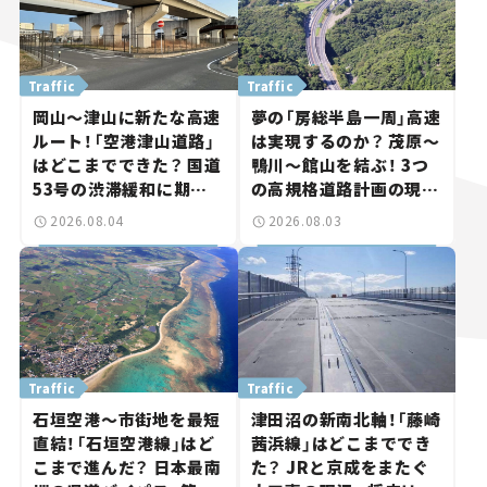
Traffic
Traffic
岡山～津山に新たな高速
夢の「房総半島一周」高速
ルート！「空港津山道路」
は実現するのか？ 茂原～
はどこまでできた？ 国道
鴨川～館山を結ぶ！ 3つ
53号の渋滞緩和に期待。
の高規格道路計画の現
岡山市側でも動きが【い
状。「館山鴨川道路」で検
2026.08.04
2026.08.03
ま気になる道路計画】
討進む【いま気になる道
路計画】
Traffic
Traffic
石垣空港～市街地を最短
津田沼の新南北軸！「藤崎
直結！「石垣空港線」はど
茜浜線」はどこまででき
こまで進んだ？ 日本最南
た？ JRと京成をまたぐ