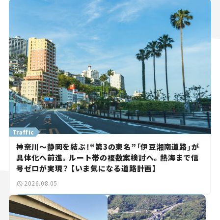
Traffic
神奈川～静岡を結ぶ！“第3の東名”「伊豆湘南道路」が
具体化へ前進。ルート帯の複数案検討へ。熱海まで信
号ゼロが実現？ 【いま気になる道路計画】
2026.08.05