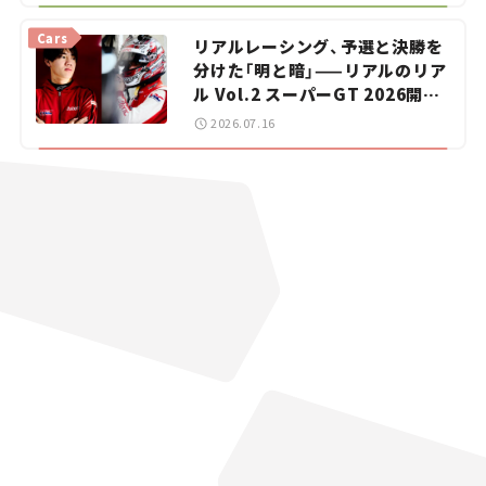
vol.15
Cars
リアルレーシング、予選と決勝を
分けた「明と暗」——リアルのリア
ル Vol.2 スーパーGT 2026開幕
戦 岡山国際サーキット
2026.07.16