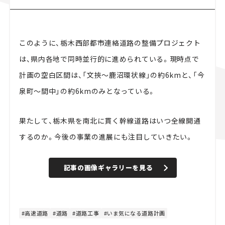
このように、栃木西部都市連絡道路の整備プロジェクト
は、県内各地で同時並行的に進められている。現時点で
計画の空白区間は、「文挾～鹿沼環状線」の約6kmと、「今
泉町～間中」の約6kmのみとなっている。
果たして、栃木県を南北に貫く幹線道路はいつ全線開通
するのか。今後の事業の進展にも注目していきたい。
記事の画像ギャラリーを見る
高速道路
道路
道路工事
いま気になる道路計画