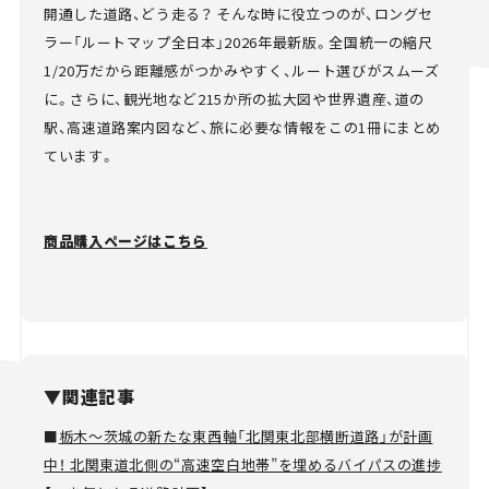
開通した道路、どう走る？ そんな時に役立つのが、ロングセ
ラー「ルートマップ全日本」2026年最新版。全国統一の縮尺
1/20万だから距離感がつかみやすく、ルート選びがスムーズ
に。さらに、観光地など215か所の拡大図や世界遺産、道の
駅、高速道路案内図など、旅に必要な情報をこの1冊にまとめ
ています。
商品購入ページはこちら
▼関連記事
■
栃木～茨城の新たな東西軸「北関東北部横断道路」が計画
中！ 北関東道北側の“高速空白地帯”を埋めるバイパスの進捗