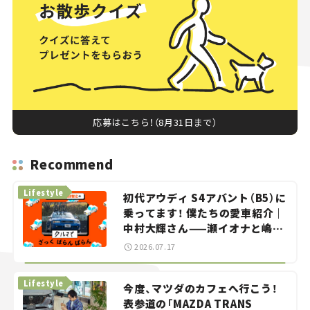
応募はこちら！（8月31日まで）
Recommend
Lifestyle
初代アウディ S4アバント（B5）に
乗ってます！ 僕たちの愛車紹介｜
中村大輝さん——瀬イオナと嶋田
智之の「クルマでざっくばらんば
2026.07.17
らん！」＃20
Lifestyle
今度、マツダのカフェへ行こう！
表参道の「MAZDA TRANS