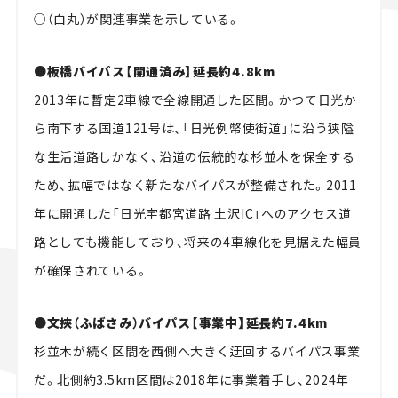
○（白丸）が関連事業を示している。
●板橋バイパス【開通済み】延長約4.8km
2013年に暫定2車線で全線開通した区間。かつて日光か
ら南下する国道121号は、「日光例幣使街道」に沿う狭隘
な生活道路しかなく、沿道の伝統的な杉並木を保全する
ため、拡幅ではなく新たなバイパスが整備された。2011
年に開通した「日光宇都宮道路 土沢IC」へのアクセス道
路としても機能しており、将来の4車線化を見据えた幅員
が確保されている。
●文挾（ふばさみ）バイパス【事業中】延長約7.4km
杉並木が続く区間を西側へ大きく迂回するバイパス事業
だ。北側約3.5km区間は2018年に事業着手し、2024年