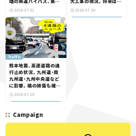
端の県道バイパス、第2
大工事の現況。将来は
工区も延伸開通 【いま気
「習志野～鎌ケ谷」を最短
2026.07.31
2026.07.30
になる道路計画】
直結【いま気になる道路
計画】
Traffic
熊本地震、高速道路の通
行止め状況。九州道・南
九州道・九州中央道など
に影響。橋の損傷も確認
【道路のニュース】
2026.07.29
Campaign