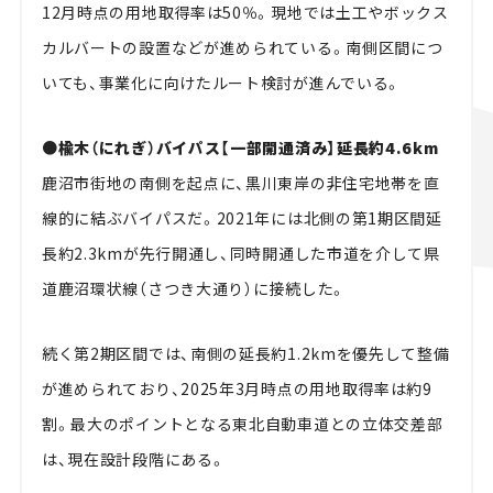
12月時点の用地取得率は50％。現地では土工やボックス
カルバートの設置などが進められている。南側区間につ
いても、事業化に向けたルート検討が進んでいる。
●楡木（にれぎ）バイパス【一部開通済み】延長約4.6km
鹿沼市街地の南側を起点に、黒川東岸の非住宅地帯を直
線的に結ぶバイパスだ。2021年には北側の第1期区間延
長約2.3kmが先行開通し、同時開通した市道を介して県
道鹿沼環状線（さつき大通り）に接続した。
続く第2期区間では、南側の延長約1.2kmを優先して整備
が進められており、2025年3月時点の用地取得率は約9
割。最大のポイントとなる東北自動車道との立体交差部
は、現在設計段階にある。