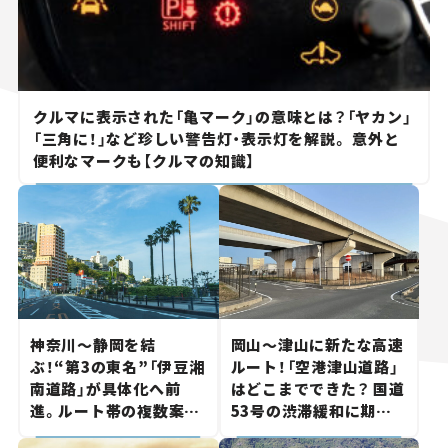
クルマに表示された「亀マーク」の意味とは？「ヤカン」
「三角に！」など珍しい警告灯・表示灯を解説。 意外と
便利なマークも【クルマの知識】
神奈川～静岡を結
岡山～津山に新たな高速
ぶ！“第3の東名”「伊豆湘
ルート！「空港津山道路」
南道路」が具体化へ前
はどこまでできた？ 国道
進。ルート帯の複数案検
53号の渋滞緩和に期待。
討へ。熱海まで信号ゼロ
岡山市側でも動きが【い