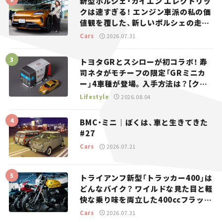
新型ポルシェ・カイエン エレクトリッ
クは速すぎる！ エンジン車派の私の価
値観を覆した、新しいポルシェの走
り。
Cars
2026.07.31
トヨタGRとスシローが初コラボ！ 寿
司ネタがモチーフの限定「GRミニカ
ー」4車種が登場。入手方法は？【クル
マとホビー】
Lifestyle
2026.08.04
BMC・ミニ｜ぼくは、車と生きてきた
#27
Cars
2026.07.21
トライアンフ新型「トラッカー400」は
どんなバイク？ ワイルドな見た目と軽
快な乗り味を両立した400ccフラット
トラッカー【試乗レビュー】
Cars
2026.07.31