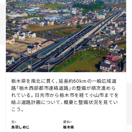
スズキ ジムニー｜Suzuki Jimny
スズキ｜Suzuki
マツダ｜Mazda
マツダ ロードスター｜Mazda Roadster
栃木県を南北に貫く、延長約60kmの一般広域道
路「栃木西部都市連絡道路」の整備が順次進めら
れている。日光市から栃木市を経て小山市までを
結ぶ道路計画について、概要と整備状況を見てい
こう。
文=
資料=
鳥羽しめじ
栃木県