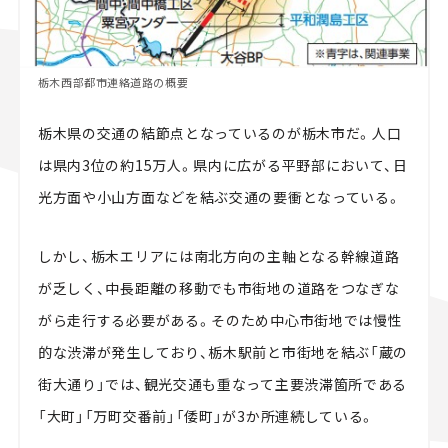
栃木西部都市連絡道路の概要
栃木県の交通の結節点となっているのが栃木市だ。人口
は県内3位の約15万人。県内に広がる平野部において、日
光方面や小山方面などを結ぶ交通の要衝となっている。
しかし、栃木エリアには南北方向の主軸となる幹線道路
が乏しく、中長距離の移動でも市街地の道路をつなぎな
がら走行する必要がある。そのため中心市街地では慢性
的な渋滞が発生しており、栃木駅前と市街地を結ぶ「蔵の
街大通り」では、観光交通も重なって主要渋滞箇所である
「大町」「万町交番前」「倭町」が3か所連続している。