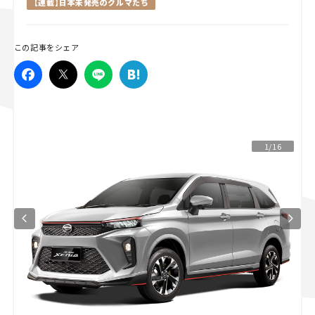
【連載】日本未発売のクルマたち
スズキ ジムニー｜Suzuki Jimny
スズキ｜Suzuki
マツダ｜Mazda
マツダ ロードスター｜Mazda Roadster
この記事をシェア
1/16