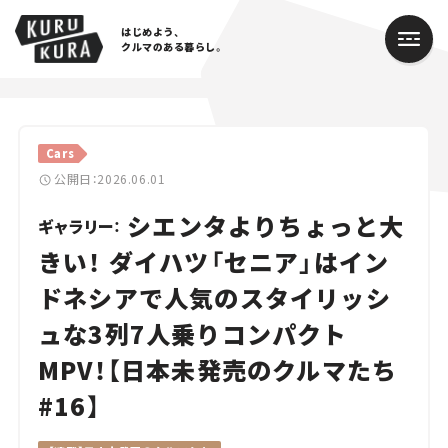
はじめよう、
クルマのある暮らし。
カテゴリ
Cars
Cars
公開日：2026.06.01
シエンタよりちょっと大
Lifestyle
ギャラリー：
きい！ ダイハツ「セニア」はイン
Traffic
ドネシアで人気のスタイリッシ
Special
ュな3列7人乗りコンパクト
Series
MPV！【日本未発売のクルマたち
#️16】
Campaign
人気のハッシュタグ