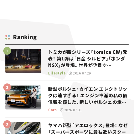
Ranking
トミカが新シリーズ「tomica CW」発
表！ 第1弾は「日産 シルビア」「ホンダ
NSX」が登場。世界が注目す
る“JDM”に焦点【クルマとホビー】
Lifestyle
2026.07.29
新型ポルシェ・カイエン エレクトリッ
クは速すぎる！ エンジン車派の私の価
値観を覆した、新しいポルシェの走
り。
Cars
2026.07.31
ヤマハ新型「アエロックス」登場！ なぜ
「スーパースポーツに最も近いスクー