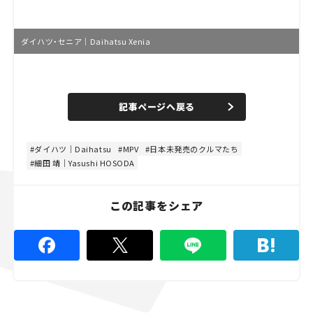
ダイハツ・セニア｜Daihatsu Xenia
L
o
/
U
a
n
d
記事ページへ戻る
m
e
u
d
t
:
e
4
4
ダイハツ｜Daihatsu
MPV
日本未発売のクルマたち
.
細田 靖｜Yasushi HOSODA
4
4
%
この記事をシェア