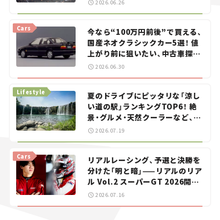
2026.06.26
Cars
今なら“100万円前後”で買える、
国産ネオクラシックカー5選！ 値
上がり前に狙いたい、中古車探し
をお手伝い――ちょっとイケてるマ
2026.06.30
イカー選び #02
Lifestyle
夏のドライブにピッタリな「涼し
い道の駅」ランキングTOP6！ 絶
景・グルメ・天然クーラーなど、避
暑におすすめのスポットを紹介
2026.07.19
【道の駅マニアの推し駅ガイド】
vol.15
Cars
リアルレーシング、予選と決勝を
分けた「明と暗」——リアルのリア
ル Vol.2 スーパーGT 2026開幕
戦 岡山国際サーキット
2026.07.16