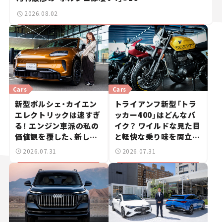
2026.08.02
Cars
Cars
新型ポルシェ・カイエン
トライアンフ新型「トラ
エレクトリックは速すぎ
ッカー400」はどんなバ
る！ エンジン車派の私の
イク？ ワイルドな見た目
価値観を覆した、新しい
と軽快な乗り味を両立し
ポルシェの走り。
た400ccフラットトラッ
2026.07.31
2026.07.31
カー【試乗レビュー】