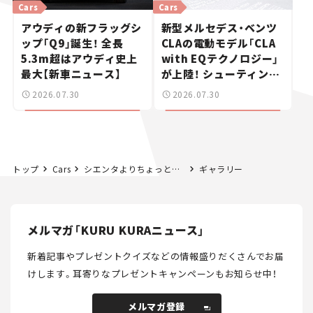
Cars
Cars
アウディの新フラッグシ
新型メルセデス・ベンツ
ップ「Q9」誕生！ 全長
CLAの電動モデル「CLA
5.3m超はアウディ史上
with EQテクノロジー」
最大【新車ニュース】
が上陸！ シューティング
ブレークも発売【新車ニ
2026.07.30
2026.07.30
ュース】
トップ
Cars
シエンタよりちょっと大きい！ ダイハツ「セニア」はインドネシアで人気のスタイリッシュな3列7人乗りコンパクトMPV！【日本未発売のクルマたち#️16】
ギャラリー
メルマガ「KURU KURAニュース」
新着記事やプレゼントクイズなどの情報盛りだくさんでお届
けします。
耳寄りなプレゼントキャンペーンもお知らせ中！
メルマガ登録