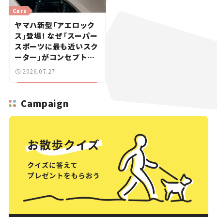
Cars
ヤマハ新型「アエロック
ス」登場！ なぜ「スーパー
スポーツに最も近いスク
ーター」がコンセプトな
のか？【新車ニュース】
2026.07.27
Campaign