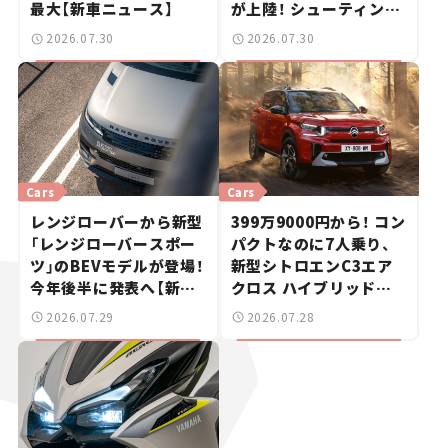
最大【新車ニュース】
が上陸！ シューティング
ブレークも発売【新車ニ
2026.07.30
2026.07.30
ュース】
Cars
Cars
レンジローバーから新型
399万9000円から！ コン
「レンジローバースポー
パクトなのに7人乗り、
ツ」のBEVモデルが登場！
新型シトロエンC3エア
今年後半に発表へ【新車
クロス ハイブリッドが
ニュース】
上陸【新車ニュース】
2026.07.29
2026.07.28