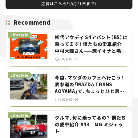
応募はこちら！（8月31日まで）
Recommend
Lifestyle
初代アウディ S4アバント（B5）に
乗ってます！ 僕たちの愛車紹介｜
中村大輝さん——瀬イオナと嶋田
智之の「クルマでざっくばらんば
2026.07.17
らん！」＃20
Lifestyle
今度、マツダのカフェへ行こう！
表参道の「MAZDA TRANS
AOYAMA」で、ちょっとひと息。
——連載｜CCGとクルマでどうす
2026.07.06
る？＜第13回＞
Lifestyle
クルマ、何に乗ってるの？ 僕たち
の愛車紹介 #43｜MG ミジェッ
ト