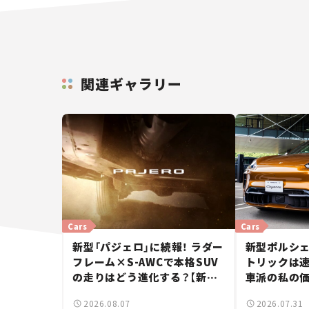
関連ギャラリー
Cars
Cars
新型「パジェロ」に続報！ ラダー
新型ポルシェ
フレーム×S-AWCで本格SUV
トリックは速
の走りはどう進化する？【新車
車派の私の価
ニュース】
しいポルシ
2026.08.07
2026.07.31