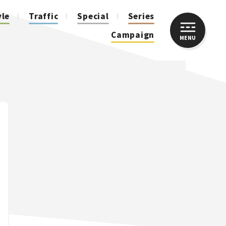
yle
Traffic
Special
Series
Campaign
MENU
CLOSE
人気のハッシュタグ
スズキ ジムニー｜Suzuki Jimny
スズキ｜Suzuki
マツダ｜Mazda
マツダ ロードスター｜Mazda Roadster