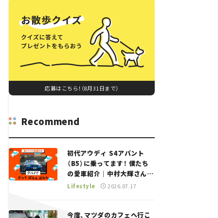
応募はこちら！（8月31日まで）
Recommend
初代アウディ S4アバント
（B5）に乗ってます！ 僕たち
の愛車紹介｜中村大輝さん
——瀬イオナと嶋田智之の
Lifestyle
2026.07.17
「クルマでざっくばらんばら
ん！」＃20
今度、マツダのカフェへ行こ