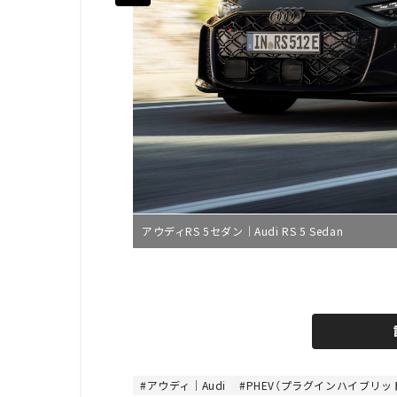
アウディRS 5セダン｜Audi RS 5 Sedan
L
o
/
U
a
n
d
m
e
u
d
t
:
e
8
4
アウディ｜Audi
PHEV（プラグインハイブリッ
.