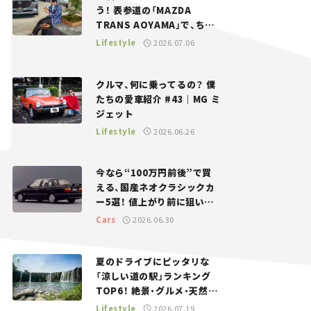
う！ 表参道の「MAZDA
TRANS AOYAMA」で、ちょ
っとひと息。——連載｜CCG
Lifestyle
2026.07.06
とクルマでどうする？＜第13
回＞
クルマ、何に乗ってるの？ 僕
たちの愛車紹介 #43｜MG ミ
ジェット
Lifestyle
2026.06.26
今なら“100万円前後”で買
える、国産ネオクラシックカ
ー5選！ 値上がり前に狙いた
い、中古車探しをお手伝い――ち
Cars
2026.06.30
ょっとイケてるマイカー選び
#02
夏のドライブにピッタリな
「涼しい道の駅」ランキング
TOP6！ 絶景・グルメ・天然ク
ーラーなど、避暑におすすめ
Lifestyle
2026.07.19