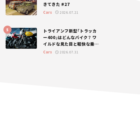
きてきた #27
Cars
2026.07.21
トライアンフ新型「トラッカ
ー400」はどんなバイク？ ワ
イルドな見た目と軽快な乗り
味を両立した400ccフラット
Cars
2026.07.31
トラッカー【試乗レビュー】