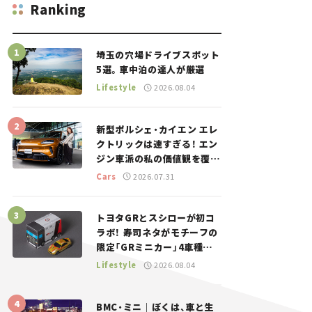
Ranking
埼玉の穴場ドライブスポット
5選。車中泊の達人が厳選
Lifestyle
2026.08.04
新型ポルシェ・カイエン エレ
クトリックは速すぎる！ エン
ジン車派の私の価値観を覆し
た、新しいポルシェの走り。
Cars
2026.07.31
トヨタGRとスシローが初コ
ラボ！ 寿司ネタがモチーフの
限定「GRミニカー」4車種が
登場。入手方法は？【クルマ
Lifestyle
2026.08.04
とホビー】
BMC・ミニ｜ぼくは、車と生