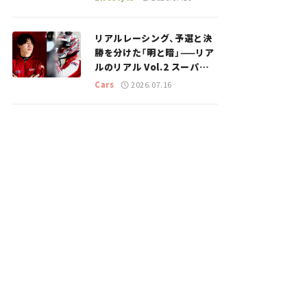
のスポットを紹介【道の駅マ
ニアの推し駅ガイド】vol.15
リアルレーシング、予選と決
勝を分けた「明と暗」——リア
ルのリアル Vol.2 スーパー
GT 2026開幕戦 岡山国際サ
Cars
2026.07.16
ーキット