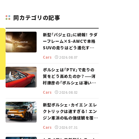
同カテゴリの記事
新型「パジェロ」に続報！ ラダ
ーフレーム×S-AWCで本格
SUVの走りはどう進化する？
【新車ニュース】
Cars
2026.08.07
ポルシェは「PTV」で走りの
質をどう高めたのか？——河
村康彦の「ポルシェは凄い！」
#16
Cars
2026.08.02
新型ポルシェ・カイエン エレ
クトリックは速すぎる！ エン
ジン車派の私の価値観を覆し
た、新しいポルシェの走り。
Cars
2026.07.31