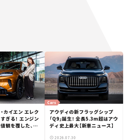
Cars
・カイエン エレク
アウディの新フラッグシップ
すぎる！ エンジン
「Q9」誕生！ 全長5.3m超はアウ
値観を覆した、新
ディ史上最大【新車ニュース】
ェの走り。
2026.07.30