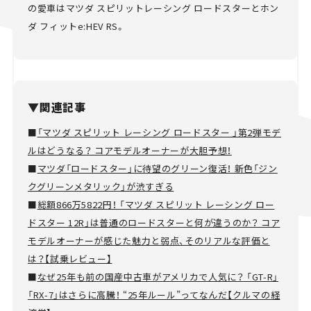
の愛車は
マツダ スピリットレーシング ロードスターとホン
ダ フィットe:HEV RS
。
▼関連記事
■
「マツダ スピリット レーシング ロードスター 」第2弾モデ
ルはどうなる？ コアモデルオーナーが大胆予想！
■
マツダ「ロードスター」に待望のグリーン復活！ 新色「ジン
クグリーンメタリック」が渋すぎる
■
総額866万5822円！ 「マツダ スピリット レーシング ロー
ドスター 12R」は普通のロードスターと何が違うのか？ コア
モデルオーナーが感じた魅力と弱点、そのリアルな評価と
は？【試乗レビュー】
■
なぜ25年も前の国産中古車がアメリカで人気に？ 「GT-R」
「RX-7」はさらに高騰！ “25年ルール”ってなんだ【クルマの経