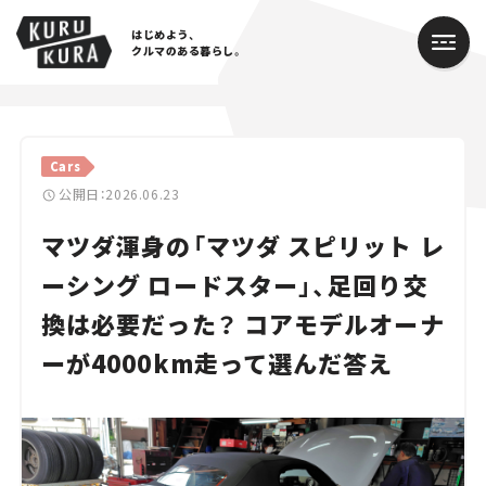
はじめよう、
クルマのある暮らし。
カテゴリ
Cars
Cars
公開日：2026.06.23
マツダ渾身の「マツダ スピリット レ
Lifestyle
ーシング ロードスター」、足回り交
Traffic
換は必要だった？ コアモデルオーナ
Special
ーが4000km走って選んだ答え
Series
Campaign
人気のハッシュタグ