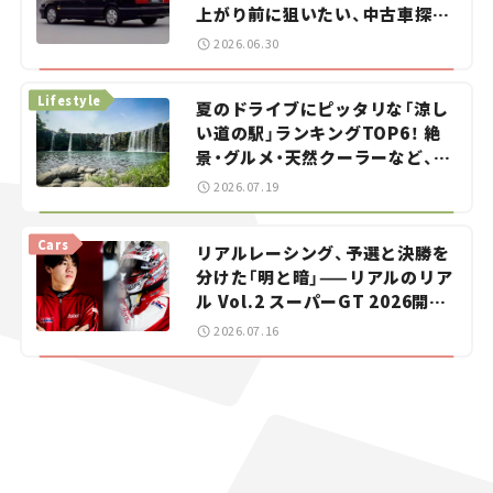
上がり前に狙いたい、中古車探し
をお手伝い――ちょっとイケてるマ
2026.06.30
イカー選び #02
Lifestyle
夏のドライブにピッタリな「涼し
い道の駅」ランキングTOP6！ 絶
景・グルメ・天然クーラーなど、避
暑におすすめのスポットを紹介
2026.07.19
【道の駅マニアの推し駅ガイド】
vol.15
Cars
リアルレーシング、予選と決勝を
分けた「明と暗」——リアルのリア
ル Vol.2 スーパーGT 2026開幕
戦 岡山国際サーキット
2026.07.16