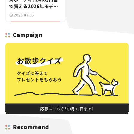
で買える2026年モデル
が魅力的過ぎた【試乗レ
2026.07.06
ビュー】
Campaign
応募はこちら！（8月31日まで）
Recommend