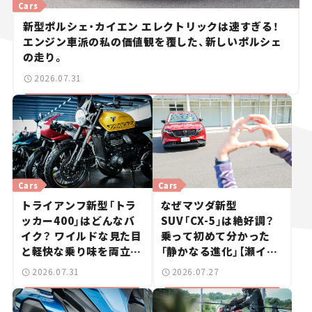
Cars
新型ポルシェ・カイエン エレクトリックは速すぎる！
エンジン車派の私の価値観を覆した、新しいポルシェ
の走り。
2026.07.31
Cars
Cars
トライアンフ新型「トラ
なぜマツダ新型
ッカー400」はどんなバ
SUV「CX-5」は絶好調？
イク？ ワイルドな見た目
乗って初めて分かった
と軽快な乗り味を両立し
「静かなる進化」【瀬イオ
た400ccフラットトラッ
ナの試乗レビュー】
2026.07.31
2026.07.27
カー【試乗レビュー】