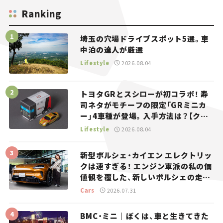
Ranking
埼玉の穴場ドライブスポット5選。車
中泊の達人が厳選
Lifestyle
2026.08.04
トヨタGRとスシローが初コラボ！ 寿
司ネタがモチーフの限定「GRミニカ
ー」4車種が登場。入手方法は？【クル
マとホビー】
Lifestyle
2026.08.04
新型ポルシェ・カイエン エレクトリッ
クは速すぎる！ エンジン車派の私の価
値観を覆した、新しいポルシェの走
り。
Cars
2026.07.31
BMC・ミニ｜ぼくは、車と生きてきた