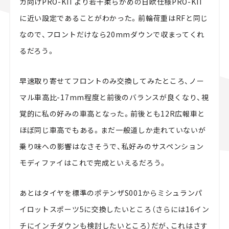
カ向けPRO-KITより若干柔らかめの日欧仕様PRO-KIT
に近い設定であることがわかった。前輪荷重はRFと同じ
なので、フロントだけなら20mmダウンで収まってくれ
るだろう。
早速取り寄せてフロントのみ交換してみたところ、ノー
マル車高比-17mm程度と前後のバランスが良くなり、視
覚的に私の好みの車高となった。前後とも12R広報車と
ほぼ同じ車高でもある。まだ一般道しか走れていないが
乗り味への影響はなさそうで、私好みのサスペンション
モディファイはこれで完成といえるだろう。
あとはタイヤを標準のポテンザS001からミシュランパ
イロットスポーツ5に交換したいところ（さらには16イン
チにインチダウンも検討したいところ）だが、これはさす