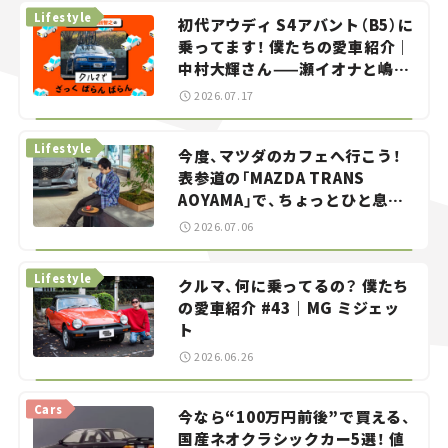
Lifestyle
初代アウディ S4アバント（B5）に
乗ってます！ 僕たちの愛車紹介｜
中村大輝さん——瀬イオナと嶋田
智之の「クルマでざっくばらんば
2026.07.17
らん！」＃20
Lifestyle
今度、マツダのカフェへ行こう！
表参道の「MAZDA TRANS
AOYAMA」で、ちょっとひと息。
——連載｜CCGとクルマでどうす
2026.07.06
る？＜第13回＞
Lifestyle
クルマ、何に乗ってるの？ 僕たち
の愛車紹介 #43｜MG ミジェッ
ト
2026.06.26
Cars
今なら“100万円前後”で買える、
国産ネオクラシックカー5選！ 値