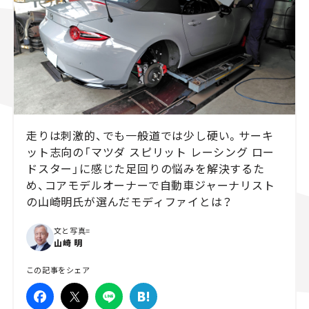
スズキ ジムニー｜Suzuki Jimny
スズキ｜Suzuki
マツダ｜Mazda
マツダ ロードスター｜Mazda Roadster
走りは刺激的、でも一般道では少し硬い。サーキ
ット志向の「マツダ スピリット レーシング ロー
ドスター」に感じた足回りの悩みを解決するた
め、コアモデルオーナーで自動車ジャーナリスト
の山崎明氏が選んだモディファイとは？
文と写真=
山崎 明
この記事をシェア