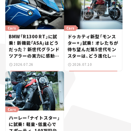
Cars
Cars
BMW「R1300 RT」に試
ドゥカティ新型「モンス
乗！ 新機能「ASA」はどう
ター+」試乗！ オレたちが
だった？ 新世代グランド
待ち望んだ第5世代モン
ツアラーの実力に感動
スターは、どう進化した
【試乗レビュー】
のか？【試乗レビュー】
2026.07.26
2026.07.10
Cars
ハーレー「ナイトスター」
に試乗！ 軽量・低重心で
スポーティ、140万円台