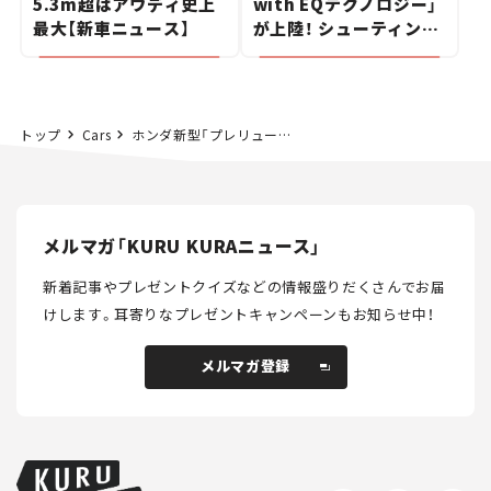
5.3m超はアウディ史上
with EQテクノロジー」
最大【新車ニュース】
が上陸！ シューティング
ブレークも発売【新車ニ
ュース】
トップ
Cars
ホンダ新型「プレリュード」に深紅の限定車登場！ 8月発売に先駆けて受注開始【新車ニュース】
メルマガ「KURU KURAニュース」
新着記事やプレゼントクイズなどの情報盛りだくさんでお届
けします。
耳寄りなプレゼントキャンペーンもお知らせ中！
メルマガ登録