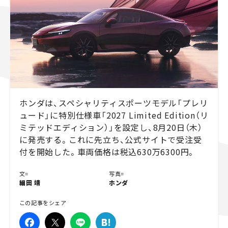
スズキ ジムニー｜Suzuki Jimny
スズキ｜Suzuki
マツダ｜Mazda
マツダ ロードスター｜Mazda Roadster
ホンダは、スペシャリティスポーツモデル「プレリ
ュード」に特別仕様車「2027 Limited Edition（リ
ミテッドエディション）」を設定し、8月20日（木）
に発売する。これに先立ち、公式サイトで受注受
付を開始した。車両価格は税込630万6300円。
文=
写真=
細田 靖
ホンダ
この記事をシェア