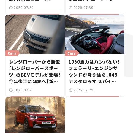
ブレークも発売【新車ニ
2026.07.30
2026.07.30
ュース】
Cars
Cars
レンジローバーから新型
1050馬力はハンパない！
「レンジローバースポー
フェラーリ・エンジンサ
ツ」のBEVモデルが登場！
ウンドが降り注ぐ、849
今年後半に発表へ【新車
テスタロッサ スパイダ
ニュース】
ーに試乗。
2026.07.29
2026.07.29