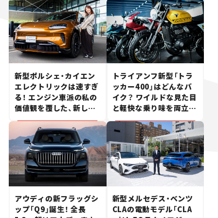
新型ポルシェ・カイエン
トライアンフ新型「トラ
エレクトリックは速すぎ
ッカー400」はどんなバ
る！ エンジン車派の私の
イク？ ワイルドな見た目
価値観を覆した、新しい
と軽快な乗り味を両立し
ポルシェの走り。
た400ccフラットトラッ
カー【試乗レビュー】
アウディの新フラッグシ
新型メルセデス・ベンツ
ップ「Q9」誕生！ 全長
CLAの電動モデル「CLA