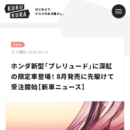
はじめよう、
クルマのある暮らし。
カテゴリ
Cars
Cars
公開日：2026.06.19
ホンダ新型「プレリュード」に深紅
Lifestyle
の限定車登場！ 8月発売に先駆けて
Traffic
受注開始【新車ニュース】
Special
Series
Campaign
人気のハッシュタグ