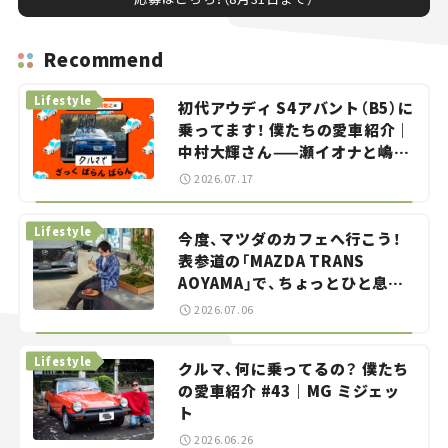
Recommend
Lifestyle
初代アウディ S4アバント（B5）に
乗ってます！ 僕たちの愛車紹介｜
中村大輝さん——瀬イオナと嶋田
智之の「クルマでざっくばらんば
2026.07.17
らん！」＃20
Lifestyle
今度、マツダのカフェへ行こう！
表参道の「MAZDA TRANS
AOYAMA」で、ちょっとひと息。
——連載｜CCGとクルマでどうす
2026.07.06
る？＜第13回＞
Lifestyle
クルマ、何に乗ってるの？ 僕たち
の愛車紹介 #43｜MG ミジェッ
ト
2026.06.26