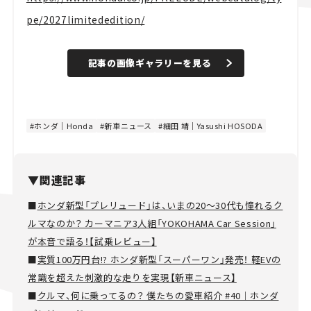
pe/2027limitededition/
記事の画像ギャラリーを見る
ホンダ｜Honda
新車ニュース
細田 靖｜Yasushi HOSODA
▼関連記事
■
ホンダ新型「プレリュード」は、いまの20～30代も憧れるク
ルマなのか？ カーマニア3人組「YOKOHAMA Car Session」
が本音で語る！【試乗レビュー】
■
実質100万円台!? ホンダ新型「スーパーワン」発売！ 軽EVの
常識を超えた刺激的な走りを実現【新車ニュース】
■
クルマ、何に乗ってるの？ 僕たちの愛車紹介 #40｜ホンダ