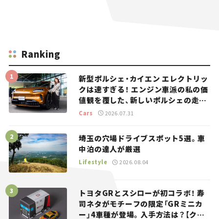
Ranking
新型ポルシェ・カイエン エレクトリッ
クは速すぎる！ エンジン車派の私の価
値観を覆した、新しいポルシェの走
り。
Cars
2026.07.31
埼玉の穴場ドライブスポット5選。車
中泊の達人が厳選
Lifestyle
2026.08.04
トヨタGRとスシローが初コラボ！ 寿
司ネタがモチーフの限定「GRミニカ
ー」4車種が登場。入手方法は？【クル