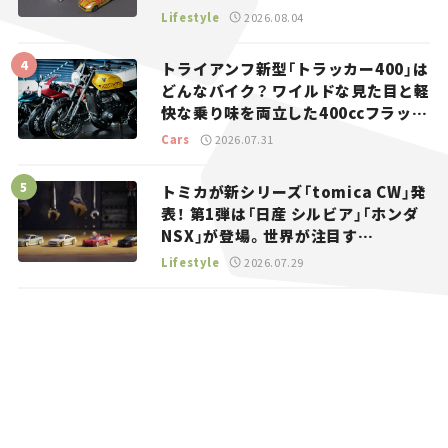
マとホビー】
Lifestyle
2026.08.04
トライアンフ新型「トラッカー400」は
どんなバイク？ ワイルドな見た目と軽
快な乗り味を両立した400ccフラット
トラッカー【試乗レビュー】
Cars
2026.07.31
トミカが新シリーズ「tomica CW」発
表！ 第1弾は「日産 シルビア」「ホンダ
NSX」が登場。世界が注目す
る“JDM”に焦点【クルマとホビー】
Lifestyle
2026.07.29