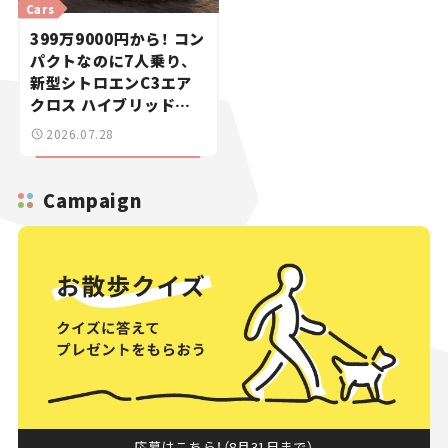
Cars
399万9000円から！ コン
パクトなのに7人乗り、
新型シトロエンC3エア
クロス ハイブリッドが
上陸【新車ニュース】
2026.07.28
Campaign
応募はこちら！（8月31日まで）