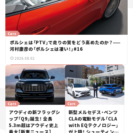
Cars
ポルシェは「PTV」で走りの質をどう高めたのか？——
河村康彦の「ポルシェは凄い！」#16
2026.08.02
Cars
Cars
アウディの新フラッグシ
新型メルセデス・ベンツ
ップ「Q9」誕生！ 全長
CLAの電動モデル「CLA
5.3m超はアウディ史上
with EQテクノロジー」
最大【新車ニュース】
が上陸！ シューティング