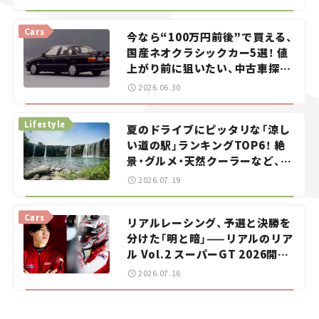
Cars
今なら“100万円前後”で買える、
国産ネオクラシックカー5選！ 値
上がり前に狙いたい、中古車探し
をお手伝い――ちょっとイケてるマ
2026.06.30
イカー選び #02
Lifestyle
夏のドライブにピッタリな「涼し
い道の駅」ランキングTOP6！ 絶
景・グルメ・天然クーラーなど、避
暑におすすめのスポットを紹介
2026.07.19
【道の駅マニアの推し駅ガイド】
vol.15
Cars
リアルレーシング、予選と決勝を
分けた「明と暗」——リアルのリア
ル Vol.2 スーパーGT 2026開幕
戦 岡山国際サーキット
2026.07.16