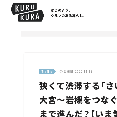
はじめよう、
クルマのある暮らし。
公開日：2025.11.13
Traffic
狭くて渋滞する「さ
大宮～岩槻をつなぐ
まで進んだ？【いま