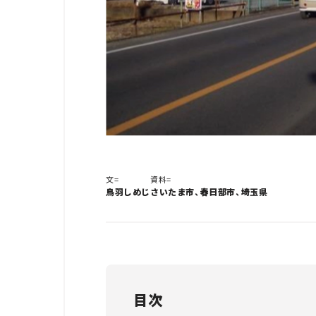
文=
資料=
鳥羽しめじ
さいたま市、春日部市、埼玉県
目次