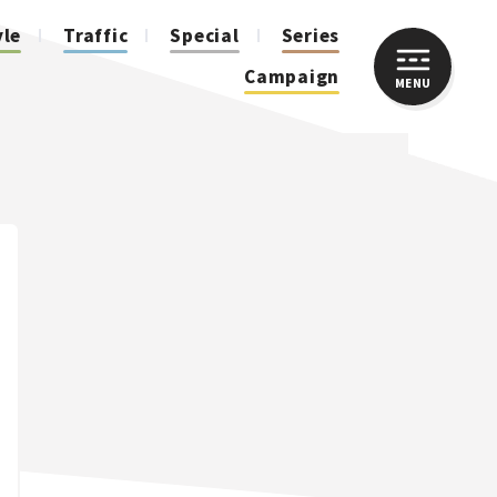
yle
Traffic
Special
Series
Campaign
MENU
CLOSE
人気のハッシュタグ
スズキ ジムニー｜Suzuki Jimny
スズキ｜Suzuki
マツダ｜Mazda
マツダ ロードスター｜Mazda Roadster