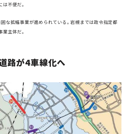
には不便だ。
範囲な拡幅事業が進められている。岩槻までは政令指定都
事業主体だ。
道路が4車線化へ