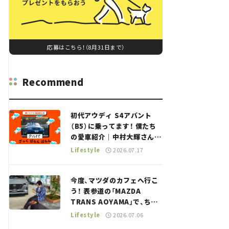
応募はこちら！（8月31日まで）
Recommend
初代アウディ S4アバント
（B5）に乗ってます！ 僕たち
の愛車紹介｜中村大輝さん
——瀬イオナと嶋田智之の
Lifestyle
2026.07.17
「クルマでざっくばらんばら
ん！」＃20
今度、マツダのカフェへ行こ
う！ 表参道の「MAZDA
TRANS AOYAMA」で、ちょ
っとひと息。——連載｜CCG
Lifestyle
2026.07.06
とクルマでどうする？＜第13