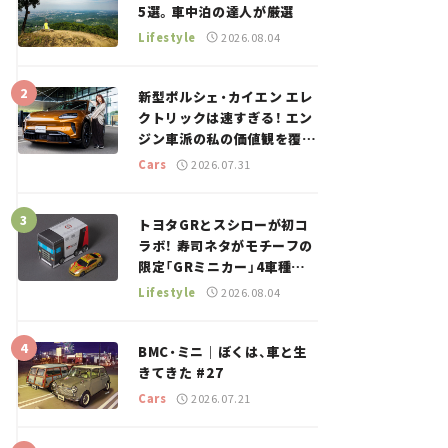
5選。車中泊の達人が厳選
Lifestyle
2026.08.04
新型ポルシェ・カイエン エレ
クトリックは速すぎる！ エン
ジン車派の私の価値観を覆し
た、新しいポルシェの走り。
Cars
2026.07.31
トヨタGRとスシローが初コ
ラボ！ 寿司ネタがモチーフの
限定「GRミニカー」4車種が
登場。入手方法は？【クルマ
Lifestyle
2026.08.04
とホビー】
BMC・ミニ｜ぼくは、車と生
きてきた #27
Cars
2026.07.21