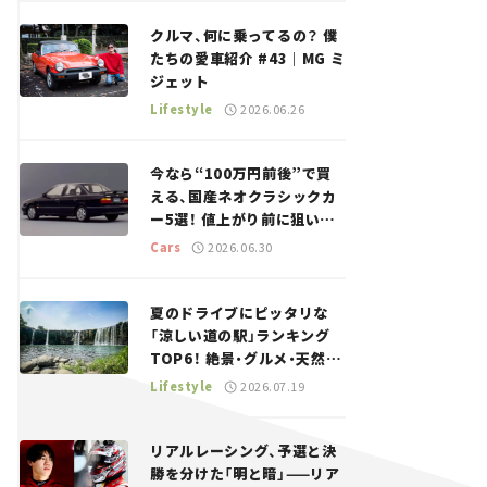
回＞
クルマ、何に乗ってるの？ 僕
たちの愛車紹介 #43｜MG ミ
ジェット
Lifestyle
2026.06.26
今なら“100万円前後”で買
える、国産ネオクラシックカ
ー5選！ 値上がり前に狙いた
い、中古車探しをお手伝い――ち
Cars
2026.06.30
ょっとイケてるマイカー選び
#02
夏のドライブにピッタリな
「涼しい道の駅」ランキング
TOP6！ 絶景・グルメ・天然ク
ーラーなど、避暑におすすめ
Lifestyle
2026.07.19
のスポットを紹介【道の駅マ
ニアの推し駅ガイド】vol.15
リアルレーシング、予選と決
勝を分けた「明と暗」——リア