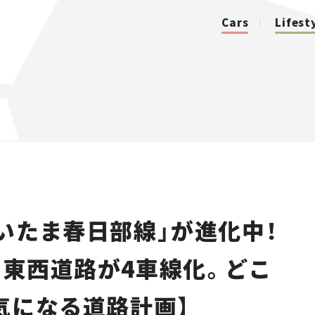
Cars
Lifest
カテゴリ
Cars
Lifestyle
いたま春日部線」が進化中！
Traffic
東西道路が4車線化。どこ
Special
気になる道路計画】
Series