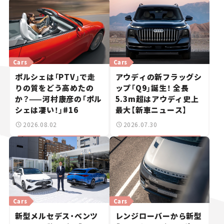
Cars
Cars
ポルシェは「PTV」で走
アウディの新フラッグシ
りの質をどう高めたの
ップ「Q9」誕生！ 全長
か？——河村康彦の「ポル
5.3m超はアウディ史上
シェは凄い！」#16
最大【新車ニュース】
2026.08.02
2026.07.30
Cars
Cars
新型メルセデス・ベンツ
レンジローバーから新型