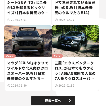
シートSUV「TX」は全長
ドで生産されている日産
がLXを超えるビッグサ
最小のSUV！【日本未発
イズ！【日本未発売のクル
売のクルマたち#️14】
マたち#️15】
2026.05.01
2026.02.27
Cars
Cars
マツダ「CX-50」はタフで
三菱「エクスパンダーク
ワイルドな北米向けクロ
ロス」が日本でもウケそ
スオーバーSUV！【日本
う！ ASEAN諸国で人気の
未発売のクルマたち
7人乗りクロスオーバー
#️13】
MPV【日本未発売のクル
2026.01.30
2026.01.16
マたち＃12】
連載一覧へ