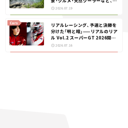
景・グルメ・天然クーラーなど、避
暑におすすめのスポットを紹介
2026.07.19
【道の駅マニアの推し駅ガイド】
vol.15
Cars
リアルレーシング、予選と決勝を
分けた「明と暗」——リアルのリア
ル Vol.2 スーパーGT 2026開幕
戦 岡山国際サーキット
2026.07.16