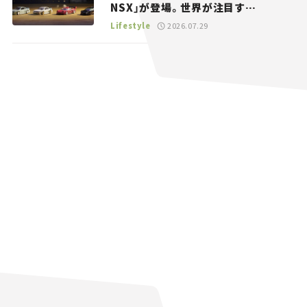
NSX」が登場。世界が注目す
る“JDM”に焦点【クルマとホビー】
Lifestyle
2026.07.29