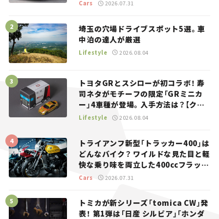
り。
Cars
2026.07.31
埼玉の穴場ドライブスポット5選。車
中泊の達人が厳選
Lifestyle
2026.08.04
トヨタGRとスシローが初コラボ！ 寿
司ネタがモチーフの限定「GRミニカ
ー」4車種が登場。入手方法は？【クル
マとホビー】
Lifestyle
2026.08.04
トライアンフ新型「トラッカー400」は
どんなバイク？ ワイルドな見た目と軽
快な乗り味を両立した400ccフラット
トラッカー【試乗レビュー】
Cars
2026.07.31
トミカが新シリーズ「tomica CW」発
表！ 第1弾は「日産 シルビア」「ホンダ