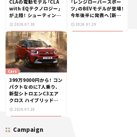
CLAの電動モデル「CLA
「レンジローバースポー
with EQテクノロジー」
ツ」のBEVモデルが登場！
が上陸！ シューティング
今年後半に発表へ【新車
ブレークも発売【新車ニ
ニュース】
2026.07.30
2026.07.29
ュース】
Cars
399万9000円から！ コン
パクトなのに7人乗り、
新型シトロエンC3エア
クロス ハイブリッドが
上陸【新車ニュース】
2026.07.28
Campaign