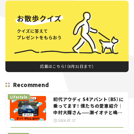
応募はこちら！（8月31日まで）
Recommend
Lifestyle
初代アウディ S4アバント（B5）に
乗ってます！ 僕たちの愛車紹介｜
中村大輝さん——瀬イオナと嶋田
智之の「クルマでざっくばらんば
2026.07.17
らん！」＃20