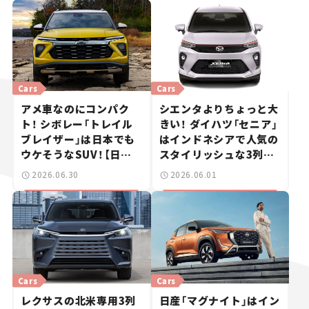
Cars
Cars
アメ車なのにコンパク
シエンタよりちょっと大
ト！ シボレー「トレイル
きい！ ダイハツ「セニア」
ブレイザー」は日本でも
はインドネシアで人気の
ウケそうなSUV！【日本
スタイリッシュな3列7
未発売のクルマたち
人乗りコンパクトMPV！
2026.06.30
2026.06.01
#️17】
【日本未発売のクルマた
ち#️16】
Cars
Cars
レクサスの北米専用3列
日産「マグナイト」はイン