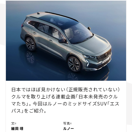
スズキ ジムニー｜Suzuki Jimny
スズキ｜Suzuki
マツダ｜Mazda
マツダ ロードスター｜Mazda Roadster
日本ではほぼ見かけない（正規販売されていない）
クルマを取り上げる連載企画「日本未発売のクル
マたち」。今回はルノーのミッドサイズSUV「エス
パス」をご紹介。
文=
写真=
細田 靖
ルノー