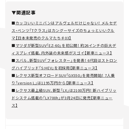
▼関連記事
■
カッコいいミニバンはアルヴェルだけじゃない！ メルセデ
ス・ベンツ「Tクラス」はカングーサイズのちょっといいクル
マ【日本未発売のクルマたち♯03】
■
マツダが新型SUV「EZ-60」を初公開！ 約26インチの巨大デ
ィスプレイ搭載、内外装の未来感がスゴイ【新車ニュース】
■
スバル、新型SUV「フォレスター」を発表！ 6代目はストロン
グハイブリッド「S:HEV」を初採用【新車ニュース】
■
レクサス新型オフロードSUV「GX550」を発売開始！ 7人乗
り「version L」は1195万円から【新車ニュース】
■
レクサス最上級SUV、新型「LX」は2100万円！ 新ハイブリッ
ドシステム搭載の「LX700h」が3月24日に発売【新車ニュー
ス】