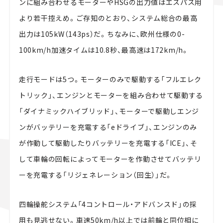
ンに組み合わせるモーターやHSGの出力値はエスパス用
より若干控えめ。ご存知のとおり、システム総合の最高
出力は105kW（143ps）だ。ちなみに、欧州仕様の0-
100km/h加速タイムは10.8秒、最高速は172km/h。
走行モードは5つ。モーターのみで駆動する「フルエレク
トリック」、エンジンとモーターを組み合わせて駆動する
「ダイナミックハイブリッド」、モーターで駆動しエンジ
ンがバッテリーを充電する「eドライブ」、エンジンのみ
が作動して駆動したりバッテリーを充電する「ICE」、そ
して車輪の回転によってモーターを作動させてバッテリ
ーを充電する「リジェネレーション（回生）」だ。
四輪操舵システム「4コントロール・アドバンスド」の採
用も見逃せない。車速50km/h以上では前輪と同位相に