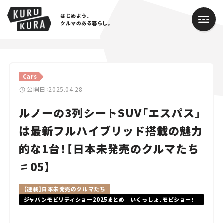
はじめよう、
クルマのある暮らし。
カテゴリ
Cars
Cars
公開日：2025.04.28
ルノーの3列シートSUV「エスパス」
Lifestyle
は最新フルハイブリッド搭載の魅力
Traffic
的な1台！【日本未発売のクルマたち
Special
♯05】
Series
【連載】日本未発売のクルマたち
ジャパンモビリティショー2025まとめ｜いくっしょ、モビショー！
Campaign
新車・コンセプトカーから未来の乗り物まで最新情報を徹底解説
人気のハッシュタグ