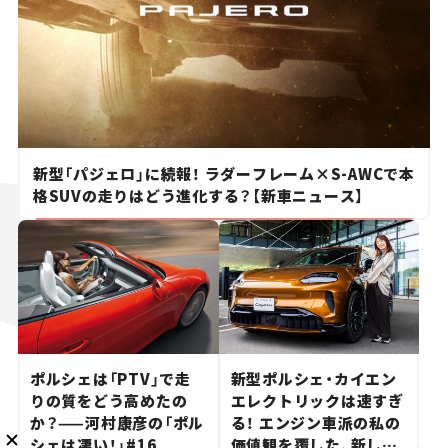
メルマガ登録
新型「パジェロ」に続報！ ラダーフレーム×S-AWCで本
格SUVの走りはどう進化する？【新車ニュース】
KURU KURAについて
広告掲載
プライバシーポリシー
採用情報
FAQ
follow us
ポルシェは「PTV」で走
新型ポルシェ・カイエン
りの質をどう高めたの
エレクトリックは速すぎ
か？——河村康彦の「ポル
る！ エンジン車派の私の
シェは凄い！」#16
価値観を覆した、新しい