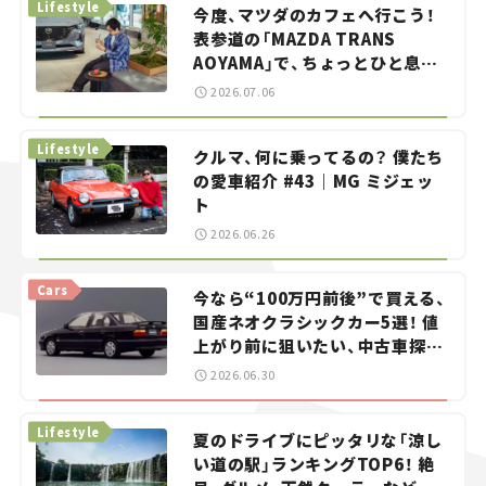
Lifestyle
今度、マツダのカフェへ行こう！
表参道の「MAZDA TRANS
AOYAMA」で、ちょっとひと息。
——連載｜CCGとクルマでどうす
2026.07.06
る？＜第13回＞
Lifestyle
クルマ、何に乗ってるの？ 僕たち
の愛車紹介 #43｜MG ミジェッ
ト
2026.06.26
Cars
今なら“100万円前後”で買える、
国産ネオクラシックカー5選！ 値
上がり前に狙いたい、中古車探し
をお手伝い――ちょっとイケてるマ
2026.06.30
イカー選び #02
Lifestyle
夏のドライブにピッタリな「涼し
い道の駅」ランキングTOP6！ 絶