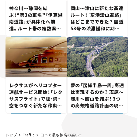
神奈川～静岡を結
岡山～津山に新たな高速
ぶ！“第3の東名”「伊豆湘
ルート！「空港津山道路」
南道路」が具体化へ前
はどこまでできた？ 国道
進。ルート帯の複数案検
53号の渋滞緩和に期待。
討へ。熱海まで信号ゼロ
岡山市側でも動きが【い
が実現？ 【いま気になる
ま気になる道路計画】
道路計画】
レクサスがヘリコプター
夢の「房総半島一周」高速
運航サービス開始！「レク
は実現するのか？ 茂原～
サスフライト」で陸・海・
鴨川～館山を結ぶ！ 3つ
空をつなぐ新たな移動体
の高規格道路計画の現
験とは
状。「館山鴨川道路」で検
討進む【いま気になる道
路計画】
トップ
Traffic
日本で最も標高の高い道路「乗鞍スカイライン」が8月20日に開通！ 迂回トンネルの工事もはじまる。【いま気になる道路計画】