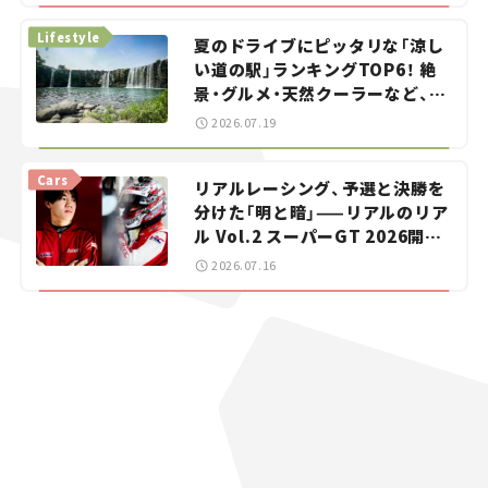
Lifestyle
夏のドライブにピッタリな「涼し
い道の駅」ランキングTOP6！ 絶
景・グルメ・天然クーラーなど、避
暑におすすめのスポットを紹介
2026.07.19
【道の駅マニアの推し駅ガイド】
vol.15
Cars
リアルレーシング、予選と決勝を
分けた「明と暗」——リアルのリア
ル Vol.2 スーパーGT 2026開幕
戦 岡山国際サーキット
2026.07.16