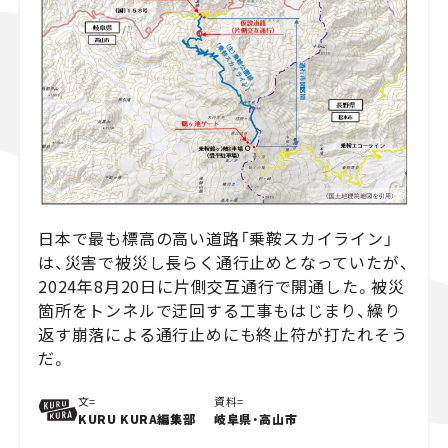
スズキ ジムニー｜Suzuki Jimny
スズキ｜Suzuki
マツダ｜Maz
マツダ ロードスター｜Mazda Roadster
日本で最も標高の高い道路「乗鞍スカイライン」
は、災害で被災し長らく通行止めとなっていたが、
2024年8月20日に片側交互通行で開通した。被災
箇所をトンネルで迂回する工事もはじまり、繰り
返す崩落による通行止めにも終止符が打たれそう
だ。
文=
資料=
KURU KURA編集部
岐阜県・高山市