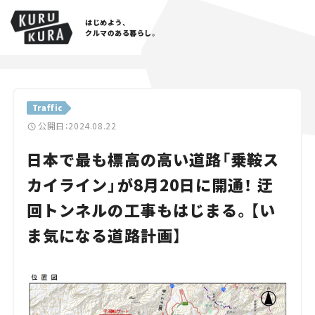
はじめよう、
クルマのある暮らし。
カテゴリ
Traffic
Cars
公開日：2024.08.22
日本で最も標高の高い道路「乗鞍ス
Lifestyle
カイライン」が8月20日に開通！ 迂
Traffic
回トンネルの工事もはじまる。【い
Special
ま気になる道路計画】
Series
Campaign
人気のハッシュタグ