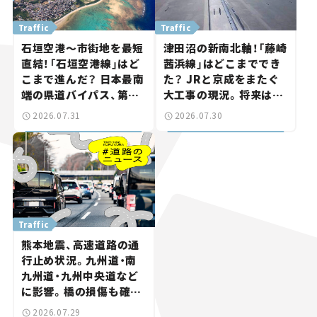
Traffic
Traffic
石垣空港～市街地を最短
津田沼の新南北軸！「藤崎
直結！「石垣空港線」はど
茜浜線」はどこまででき
こまで進んだ？ 日本最南
た？ JRと京成をまたぐ
端の県道バイパス、第2
大工事の現況。将来は
工区も延伸開通 【いま気
「習志野～鎌ケ谷」を最短
2026.07.31
2026.07.30
になる道路計画】
直結【いま気になる道路
計画】
Traffic
熊本地震、高速道路の通
行止め状況。九州道・南
九州道・九州中央道など
に影響。橋の損傷も確認
【道路のニュース】
2026.07.29