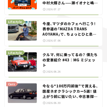
中村大輝さん——瀬イオナと嶋田
智之の「クルマでざっくばらんば
2026.07.17
らん！」＃20
Lifestyle
今度、マツダのカフェへ行こう！
表参道の「MAZDA TRANS
AOYAMA」で、ちょっとひと息。
——連載｜CCGとクルマでどうす
2026.07.06
る？＜第13回＞
Lifestyle
クルマ、何に乗ってるの？ 僕たち
の愛車紹介 #43｜MG ミジェッ
ト
2026.06.26
Cars
今なら“100万円前後”で買える、
国産ネオクラシックカー5選！ 値
上がり前に狙いたい、中古車探し
をお手伝い――ちょっとイケてるマ
2026.06.30
イカー選び #02