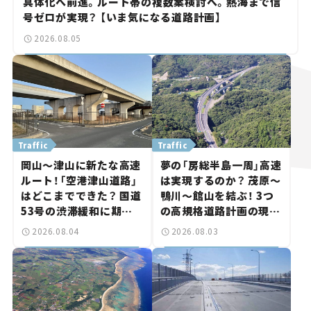
具体化へ前進。ルート帯の複数案検討へ。熱海まで信
号ゼロが実現？ 【いま気になる道路計画】
2026.08.05
Traffic
Traffic
岡山～津山に新たな高速
夢の「房総半島一周」高速
ルート！「空港津山道路」
は実現するのか？ 茂原～
はどこまでできた？ 国道
鴨川～館山を結ぶ！ 3つ
53号の渋滞緩和に期待。
の高規格道路計画の現
岡山市側でも動きが【い
状。「館山鴨川道路」で検
2026.08.04
2026.08.03
ま気になる道路計画】
討進む【いま気になる道
路計画】