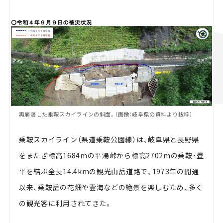
再崩落した乗鞍スカイラインの斜面。（画像：岐阜県の資料より抜粋）
乗鞍スカイライン（県道乗鞍公園線）は、岐阜県と長野県
をまたぎ標高1684mの平湯峠から標高2702mの乗鞍・畳
平を結ぶ全長14.4kmの観光山岳道路で、1973年の開通
以来、乗鞍岳の花畑や雲海などの絶景を楽しむため、多く
の観光客に利用されてきた。