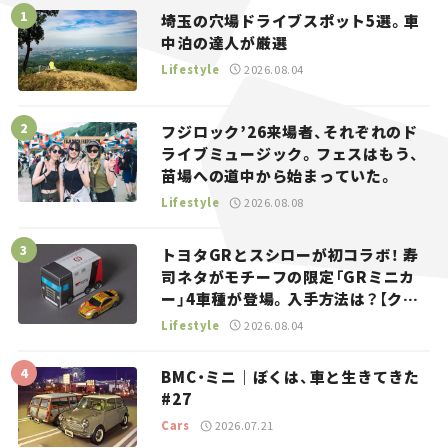
埼玉の穴場ドライブスポット5選。車
中泊の達人が厳選
Lifestyle
2026.08.04
フジロック’26来場者、それぞれのド
ライブミュージック。フェスはもう、
苗場への道中から始まっていた。
Lifestyle
2026.08.08
トヨタGRとスシローが初コラボ！ 寿
司ネタがモチーフの限定「GRミニカ
ー」4車種が登場。入手方法は？【クル
マとホビー】
Lifestyle
2026.08.04
BMC・ミニ｜ぼくは、車と生きてきた
#27
Cars
2026.07.21