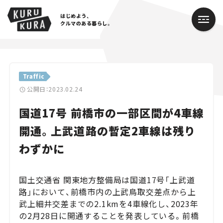
はじめよう、
クルマのある暮らし。
カテゴリ
Traffic
Cars
公開日：2023.02.24
国道17号 前橋市の一部区間が4車線
Lifestyle
開通。上武道路の暫定2車線は残り
Traffic
わずかに
Special
国土交通省 関東地方整備局は国道17号「上武道
Series
路」において、前橋市内の上武鳥取交差点から上
武上細井交差までの2.1kmを4車線化し、2023年
Campaign
の2月28日に開通することを発表している。前橋
人気のハッシュタグ