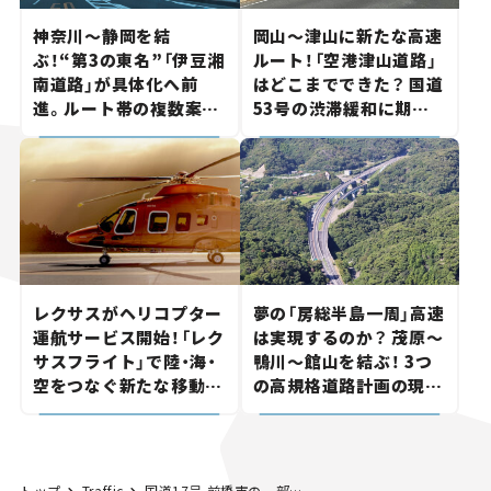
神奈川～静岡を結
岡山～津山に新たな高速
ぶ！“第3の東名”「伊豆湘
ルート！「空港津山道路」
南道路」が具体化へ前
はどこまでできた？ 国道
進。ルート帯の複数案検
53号の渋滞緩和に期待。
討へ。熱海まで信号ゼロ
岡山市側でも動きが【い
が実現？ 【いま気になる
ま気になる道路計画】
道路計画】
レクサスがヘリコプター
夢の「房総半島一周」高速
運航サービス開始！「レク
は実現するのか？ 茂原～
サスフライト」で陸・海・
鴨川～館山を結ぶ！ 3つ
空をつなぐ新たな移動体
の高規格道路計画の現
験とは
状。「館山鴨川道路」で検
討進む【いま気になる道
路計画】
トップ
Traffic
国道17号 前橋市の一部区間が4車線開通。上武道路の暫定2車線は残りわずかに