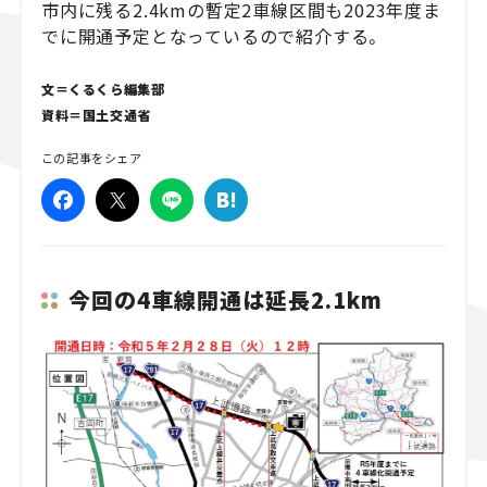
市内に残る2.4kmの暫定2車線区間も2023年度ま
でに開通予定となっているので紹介する。
スズキ ジムニー｜Suzuki Jimny
スズキ｜Suzuki
マツダ｜Mazda
マツダ ロードスター｜Mazda Roadster
文＝くるくら編集部
資料＝国土交通省
この記事をシェア
今回の4車線開通は延長2.1km