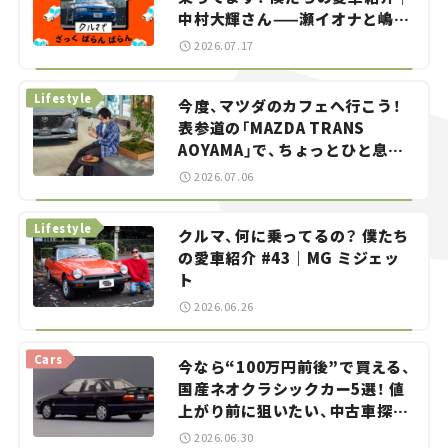
中村大輝さん——瀬イオナと嶋田
智之の「クルマでざっくばらんば
2026.07.17
らん！」＃20
Lifestyle
今度、マツダのカフェへ行こう！
表参道の「MAZDA TRANS
AOYAMA」で、ちょっとひと息。
——連載｜CCGとクルマでどうす
2026.07.06
る？＜第13回＞
Lifestyle
クルマ、何に乗ってるの？ 僕たち
の愛車紹介 #43｜MG ミジェッ
ト
2026.06.26
Cars
今なら“100万円前後”で買える、
国産ネオクラシックカー5選！ 値
上がり前に狙いたい、中古車探し
をお手伝い――ちょっとイケてるマ
2026.06.30