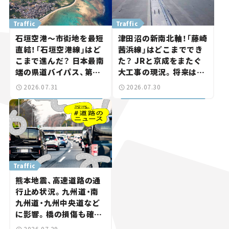
Traffic
Traffic
石垣空港～市街地を最短
津田沼の新南北軸！「藤崎
直結！「石垣空港線」はど
茜浜線」はどこまででき
こまで進んだ？ 日本最南
た？ JRと京成をまたぐ
端の県道バイパス、第2
大工事の現況。将来は
工区も延伸開通 【いま気
「習志野～鎌ケ谷」を最短
2026.07.31
2026.07.30
になる道路計画】
直結【いま気になる道路
計画】
Traffic
熊本地震、高速道路の通
行止め状況。九州道・南
九州道・九州中央道など
に影響。橋の損傷も確認
【道路のニュース】
2026.07.29