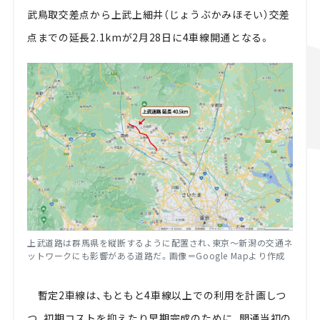
武鳥取交差点から上武上細井（じょうぶかみほそい）交差
点までの延長2.1kmが2月28日に4車線開通となる。
上武道路は群馬県を縦断するように配置され、東京～新潟の交通ネ
ットワークにも影響がある道路だ。画像＝Google Mapより作成
暫定2車線は、もともと4車線以上での利用を計画しつ
つ、初期コストを抑えたり早期完成のために、開通当初の