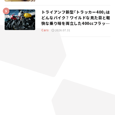
トライアンフ新型「トラッカー400」は
どんなバイク？ ワイルドな見た目と軽
快な乗り味を両立した400ccフラット
トラッカー【試乗レビュー】
Cars
2026.07.31