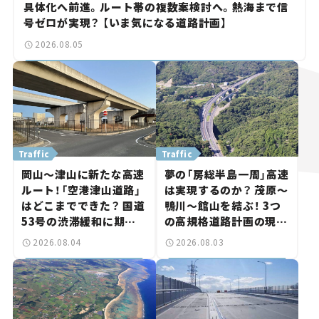
具体化へ前進。ルート帯の複数案検討へ。熱海まで信
号ゼロが実現？ 【いま気になる道路計画】
2026.08.05
Traffic
Traffic
岡山～津山に新たな高速
夢の「房総半島一周」高速
ルート！「空港津山道路」
は実現するのか？ 茂原～
はどこまでできた？ 国道
鴨川～館山を結ぶ！ 3つ
53号の渋滞緩和に期待。
の高規格道路計画の現
岡山市側でも動きが【い
状。「館山鴨川道路」で検
2026.08.04
2026.08.03
ま気になる道路計画】
討進む【いま気になる道
路計画】