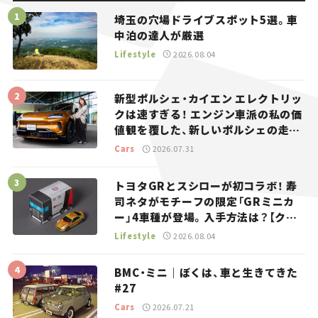
埼玉の穴場ドライブスポット5選。車
中泊の達人が厳選
Lifestyle
2026.08.04
新型ポルシェ・カイエン エレクトリッ
クは速すぎる！ エンジン車派の私の価
値観を覆した、新しいポルシェの走
り。
Cars
2026.07.31
トヨタGRとスシローが初コラボ！ 寿
司ネタがモチーフの限定「GRミニカ
ー」4車種が登場。入手方法は？【クル
マとホビー】
Lifestyle
2026.08.04
BMC・ミニ｜ぼくは、車と生きてきた
#27
Cars
2026.07.21