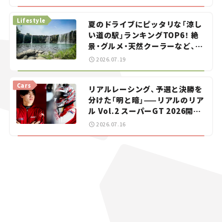
イカー選び #02
Lifestyle
夏のドライブにピッタリな「涼し
い道の駅」ランキングTOP6！ 絶
景・グルメ・天然クーラーなど、避
暑におすすめのスポットを紹介
2026.07.19
【道の駅マニアの推し駅ガイド】
vol.15
Cars
リアルレーシング、予選と決勝を
分けた「明と暗」——リアルのリア
ル Vol.2 スーパーGT 2026開幕
戦 岡山国際サーキット
2026.07.16