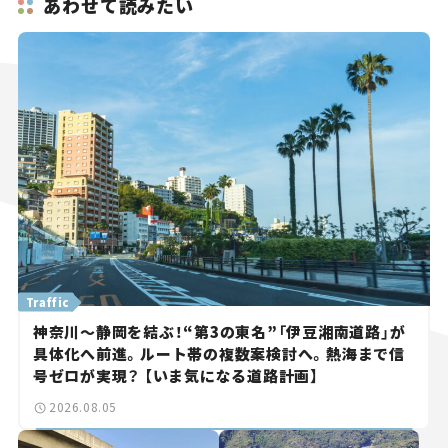
あわせて読みたい
Traffic
神奈川～静岡を結ぶ！“第3の東名”「伊豆湘南道路」が
具体化へ前進。ルート帯の複数案検討へ。熱海まで信
号ゼロが実現？ 【いま気になる道路計画】
2026.08.05