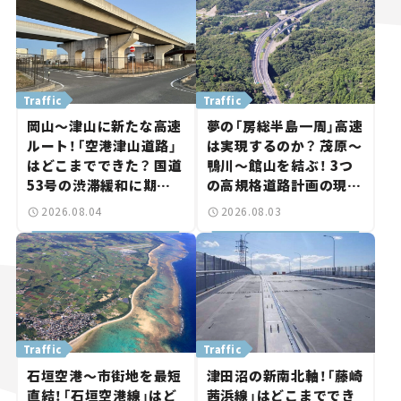
Traffic
Traffic
岡山～津山に新たな高速
夢の「房総半島一周」高速
ルート！「空港津山道路」
は実現するのか？ 茂原～
はどこまでできた？ 国道
鴨川～館山を結ぶ！ 3つ
53号の渋滞緩和に期待。
の高規格道路計画の現
岡山市側でも動きが【い
状。「館山鴨川道路」で検
2026.08.04
2026.08.03
ま気になる道路計画】
討進む【いま気になる道
路計画】
Traffic
Traffic
石垣空港～市街地を最短
津田沼の新南北軸！「藤崎
直結！「石垣空港線」はど
茜浜線」はどこまででき