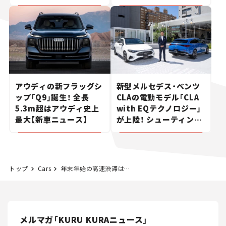
ポルシェの走り。
た400ccフラットトラッ
カー【試乗レビュー】
アウディの新フラッグシ
新型メルセデス・ベンツ
ップ「Q9」誕生！ 全長
CLAの電動モデル「CLA
5.3m超はアウディ史上
with EQテクノロジー」
最大【新車ニュース】
が上陸！ シューティング
ブレークも発売【新車ニ
ュース】
トップ
Cars
年末年始の高速渋滞は約7割減。コロナ自粛と大雪予報が影響か。
メルマガ「KURU KURAニュース」