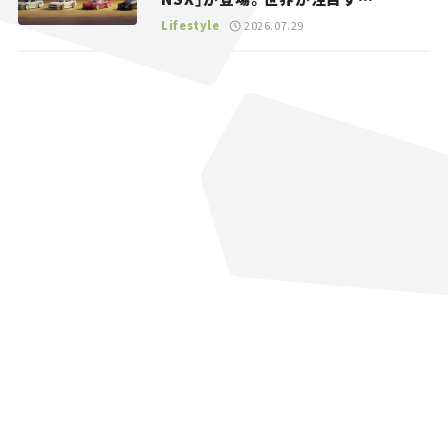
る“JDM”に焦点【クルマとホビー】
Lifestyle
2026.07.29