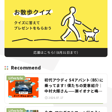
応募はこちら！（8月31日まで）
Recommend
Lifestyle
初代アウディ S4アバント（B5）に
乗ってます！ 僕たちの愛車紹介｜
中村大輝さん——瀬イオナと嶋田
智之の「クルマでざっくばらんば
2026.07.17
らん！」＃20
Lifestyle