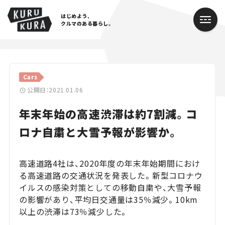
はじめよう、
クルマのある暮らし。
カテゴリ
Cars
Cars
公開日：2021.01.06
年末年始の高速渋滞は約7割減。コ
Lifestyle
ロナ自粛と大雪予報が影響か。
Traffic
Special
高速道路4社は、2020年度の年末年始期間におけ
る高速道路の交通状況を発表した。新型コロナウ
Series
イルスの感染対策としての移動自粛や、大雪予報
の影響があり、平均日交通量は35％減少。10km
Campaign
以上の渋滞は73％減少した。
人気のハッシュタグ