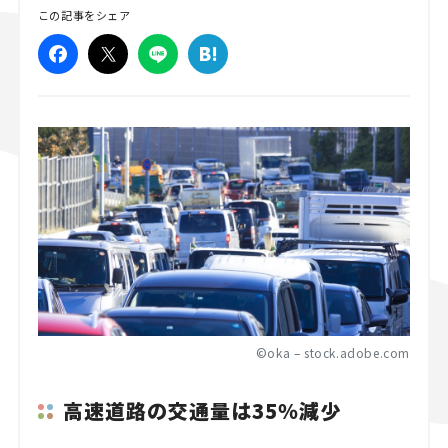
この記事をシェア
スズキ ジムニー｜Suzuki Jimny
スズキ｜Suzuki
マツダ｜Mazda
マツダ ロードスター｜Mazda Roadster
©oka – stock.adobe.com
高速道路の交通量は35％減少