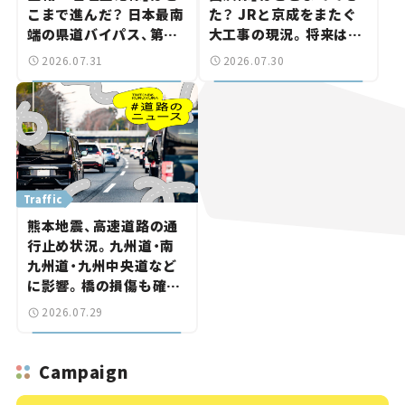
こまで進んだ？ 日本最南
た？ JRと京成をまたぐ
端の県道バイパス、第2
大工事の現況。将来は
工区も延伸開通 【いま気
「習志野～鎌ケ谷」を最短
2026.07.31
2026.07.30
になる道路計画】
直結【いま気になる道路
計画】
Traffic
熊本地震、高速道路の通
行止め状況。九州道・南
九州道・九州中央道など
に影響。橋の損傷も確認
【道路のニュース】
2026.07.29
Campaign