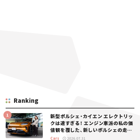
Ranking
新型ポルシェ・カイエン エレクトリッ
クは速すぎる！ エンジン車派の私の価
値観を覆した、新しいポルシェの走
り。
Cars
2026.07.31