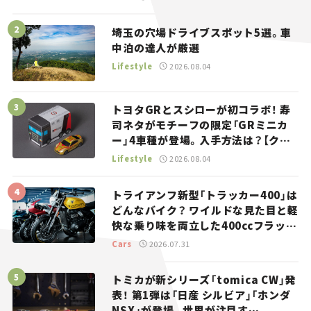
埼玉の穴場ドライブスポット5選。車
中泊の達人が厳選
Lifestyle
2026.08.04
トヨタGRとスシローが初コラボ！ 寿
司ネタがモチーフの限定「GRミニカ
ー」4車種が登場。入手方法は？【クル
マとホビー】
Lifestyle
2026.08.04
トライアンフ新型「トラッカー400」は
どんなバイク？ ワイルドな見た目と軽
快な乗り味を両立した400ccフラット
トラッカー【試乗レビュー】
Cars
2026.07.31
トミカが新シリーズ「tomica CW」発
表！ 第1弾は「日産 シルビア」「ホンダ
NSX」が登場。世界が注目す