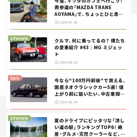
今度、マツダのカフェへ行こう！
表参道の「MAZDA TRANS
AOYAMA」で、ちょっとひと息。
——連載｜CCGとクルマでどうす
2026.07.06
る？＜第13回＞
Lifestyle
クルマ、何に乗ってるの？ 僕たち
の愛車紹介 #43｜MG ミジェッ
ト
2026.06.26
Cars
今なら“100万円前後”で買える、
国産ネオクラシックカー5選！ 値
上がり前に狙いたい、中古車探し
をお手伝い――ちょっとイケてるマ
2026.06.30
イカー選び #02
Lifestyle
夏のドライブにピッタリな「涼し
い道の駅」ランキングTOP6！ 絶
景・グルメ・天然クーラーなど、避