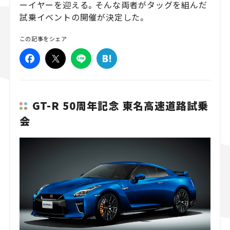
ーイヤーを迎える。そんな両者がタッグを組んだ
試乗イベントの開催が決定した。
スズキ ジムニー｜Suzuki Jimny
スズキ｜Suzuki
マツダ｜Mazda
マツダ ロードスター｜Mazda Roadster
この記事をシェア
GT-R 50周年記念 東名高速道路試乗
会