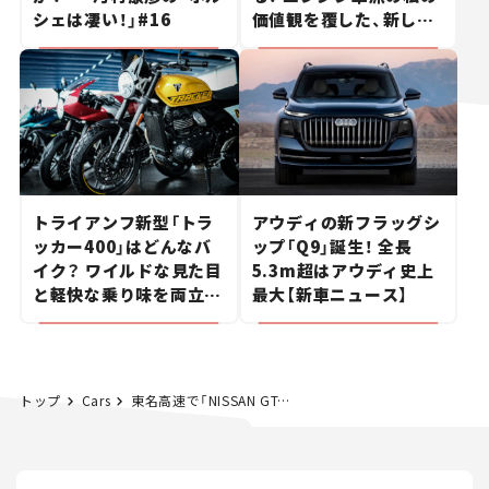
シェは凄い！」#16
価値観を覆した、新しい
ポルシェの走り。
トライアンフ新型「トラ
アウディの新フラッグシ
ッカー400」はどんなバ
ップ「Q9」誕生！ 全長
イク？ ワイルドな見た目
5.3m超はアウディ史上
と軽快な乗り味を両立し
最大【新車ニュース】
た400ccフラットトラッ
カー【試乗レビュー】
トップ
Cars
東名高速で「NISSAN GT-R」2020年モデルに試乗できるイベントが開催！