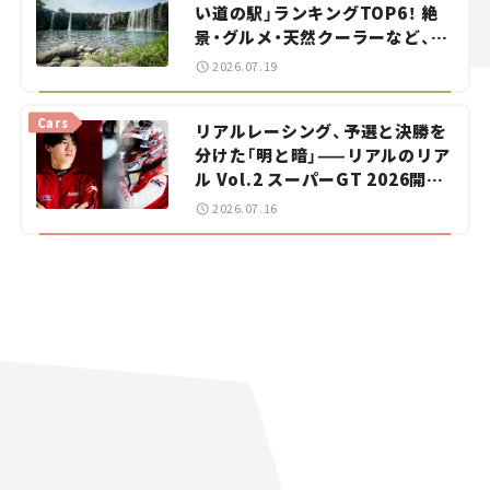
い道の駅」ランキングTOP6！ 絶
景・グルメ・天然クーラーなど、避
暑におすすめのスポットを紹介
2026.07.19
【道の駅マニアの推し駅ガイド】
vol.15
Cars
リアルレーシング、予選と決勝を
分けた「明と暗」——リアルのリア
ル Vol.2 スーパーGT 2026開幕
戦 岡山国際サーキット
2026.07.16