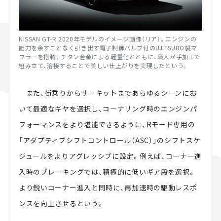
NISSAN GT-R 2020年モデルのイメージ画像（リア）。
エンジンの
能力を余すことなく引き出す電子制御バルブ付の
UJITSUBO製マ
フラーを搭載。チタン合金による軽量化とともに、職人が手加工で
組み立て、溶接することで美しい仕上がりを実現したという。
また、街乗りからサーキットまであらゆるシーンにお
いて最適なギヤを選択し、コーナリング時のエンジンパ
フォーマンスをより堪能できるように、Rモード専用の
「アダプティブシフトコントロール（ASC）」のシフトスケ
ジュールをよりアグレッシブに設定。例えば、コーナー進
入時のブレーキングでは、積極的に低いギア段を選択。
より鋭いコーナー進入と同時に、再加速時の駆動レスポ
ンスを向上させるという。