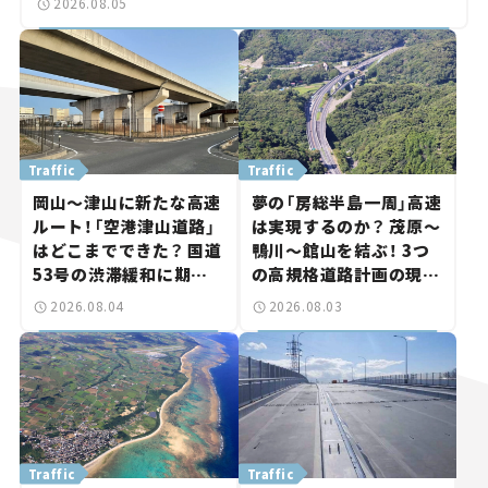
2026.08.05
Traffic
Traffic
岡山～津山に新たな高速
夢の「房総半島一周」高速
ルート！「空港津山道路」
は実現するのか？ 茂原～
はどこまでできた？ 国道
鴨川～館山を結ぶ！ 3つ
53号の渋滞緩和に期待。
の高規格道路計画の現
岡山市側でも動きが【い
状。「館山鴨川道路」で検
2026.08.04
2026.08.03
ま気になる道路計画】
討進む【いま気になる道
路計画】
Traffic
Traffic