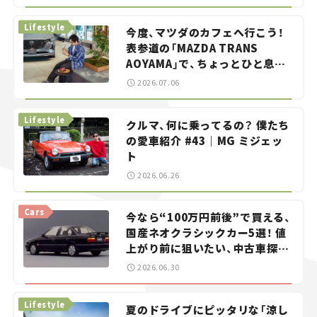
らん！」＃20
Lifestyle
今度、マツダのカフェへ行こう！
表参道の「MAZDA TRANS
AOYAMA」で、ちょっとひと息。
——連載｜CCGとクルマでどうす
2026.07.06
る？＜第13回＞
Lifestyle
クルマ、何に乗ってるの？ 僕たち
の愛車紹介 #43｜MG ミジェッ
ト
2026.06.26
Cars
今なら“100万円前後”で買える、
国産ネオクラシックカー5選！ 値
上がり前に狙いたい、中古車探し
をお手伝い――ちょっとイケてるマ
2026.06.30
イカー選び #02
Lifestyle
夏のドライブにピッタリな「涼し