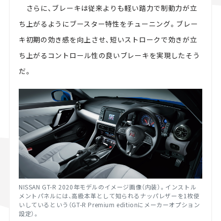
さらに、ブレーキは従来よりも軽い踏力で制動力が立
ち上がるようにブースター特性をチューニング。ブレー
キ初期の効き感を向上させ、短いストロークで効きが立
ち上がるコントロール性の良いブレーキを実現したそう
だ。
NISSAN GT-R 2020年モデルのイメージ画像（内装）。
インストル
メントパネルには、高級本革として知られるナッパレザーを1枚使
いしているという（GT-R Premium editionにメーカーオプション
設定）。