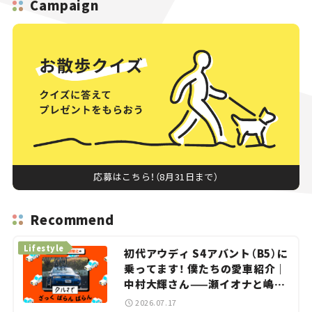
Campaign
応募はこちら！（8月31日まで）
Recommend
Lifestyle
初代アウディ S4アバント（B5）に
乗ってます！ 僕たちの愛車紹介｜
中村大輝さん——瀬イオナと嶋田
智之の「クルマでざっくばらんば
2026.07.17