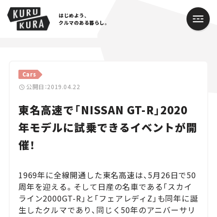
はじめよう、
クルマのある暮らし。
カテゴリ
Cars
Cars
公開日：2019.04.22
東名高速で「NISSAN GT-R」2020
Lifestyle
年モデルに試乗できるイベントが開
Traffic
催！
Special
1969年に全線開通した東名高速は、5月26日で50
Series
周年を迎える。そして日産の名車である「スカイ
ライン2000GT-R」と「フェアレディZ」も同年に誕
Campaign
生したクルマであり、同じく50年のアニバーサリ
人気のハッシュタグ