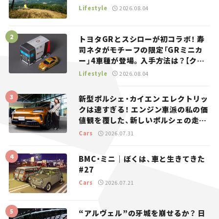
Lifestyle
2026.08.04
トヨタGRとスシローが初コラボ！ 寿
司ネタがモチーフの限定「GRミニカ
ー」4車種が登場。入手方法は？【クル
マとホビー】
Lifestyle
2026.08.04
新型ポルシェ・カイエン エレクトリッ
クは速すぎる！ エンジン車派の私の価
値観を覆した、新しいポルシェの走
り。
Cars
2026.07.31
BMC・ミニ｜ぼくは、車と生きてきた
#27
Cars
2026.07.21
“アルヴェル”の牙城を崩せるか？ 日