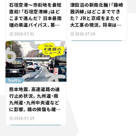
石垣空港～市街地を最短
津田沼の新南北軸！「藤崎
直結！「石垣空港線」はど
茜浜線」はどこまででき
こまで進んだ？ 日本最南
た？ JRと京成をまたぐ
端の県道バイパス、第2
大工事の現況。将来は
工区も延伸開通 【いま気
「習志野～鎌ケ谷」を最短
2026.07.31
2026.07.30
になる道路計画】
直結【いま気になる道路
計画】
Traffic
熊本地震、高速道路の通
行止め状況。九州道・南
九州道・九州中央道など
に影響。橋の損傷も確認
【道路のニュース】
2026.07.29