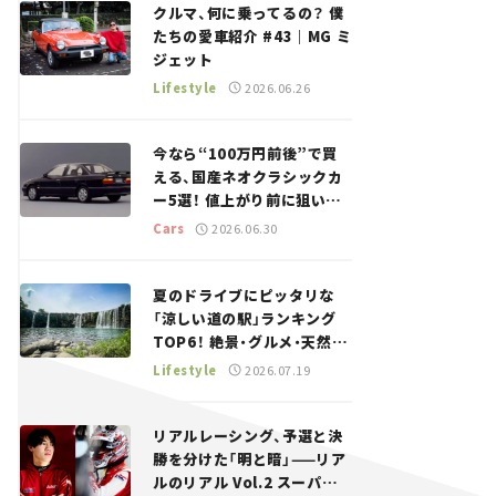
クルマ、何に乗ってるの？ 僕
たちの愛車紹介 #43｜MG ミ
ジェット
Lifestyle
2026.06.26
今なら“100万円前後”で買
える、国産ネオクラシックカ
ー5選！ 値上がり前に狙いた
い、中古車探しをお手伝い――ち
Cars
2026.06.30
ょっとイケてるマイカー選び
#02
夏のドライブにピッタリな
「涼しい道の駅」ランキング
TOP6！ 絶景・グルメ・天然ク
ーラーなど、避暑におすすめ
Lifestyle
2026.07.19
のスポットを紹介【道の駅マ
ニアの推し駅ガイド】vol.15
リアルレーシング、予選と決
勝を分けた「明と暗」——リア
ルのリアル Vol.2 スーパー