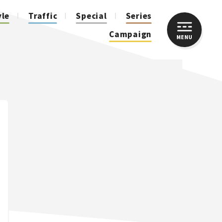
yle
Traffic
Special
Series
Campaign
MENU
CLOSE
人気のハッシュタグ
スズキ ジムニー｜Suzuki Jimny
スズキ｜Suzuki
マツダ｜Mazda
マツダ ロードスター｜Mazda Roadster