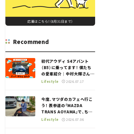
応募はこちら！（8月31日まで）
Recommend
初代アウディ S4アバント
（B5）に乗ってます！ 僕たち
の愛車紹介｜中村大輝さん
——瀬イオナと嶋田智之の
Lifestyle
2026.07.17
「クルマでざっくばらんばら
ん！」＃20
今度、マツダのカフェへ行こ
う！ 表参道の「MAZDA
TRANS AOYAMA」で、ちょ
っとひと息。——連載｜CCG
Lifestyle
2026.07.06
とクルマでどうする？＜第13
回＞