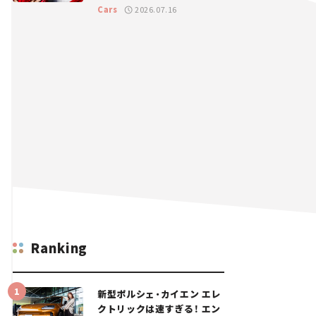
GT 2026開幕戦 岡山国際サ
Cars
2026.07.16
ーキット
Ranking
新型ポルシェ・カイエン エレ
クトリックは速すぎる！ エン