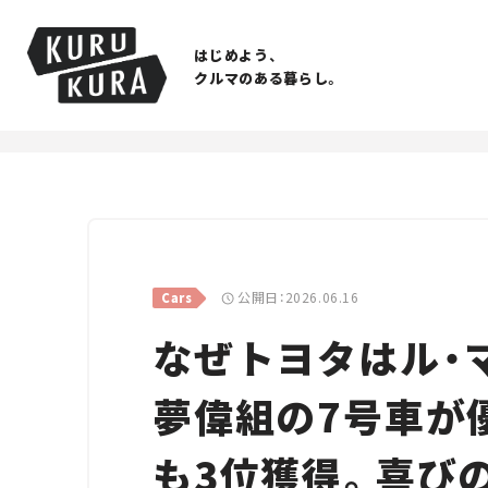
はじめよう、
クルマのある暮らし。
公開日：2026.06.16
Cars
なぜトヨタはル・
夢偉組の7号車が優
も3位獲得。喜び