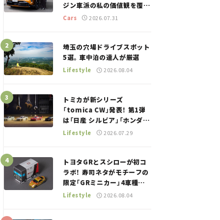
ジン車派の私の価値観を覆し
た、新しいポルシェの走り。
Cars
2026.07.31
埼玉の穴場ドライブスポット
5選。車中泊の達人が厳選
Lifestyle
2026.08.04
トミカが新シリーズ
「tomica CW」発表！ 第1弾
は「日産 シルビア」「ホンダ
NSX」が登場。世界が注目す
Lifestyle
2026.07.29
る“JDM”に焦点【クルマとホ
ビー】
トヨタGRとスシローが初コ
ラボ！ 寿司ネタがモチーフの
限定「GRミニカー」4車種が
登場。入手方法は？【クルマ
Lifestyle
2026.08.04
とホビー】