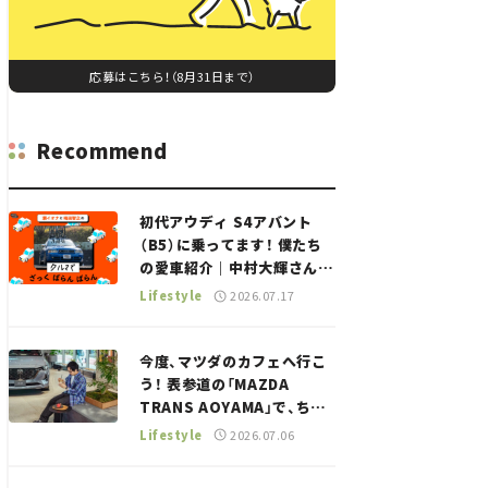
応募はこちら！（8月31日まで）
Recommend
初代アウディ S4アバント
（B5）に乗ってます！ 僕たち
の愛車紹介｜中村大輝さん
——瀬イオナと嶋田智之の
Lifestyle
2026.07.17
「クルマでざっくばらんばら
ん！」＃20
今度、マツダのカフェへ行こ
う！ 表参道の「MAZDA
TRANS AOYAMA」で、ちょ
っとひと息。——連載｜CCG
Lifestyle
2026.07.06
とクルマでどうする？＜第13
回＞