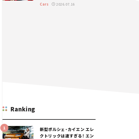
GT 2026開幕戦 岡山国際サ
Cars
2026.07.16
ーキット
Ranking
新型ポルシェ・カイエン エレ
クトリックは速すぎる！ エン