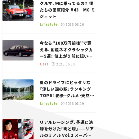
クルマ、何に乗ってるの？ 僕
たちの愛車紹介 #43｜MG ミ
ジェット
Lifestyle
2026.06.26
今なら“100万円前後”で買
える、国産ネオクラシックカ
ー5選！ 値上がり前に狙いた
い、中古車探しをお手伝い――ち
Cars
2026.06.30
ょっとイケてるマイカー選び
#02
夏のドライブにピッタリな
「涼しい道の駅」ランキング
TOP6！ 絶景・グルメ・天然ク
ーラーなど、避暑におすすめ
Lifestyle
2026.07.19
のスポットを紹介【道の駅マ
ニアの推し駅ガイド】vol.15
リアルレーシング、予選と決
勝を分けた「明と暗」——リア
ルのリアル Vol.2 スーパー