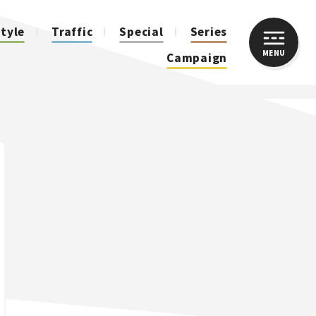
style
Traffic
Special
Series
MENU
CLOSE
Campaign
人気のハッシュタグ
スズキ ジムニー｜Suzuki Jimny
スズキ｜Suzuki
マツダ｜Mazda
マツダ ロードスター｜Mazda Roadster