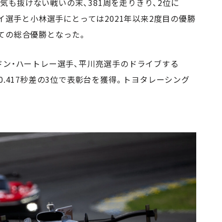
瞬の気も抜けない戦いの末、381周を走りきり、2位に
ェイ選手と小林選手にとっては2021年以来2度目の優勝
ての総合優勝となった。
ドン・ハートレー選手、平川亮選手のドライブする
位と20.417秒差の3位で表彰台を獲得。トヨタレーシング
。