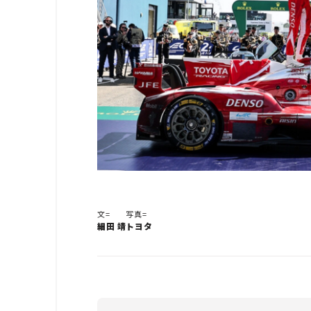
文=
写真=
細田 靖
トヨタ