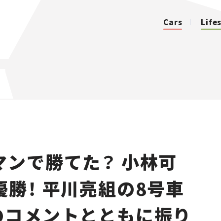
Cars
Life
カテゴリ
Cars
Lifestyle
マンで勝てた？ 小林可
Traffic
勝！ 平川亮組の8号車
Special
のコメントとともに振り
Series