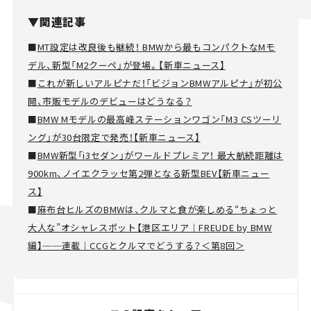
▼関連記事
■
MT設定は改良後も継続！ BMWから最もコンパクトなMモ
デル、新型「M2クーペ」が登場。【新車ニュース】
■
これが新しいアルピナだ！「ビジョンBMWアルピナ」が初公
開、市販モデルのデビューはどうなる？
■
BMW Mモデルの最高峰ステーションワゴン「M3 CSツーリ
ング」が30台限定で発売！【新車ニュース】
■
BMW新型「i3セダン」がワールドプレミア！ 最大航続距離は
900km、ノイエクラッセ第2弾となる新型BEV【新車ニュー
ス】
■
麻布台ヒルズのBMWは、クルマと食が楽しめる“ちょっと
大人な”オシャレスポット【港区エリア｜FREUDE by BMW
編】──連載｜CCGとクルマでどうする？＜第8回＞