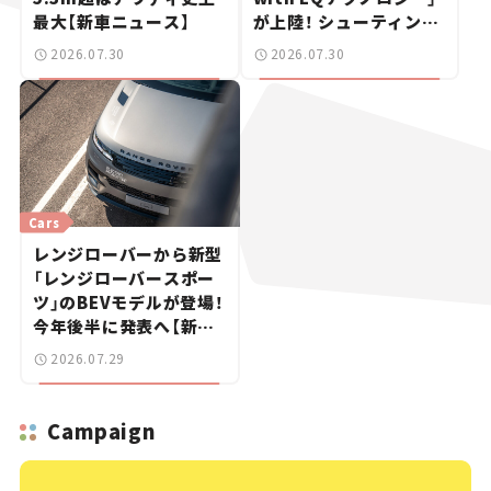
最大【新車ニュース】
が上陸！ シューティング
ブレークも発売【新車ニ
2026.07.30
2026.07.30
ュース】
Cars
レンジローバーから新型
「レンジローバースポー
ツ」のBEVモデルが登場！
今年後半に発表へ【新車
ニュース】
2026.07.29
Campaign