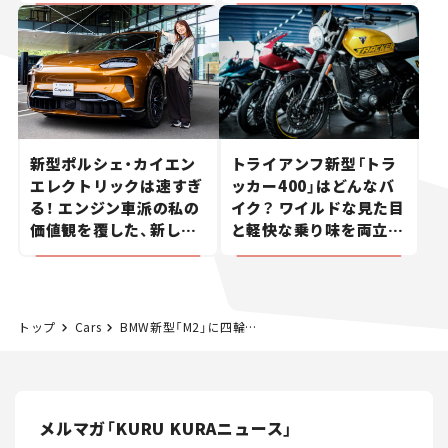
新型ポルシェ・カイエン
トライアンフ新型「トラ
エレクトリックは速すぎ
ッカー400」はどんなバ
る！ エンジン車派の私の
イク？ ワイルドな見た目
価値観を覆した、新しい
と軽快な乗り味を両立し
ポルシェの走り。
た400ccフラットトラッ
カー【試乗レビュー】
トップ
Cars
BMW新型「M2」に四輪駆動モデルが追加！ 0-100km/h加速3.4秒の「M xDrive」 が登場【新車ニュース】
メルマガ「KURU KURAニュース」