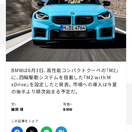
スズキ ジムニー｜Suzuki Jimny
スズキ｜Suzuki
マツダ｜Mazda
マツダ ロードスター｜Mazda Roadster
BMWは6月3日、高性能コンパクトクーペの「M2」
に、四輪駆動システムを搭載した「M2 with M
xDrive」を設定したと発表。市場への導入は今夏
の後半より順次始まる予定だ。
文=
写真=
細田 靖
BMW
この記事をシェア