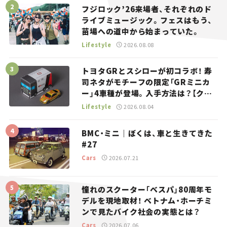
フジロック’26来場者、それぞれのド
ライブミュージック。フェスはもう、
苗場への道中から始まっていた。
Lifestyle
2026.08.08
トヨタGRとスシローが初コラボ！ 寿
司ネタがモチーフの限定「GRミニカ
ー」4車種が登場。入手方法は？【クル
マとホビー】
Lifestyle
2026.08.04
BMC・ミニ｜ぼくは、車と生きてきた
#27
Cars
2026.07.21
憧れのスクーター「ベスパ」80周年モ
デルを現地取材！ ベトナム・ホーチミ
ンで見たバイク社会の実態とは？
Cars
2026.07.06