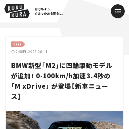
はじめよう、
クルマのある暮らし。
カテゴリ
Cars
Cars
公開日：2026.06.11
BMW新型「M2」に四輪駆動モデル
Lifestyle
が追加！ 0-100km/h加速3.4秒の
Traffic
「M xDrive」 が登場【新車ニュー
Special
ス】
Series
Campaign
人気のハッシュタグ