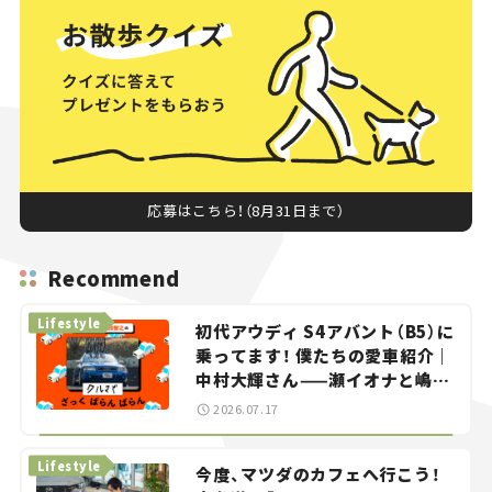
応募はこちら！（8月31日まで）
Recommend
Lifestyle
初代アウディ S4アバント（B5）に
乗ってます！ 僕たちの愛車紹介｜
中村大輝さん——瀬イオナと嶋田
智之の「クルマでざっくばらんば
2026.07.17
らん！」＃20
Lifestyle
今度、マツダのカフェへ行こう！