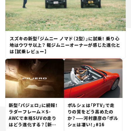
スズキの新型「ジムニー ノマド（2型）」に試乗！ 乗り心
地はウワサ以上？ 軽ジムニーオーナーが感じた進化と
は【試乗レビュー】
新型「パジェロ」に続報！
ポルシェは「PTV」で走
ラダーフレーム×S-
りの質をどう高めたの
AWCで本格SUVの走り
か？——河村康彦の「ポル
はどう進化する？【新車
シェは凄い！」#16
ニュース】