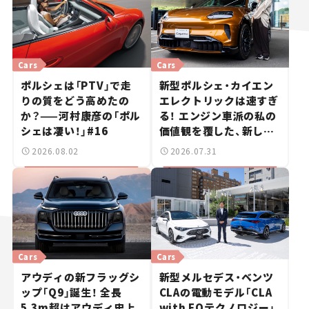
Cars
Cars
ポルシェは「PTV」で走
新型ポルシェ・カイエン
りの質をどう高めたの
エレクトリックは速すぎ
か？——河村康彦の「ポル
る！ エンジン車派の私の
シェは凄い！」#16
価値観を覆した、新しい
ポルシェの走り。
2026.08.02
2026.07.31
Cars
Cars
アウディの新フラッグシ
新型メルセデス・ベンツ
ップ「Q9」誕生！ 全長
CLAの電動モデル「CLA
5.3m超はアウディ史上
with EQテクノロジー」