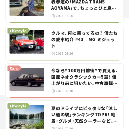
表参道の「MAZDA TRANS
AOYAMA」で、ちょっとひと息。
——連載｜CCGとクルマでどうす
2026.07.06
る？＜第13回＞
Lifestyle
クルマ、何に乗ってるの？ 僕たち
の愛車紹介 #43｜MG ミジェッ
ト
2026.06.26
Cars
今なら“100万円前後”で買える、
国産ネオクラシックカー5選！ 値
上がり前に狙いたい、中古車探し
をお手伝い――ちょっとイケてるマ
2026.06.30
イカー選び #02
Lifestyle
夏のドライブにピッタリな「涼し
い道の駅」ランキングTOP6！ 絶
景・グルメ・天然クーラーなど、避
暑におすすめのスポットを紹介
2026.07.19