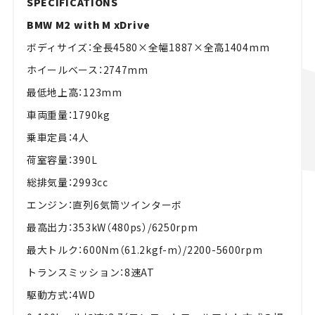
SPECIFICATIONS
BMW M2 with M xDrive
ボディサイズ：全長4580×全幅1887×全高1404mm
ホイールベース：2747mm
最低地上高：123mm
車両重量：1790kg
乗車定員：4人
荷室容量：390L
総排気量：2993cc
エンジン：直列6気筒ツインターボ
最高出力：353kW（480ps）/6250rpm
最大トルク：600Nm（61.2kgf-m）/2200-5600rpm
トランスミッション：8速AT
駆動方式：4WD