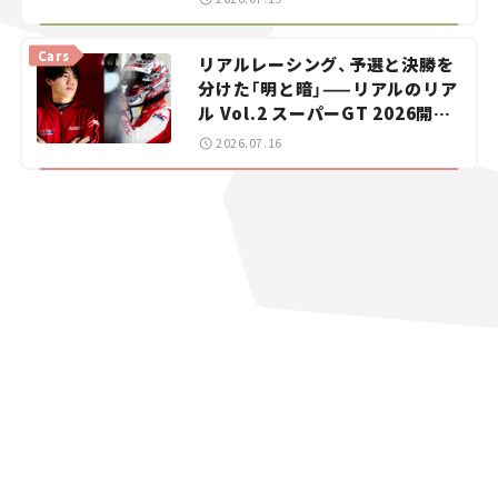
【道の駅マニアの推し駅ガイド】
vol.15
Cars
リアルレーシング、予選と決勝を
分けた「明と暗」——リアルのリア
ル Vol.2 スーパーGT 2026開幕
戦 岡山国際サーキット
2026.07.16