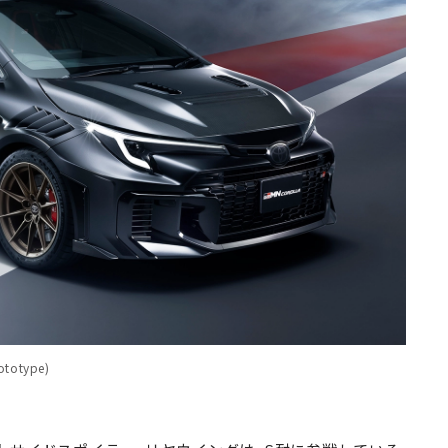
otype)