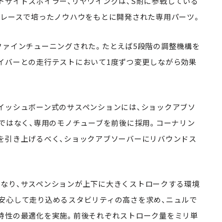
トサイドスポイラー、リヤウイングは、S耐に参戦している
、レースで培ったノウハウをもとに開発された専用パーツ。
ファインチューニングされた。たとえば5段階の調整機構を
イバーとの走行テストにおいて1度ずつ変更しながら効果
。
イッシュボーン式のサスペンションには、ショックアブソ
ブではなく、専用のモノチューブを前後に採用。コーナリン
を引き上げるべく、ショックアブソーバーにリバウンドス
なり、サスペンションが上下に大きくストロークする環境
安心して走り込めるスタビリティの高さを求め、ニュルで
特性の最適化を実施。前後それぞれストローク量をミリ単