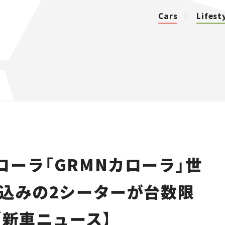
Cars
Lifest
カテゴリ
Cars
Lifestyle
ローラ「GRMNカローラ」世
Traffic
仕込みの2シーターが台数限
Special
【新車ニュース】
Series