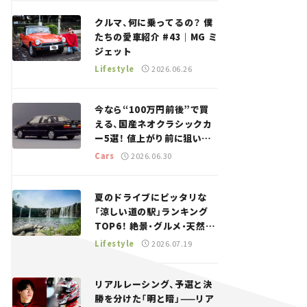
回＞
クルマ、何に乗ってるの？ 僕
たちの愛車紹介 #43｜MG ミ
ジェット
Lifestyle
2026.06.26
今なら“100万円前後”で買
える、国産ネオクラシックカ
ー5選！ 値上がり前に狙いた
い、中古車探しをお手伝い――ち
Cars
2026.06.30
ょっとイケてるマイカー選び
#02
夏のドライブにピッタリな
「涼しい道の駅」ランキング
TOP6！ 絶景・グルメ・天然ク
ーラーなど、避暑におすすめ
Lifestyle
2026.07.19
のスポットを紹介【道の駅マ
ニアの推し駅ガイド】vol.15
リアルレーシング、予選と決
勝を分けた「明と暗」——リア