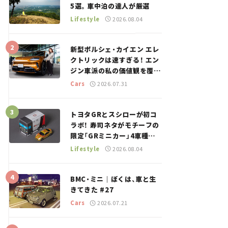
5選。車中泊の達人が厳選
Lifestyle
2026.08.04
新型ポルシェ・カイエン エレ
クトリックは速すぎる！ エン
ジン車派の私の価値観を覆し
た、新しいポルシェの走り。
Cars
2026.07.31
トヨタGRとスシローが初コ
ラボ！ 寿司ネタがモチーフの
限定「GRミニカー」4車種が
登場。入手方法は？【クルマ
Lifestyle
2026.08.04
とホビー】
BMC・ミニ｜ぼくは、車と生
きてきた #27
Cars
2026.07.21