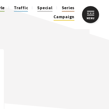
yle
Traffic
Special
Series
Campaign
MENU
CLOSE
人気のハッシュタグ
スズキ ジムニー｜Suzuki Jimny
スズキ｜Suzuki
マツダ｜Mazda
マツダ ロードスター｜Mazda Roadster