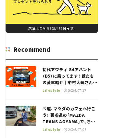
応募はこちら！（8月31日まで）
Recommend
初代アウディ S4アバント
（B5）に乗ってます！ 僕たち
の愛車紹介｜中村大輝さん
——瀬イオナと嶋田智之の
Lifestyle
2026.07.17
「クルマでざっくばらんばら
ん！」＃20
今度、マツダのカフェへ行こ
う！ 表参道の「MAZDA
TRANS AOYAMA」で、ちょ
っとひと息。——連載｜CCG
Lifestyle
2026.07.06
とクルマでどうする？＜第13