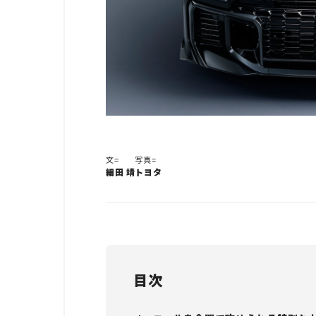
文=
写真=
細田 靖
トヨタ
目次