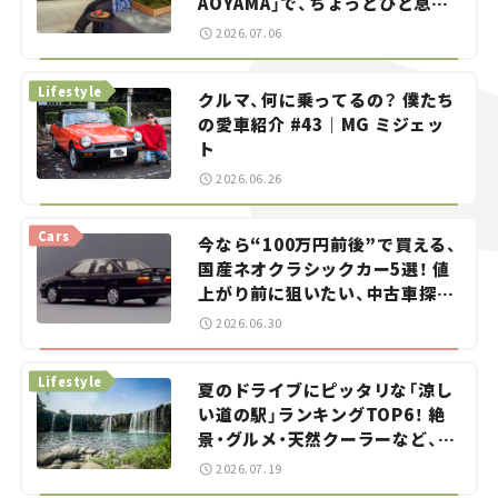
AOYAMA」で、ちょっとひと息。
——連載｜CCGとクルマでどうす
2026.07.06
る？＜第13回＞
Lifestyle
クルマ、何に乗ってるの？ 僕たち
の愛車紹介 #43｜MG ミジェッ
ト
2026.06.26
Cars
今なら“100万円前後”で買える、
国産ネオクラシックカー5選！ 値
上がり前に狙いたい、中古車探し
をお手伝い――ちょっとイケてるマ
2026.06.30
イカー選び #02
Lifestyle
夏のドライブにピッタリな「涼し
い道の駅」ランキングTOP6！ 絶
景・グルメ・天然クーラーなど、避
暑におすすめのスポットを紹介
2026.07.19
【道の駅マニアの推し駅ガイド】