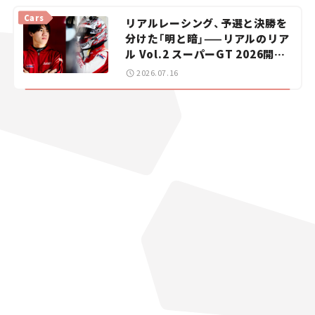
vol.15
Cars
リアルレーシング、予選と決勝を
分けた「明と暗」——リアルのリア
ル Vol.2 スーパーGT 2026開幕
戦 岡山国際サーキット
2026.07.16