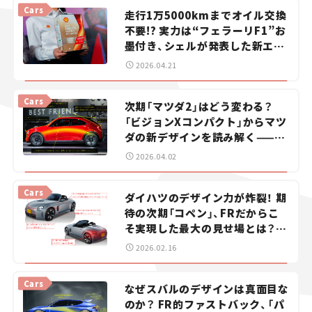
Cars
走行1万5000kmまでオイル交換
スズキ ジムニー｜Suzuki Jimny
スズキ｜Suzuki
不要!? 実力は“フェラーリF1”お
マツダ｜Mazda
マツダ ロードスター｜Mazda Roadster
墨付き、シェルが発表した新エン
ジンオイルが、僕らのカーライフ
2026.04.21
を豊かにする
Cars
次期「マツダ2」はどう変わる？
「ビジョンXコンパクト」からマツ
ダの新デザインを読み解く——渕
野健太郎の「カーデザイン解説ラ
2026.04.02
ボ」#4
Cars
ダイハツのデザイン力が炸裂！ 期
待の次期「コペン」、FRだからこ
そ実現した最大の見せ場とは？
——渕野健太郎の「カーデザイン
2026.02.16
解説ラボ」#3
Cars
なぜスバルのデザインは真面目な
のか？ FR的ファストバック、「パ