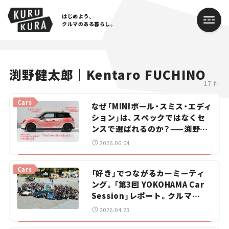
はじめよう、
クルマのある暮らし。
カテゴリ
渕野健太郎｜Kentaro FUCHINO
17 件
Cars
Cars
なぜ「MINIポール・スミス・エディ
Lifestyle
ション」は、スペックではなくセ
ンスで選ばれるのか？——渕野健
Traffic
太郎の「カーデザイン解説ラボ」
2026.06.04
#5
Special
Cars
「好き」でつながるカーミーティ
ング。「第3回 YOKOHAMA Car
Series
Session」レポート。クルマ
は“自己表現”へ
Campaign
2026.04.23
人気のハッシュタグ