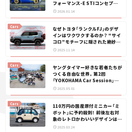
フォーマンス-E STIコンセプト」
に採用された異例づくしのデザイ
2026.01.14
ンに注目——渕野健太郎の「カー
デザイン解説ラボ」#2
Cars
なぜトヨタ「ランクルFJ」のデザ
インはワクワクするのか？ “サイ
コロ”モチーフに隠された絶妙バ
ランスを読み解く——渕野健太郎
2025.11.14
の「カーデザイン解説ラボ」#1
Cars
ヤングタイマー好きな若者たちが
つくる自由な世界。第2回
「YOKOHAMA Car Session」に
はクルマ愛が溢れていた！
2025.05.01
Cars
110万円の国産原付ミニカー「ミ
ボット」に予約殺到！ 前後左右対
象のレトロかわいいデザインはな
ぜ生まれた？【試乗レビュー】
2025.03.24