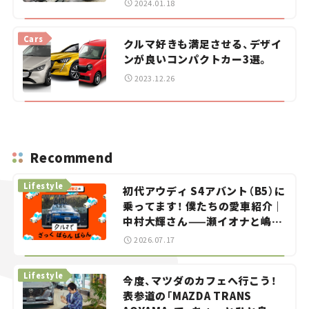
2024.01.18
Cars
クルマ好きも満足させる、デザイ
ンが良いコンパクトカー3選。
2023.12.26
Recommend
Lifestyle
初代アウディ S4アバント（B5）に
乗ってます！ 僕たちの愛車紹介｜
中村大輝さん——瀬イオナと嶋田
智之の「クルマでざっくばらんば
2026.07.17
らん！」＃20
Lifestyle
今度、マツダのカフェへ行こう！
表参道の「MAZDA TRANS