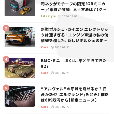
司ネタがモチーフの限定「GRミニカ
ー」4車種が登場。入手方法は？【クル
マとホビー】
Lifestyle
2026.08.04
新型ポルシェ・カイエン エレクトリッ
クは速すぎる！ エンジン車派の私の価
値観を覆した、新しいポルシェの走
り。
Cars
2026.07.31
BMC・ミニ｜ぼくは、車と生きてきた
#27
Cars
2026.07.21
“アルヴェル”の牙城を崩せるか？ 日
産が新型「エルグランド」を発売！ 価格
は689万円から【新車ニュース】
Cars
2026.07.22