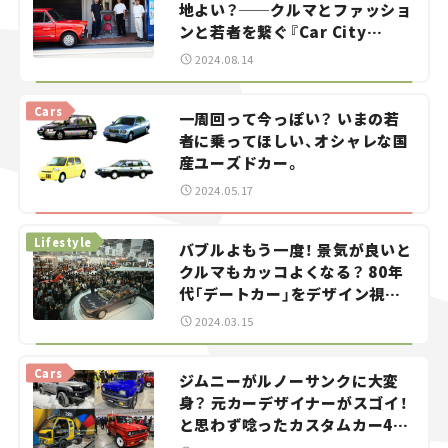
地よい？──クルマとファッショ
ンと若者を繋ぐ『Car City
Guide（CCG）』で愛車探し。
2024.08.14
Cars
一周回って今っぽい？ いまの若
者に乗ってほしい、オシャレな国
産ユーズドカー。
2024.05.17
Lifestyle
バブルよもう一度！ 景気が良いと
クルマもカッコよくなる？ 80年
代「デートカー」をデザイン視点
で紐解く。
2024.03.15
Cars
ジムニーがルノーサンクに大変
身？ 元カーデザイナーがスゴイ！
と思わず唸ったカスタムカー4選
【東京オートサロン2024】