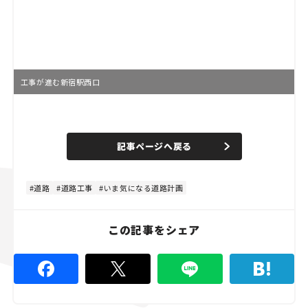
工事が進む新宿駅西口
L
o
/
U
a
n
d
記事ページへ戻る
m
e
u
d
t
:
e
4
8
道路
道路工事
いま気になる道路計画
.
8
9
%
この記事をシェア