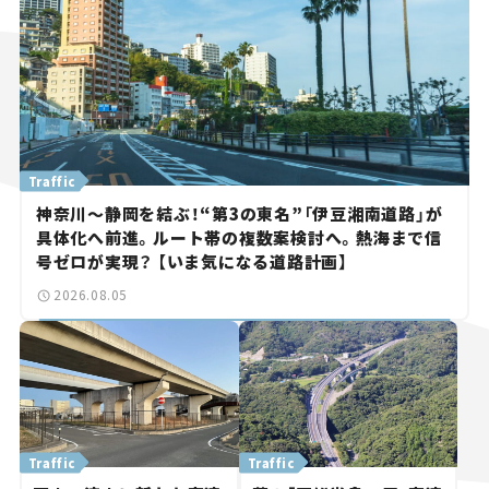
Traffic
神奈川～静岡を結ぶ！“第3の東名”「伊豆湘南道路」が
具体化へ前進。ルート帯の複数案検討へ。熱海まで信
号ゼロが実現？ 【いま気になる道路計画】
2026.08.05
Traffic
Traffic