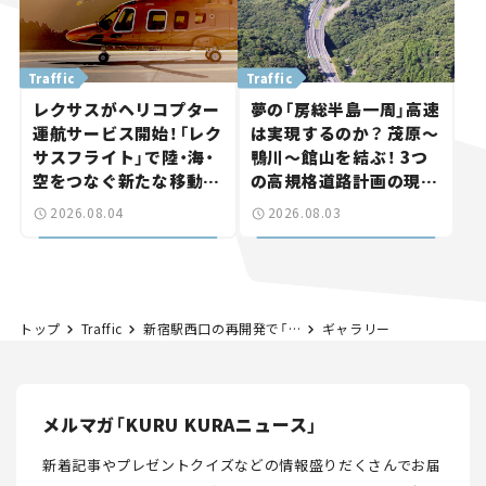
Traffic
Traffic
レクサスがヘリコプター
夢の「房総半島一周」高速
運航サービス開始！「レク
は実現するのか？ 茂原～
サスフライト」で陸・海・
鴨川～館山を結ぶ！ 3つ
空をつなぐ新たな移動体
の高規格道路計画の現
験とは
状。「館山鴨川道路」で検
2026.08.04
2026.08.03
討進む【いま気になる道
路計画】
トップ
Traffic
新宿駅西口の再開発で「駅前道路」が大変化！ 歴史的な「動線変更」はどうなった？ 将来はどんな形になるの【いま気になる道路計画】
ギャラリー
メルマガ「KURU KURAニュース」
新着記事やプレゼントクイズなどの情報盛りだくさんでお届