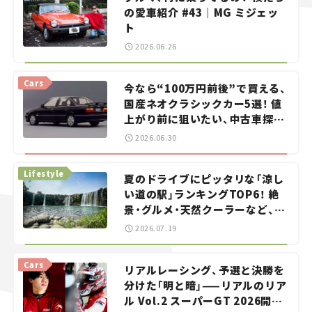
の愛車紹介 #43｜MG ミジェッ
ト
2026.06.26
Cars
今なら“100万円前後”で買える、
国産ネオクラシックカー5選！ 値
上がり前に狙いたい、中古車探し
をお手伝い――ちょっとイケてるマ
2026.06.30
イカー選び #02
Lifestyle
夏のドライブにピッタリな「涼し
い道の駅」ランキングTOP6！ 絶
景・グルメ・天然クーラーなど、避
暑におすすめのスポットを紹介
2026.07.19
【道の駅マニアの推し駅ガイド】
vol.15
Cars
リアルレーシング、予選と決勝を
分けた「明と暗」——リアルのリア
ル Vol.2 スーパーGT 2026開幕