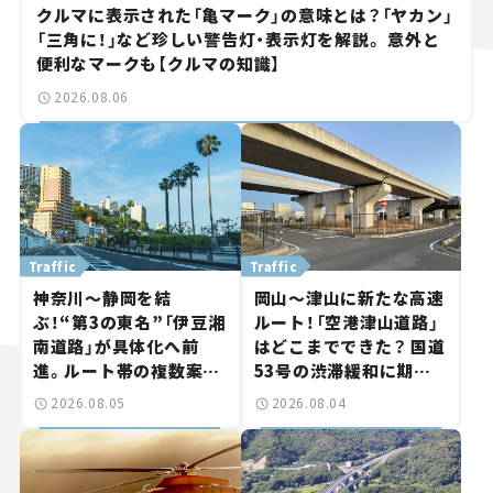
クルマに表示された「亀マーク」の意味とは？「ヤカン」
「三角に！」など珍しい警告灯・表示灯を解説。 意外と
便利なマークも【クルマの知識】
2026.08.06
Traffic
Traffic
神奈川～静岡を結
岡山～津山に新たな高速
ぶ！“第3の東名”「伊豆湘
ルート！「空港津山道路」
南道路」が具体化へ前
はどこまでできた？ 国道
進。ルート帯の複数案検
53号の渋滞緩和に期待。
討へ。熱海まで信号ゼロ
岡山市側でも動きが【い
2026.08.05
2026.08.04
が実現？ 【いま気になる
ま気になる道路計画】
道路計画】