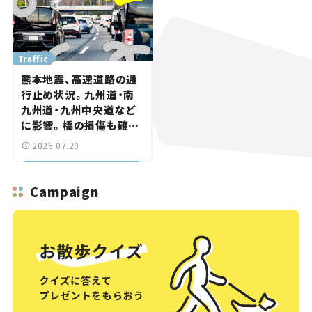
Traffic
熊本地震、高速道路の通
行止め状況。九州道・南
九州道・九州中央道など
に影響。橋の損傷も確認
【道路のニュース】
2026.07.29
Campaign