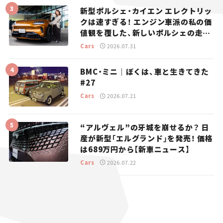
新型ポルシェ・カイエン エレクトリッ
クは速すぎる！ エンジン車派の私の価
値観を覆した、新しいポルシェの走
り。
Cars
2026.07.31
BMC・ミニ｜ぼくは、車と生きてきた
#27
Cars
2026.07.21
“アルヴェル”の牙城を崩せるか？ 日
産が新型「エルグランド」を発売！ 価格
は689万円から【新車ニュース】
Cars
2026.07.22