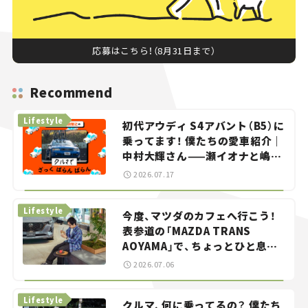
応募はこちら！（8月31日まで）
Recommend
Lifestyle
初代アウディ S4アバント（B5）に
乗ってます！ 僕たちの愛車紹介｜
中村大輝さん——瀬イオナと嶋田
智之の「クルマでざっくばらんば
2026.07.17
らん！」＃20
Lifestyle
今度、マツダのカフェへ行こう！
表参道の「MAZDA TRANS
AOYAMA」で、ちょっとひと息。
——連載｜CCGとクルマでどうす
2026.07.06
る？＜第13回＞
Lifestyle
クルマ、何に乗ってるの？ 僕たち