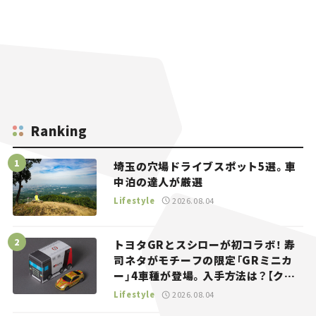
Ranking
埼玉の穴場ドライブスポット5選。車
中泊の達人が厳選
Lifestyle
2026.08.04
トヨタGRとスシローが初コラボ！ 寿
司ネタがモチーフの限定「GRミニカ
ー」4車種が登場。入手方法は？【クル
マとホビー】
Lifestyle
2026.08.04