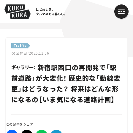
はじめよう、
クルマのある暮らし。
カテゴリ
Traffic
Cars
公開日：2025.11.06
新宿駅西口の再開発で「駅
Lifestyle
ギャラリー：
前道路」が大変化！ 歴史的な「動線変
Traffic
更」はどうなった？ 将来はどんな形
Special
になるの【いま気になる道路計画】
Series
Campaign
この記事をシェア
人気のハッシュタグ