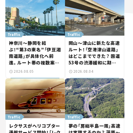
Traffic
Traffic
神奈川～静岡を結
岡山～津山に新たな高速
ぶ！“第3の東名”「伊豆湘
ルート！「空港津山道路」
南道路」が具体化へ前
はどこまでできた？ 国道
進。ルート帯の複数案検
53号の渋滞緩和に期待。
討へ。熱海まで信号ゼロ
岡山市側でも動きが【い
2026.08.05
2026.08.04
が実現？ 【いま気になる
ま気になる道路計画】
道路計画】
Traffic
Traffic
レクサスがヘリコプター
夢の「房総半島一周」高速
運航サービス開始！「レク
は実現するのか？ 茂原～