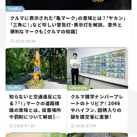
Traffic
クルマに表示された「亀マーク」の意味とは？「ヤカン」
「三角に！」など珍しい警告灯・表示灯を解説。 意外と
便利なマークも【クルマの知識】
2026.08.06
Traffic
Lifestyle
知らないと交通違反にな
クルマ雑学ナンバープレ
る？「！」マークの道路標
ートのトリビア！ 2046
識の意味とは。設置場所
やハイフン、図柄入りの
や罰則について解説【ク
謎を国交省に直撃！
ルマの知識】
2026.07.29
2026.07.06