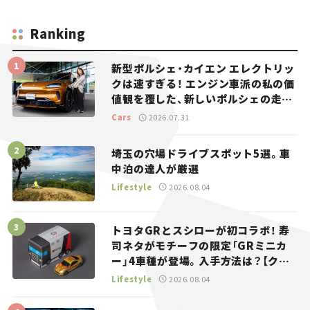
Ranking
新型ポルシェ・カイエン エレクトリッ
クは速すぎる！ エンジン車派の私の価
値観を覆した、新しいポルシェの走
り。
Cars
2026.07.31
埼玉の穴場ドライブスポット5選。車
中泊の達人が厳選
Lifestyle
2026.08.04
トヨタGRとスシローが初コラボ！ 寿
司ネタがモチーフの限定「GRミニカ
ー」4車種が登場。入手方法は？【クル
マとホビー】
Lifestyle
2026.08.04