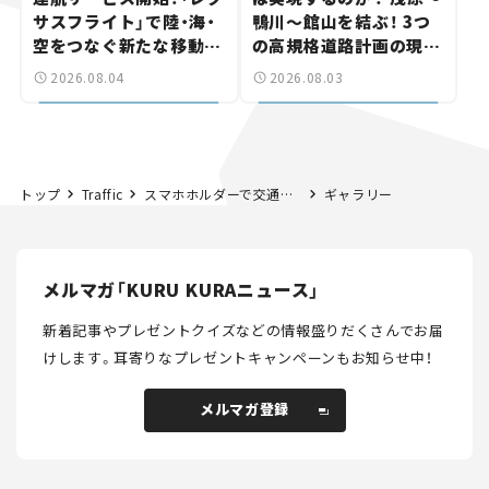
サスフライト」で陸・海・
鴨川～館山を結ぶ！ 3つ
空をつなぐ新たな移動体
の高規格道路計画の現
験とは
状。「館山鴨川道路」で検
2026.08.04
2026.08.03
討進む【いま気になる道
路計画】
トップ
Traffic
スマホホルダーで交通違反！ NGな取り付け場所って知ってる？ ルールとおすすめの場所を解説。
ギャラリー
メルマガ「KURU KURAニュース」
新着記事やプレゼントクイズなどの情報盛りだくさんでお届
けします。
耳寄りなプレゼントキャンペーンもお知らせ中！
メルマガ登録