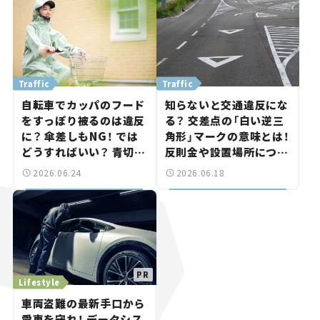
Traffic
Traffic
自転車でカッパのフード
知らないと交通違反にな
をすっぽり被るのは違反
る？ 交差点の「白い逆三
に？ 傘差しもNG！ では
角形」マークの意味とは！
どうすればいい？ 青切符
反則金や設置場所につい
の対象や反則金を解説
て解説【クルマの知識】
2026.06.24
2026.06.18
【クルマの知識】
Lifestyle
車両盗難の最新手口から
愛車を守れ！ データシス