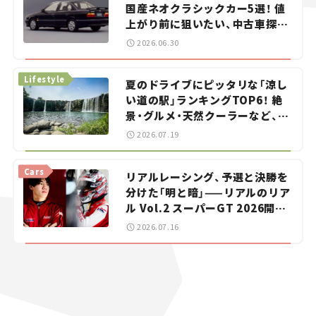
国産ネオクラシックカー5選！ 値
上がり前に狙いたい、中古車探し
をお手伝い――ちょっとイケてるマ
2026.06.30
イカー選び #02
Lifestyle
夏のドライブにピッタリな「涼し
い道の駅」ランキングTOP6！ 絶
景・グルメ・天然クーラーなど、避
暑におすすめのスポットを紹介
2026.07.19
【道の駅マニアの推し駅ガイド】
vol.15
Cars
リアルレーシング、予選と決勝を
分けた「明と暗」——リアルのリア
ル Vol.2 スーパーGT 2026開幕
戦 岡山国際サーキット
2026.07.16