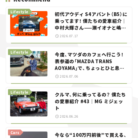
Lifestyle
初代アウディ S4アバント（B5）に
乗ってます！ 僕たちの愛車紹介｜
中村大輝さん——瀬イオナと嶋田
智之の「クルマでざっくばらんば
2026.07.17
らん！」＃20
Lifestyle
今度、マツダのカフェへ行こう！
表参道の「MAZDA TRANS
AOYAMA」で、ちょっとひと息。
——連載｜CCGとクルマでどうす
2026.07.06
る？＜第13回＞
Lifestyle
クルマ、何に乗ってるの？ 僕たち
の愛車紹介 #43｜MG ミジェッ
ト
2026.06.26
Cars
今なら“100万円前後”で買える、