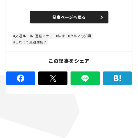
L
o
/
U
a
n
d
記事ページへ戻る
m
e
u
d
t
:
e
4
8
交通ルール・運転マナー
法律
クルマの知識
.
これって交通違反？
8
9
%
この記事をシェア