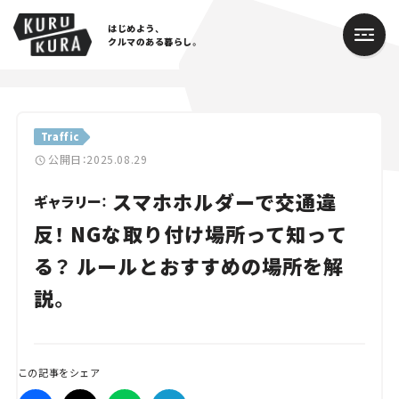
はじめよう、
クルマのある暮らし。
カテゴリ
Traffic
Cars
公開日：2025.08.29
スマホホルダーで交通違
Lifestyle
ギャラリー：
反！ NGな取り付け場所って知って
Traffic
る？ ルールとおすすめの場所を解
Special
説。
Series
Campaign
この記事をシェア
人気のハッシュタグ