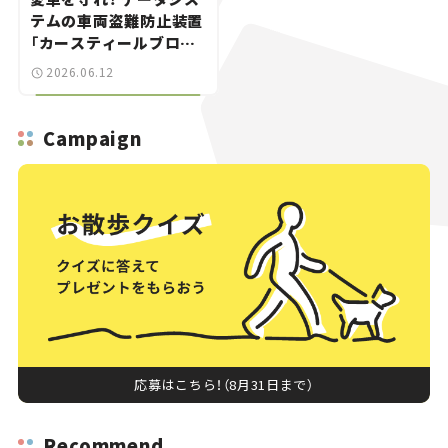
テムの車両盗難防止装置
「カースティールブロッ
カーSOS820」は“ゲー
2026.06.12
ムボーイ”にも対応する
スゴイやつ。
Campaign
応募はこちら！（8月31日まで）
Recommend