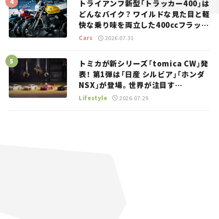
トライアンフ新型「トラッカー400」は
どんなバイク？ ワイルドな見た目と軽
快な乗り味を両立した400ccフラット
トラッカー【試乗レビュー】
Cars
2026.07.31
トミカが新シリーズ「tomica CW」発
表！ 第1弾は「日産 シルビア」「ホンダ
NSX」が登場。世界が注目す
る“JDM”に焦点【クルマとホビー】
Lifestyle
2026.07.29