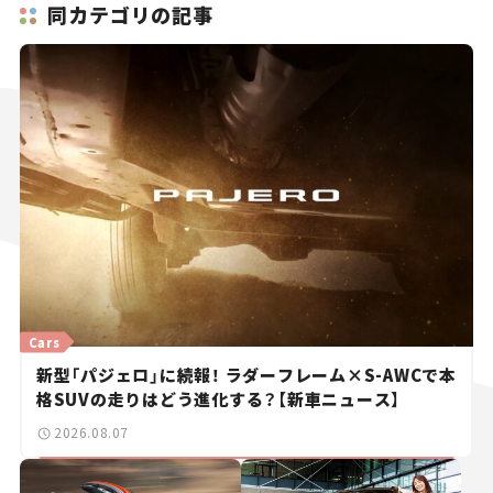
同カテゴリの記事
Cars
新型「パジェロ」に続報！ ラダーフレーム×S-AWCで本
格SUVの走りはどう進化する？【新車ニュース】
2026.08.07