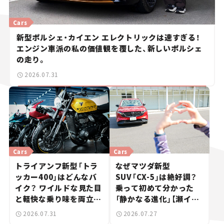
Cars
新型ポルシェ・カイエン エレクトリックは速すぎる！
エンジン車派の私の価値観を覆した、新しいポルシェ
の走り。
2026.07.31
Cars
Cars
トライアンフ新型「トラ
なぜマツダ新型
ッカー400」はどんなバ
SUV「CX-5」は絶好調？
イク？ ワイルドな見た目
乗って初めて分かった
と軽快な乗り味を両立し
「静かなる進化」【瀬イオ
た400ccフラットトラッ
ナの試乗レビュー】
2026.07.31
2026.07.27
カー【試乗レビュー】