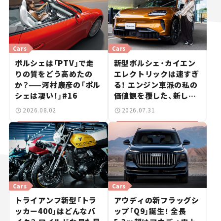
Cars
Cars
ポルシェは「PTV」で走
新型ポルシェ・カイエン
りの質をどう高めたの
エレクトリックは速すぎ
か？——河村康彦の「ポル
る！ エンジン車派の私の
シェは凄い！」#16
価値観を覆した、新しい
ポルシェの走り。
2026.08.02
2026.07.31
Cars
Cars
トライアンフ新型「トラ
アウディの新フラッグシ
ッカー400」はどんなバ
ップ「Q9」誕生！ 全長