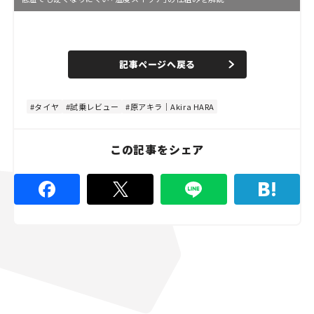
L
o
/
U
a
n
d
記事ページへ戻る
m
e
u
d
t
:
e
4
8
タイヤ
試乗レビュー
原アキラ｜Akira HARA
.
8
9
%
この記事をシェア