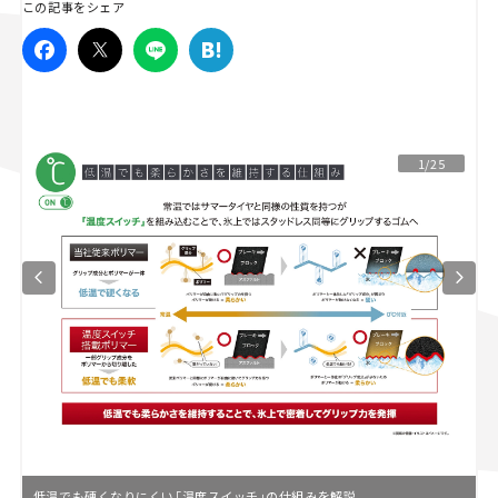
この記事をシェア
スズキ ジムニー｜Suzuki Jimny
スズキ｜Suzuki
マツダ｜Mazda
マツダ ロードスター｜Mazda Roadster
1/25
低温でも硬くなりにくい「温度スイッチ」の仕組みを解説