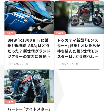
Cars
Cars
BMW「R1300 RT」に試
ドゥカティ新型「モンス
乗！ 新機能「ASA」はどう
ター+」試乗！ オレたちが
だった？ 新世代グランド
待ち望んだ第5世代モン
ツアラーの実力に感動
スターは、どう進化した
【試乗レビュー】
のか？【試乗レビュー】
2026.07.26
2026.07.10
Cars
ハーレー「ナイトスター」