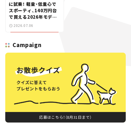
に試乗！ 軽量・低重心で
スポーティ、140万円台
で買える2026年モデル
が魅力的過ぎた【試乗レ
2026.07.06
ビュー】
Campaign
応募はこちら！（8月31日まで）