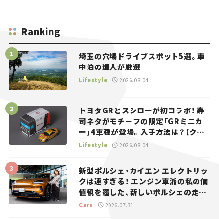
Ranking
埼玉の穴場ドライブスポット5選。車
中泊の達人が厳選
Lifestyle
2026.08.04
トヨタGRとスシローが初コラボ！ 寿
司ネタがモチーフの限定「GRミニカ
ー」4車種が登場。入手方法は？【クル
マとホビー】
Lifestyle
2026.08.04
新型ポルシェ・カイエン エレクトリッ
クは速すぎる！ エンジン車派の私の価
値観を覆した、新しいポルシェの走
り。
Cars
2026.07.31