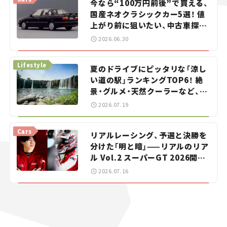
今なら“100万円前後”で買える、
国産ネオクラシックカー5選！ 値
上がり前に狙いたい、中古車探し
をお手伝い――ちょっとイケてるマ
2026.06.30
イカー選び #02
Lifestyle
夏のドライブにピッタリな「涼し
い道の駅」ランキングTOP6！ 絶
景・グルメ・天然クーラーなど、避
暑におすすめのスポットを紹介
2026.07.19
【道の駅マニアの推し駅ガイド】
vol.15
Cars
リアルレーシング、予選と決勝を
分けた「明と暗」——リアルのリア
ル Vol.2 スーパーGT 2026開幕
戦 岡山国際サーキット
2026.07.16