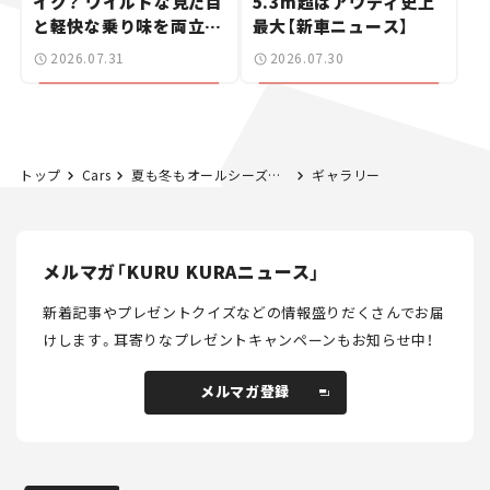
イク？ ワイルドな見た目
5.3m超はアウディ史上
と軽快な乗り味を両立し
最大【新車ニュース】
た400ccフラットトラッ
2026.07.31
2026.07.30
カー【試乗レビュー】
トップ
Cars
夏も冬もオールシーズンタイヤ1本で本当に大丈夫？ ダンロップ話題の新商品「シンクロウェザー」に未来を感じた！【試乗レビュー】
ギャラリー
メルマガ「KURU KURAニュース」
新着記事やプレゼントクイズなどの情報盛りだくさんでお届
けします。
耳寄りなプレゼントキャンペーンもお知らせ中！
メルマガ登録