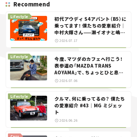
Recommend
Lifestyle
初代アウディ S4アバント（B5）に
乗ってます！ 僕たちの愛車紹介｜
中村大輝さん——瀬イオナと嶋田
智之の「クルマでざっくばらんば
2026.07.17
らん！」＃20
Lifestyle
今度、マツダのカフェへ行こう！
表参道の「MAZDA TRANS
AOYAMA」で、ちょっとひと息。
——連載｜CCGとクルマでどうす
2026.07.06
る？＜第13回＞
Lifestyle
クルマ、何に乗ってるの？ 僕たち
の愛車紹介 #43｜MG ミジェッ
ト
2026.06.26
Cars