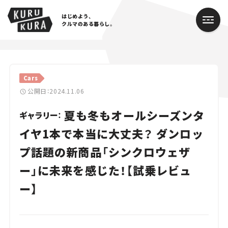
はじめよう、
クルマのある暮らし。
カテゴリ
Cars
Cars
公開日：2024.11.06
夏も冬もオールシーズンタ
Lifestyle
ギャラリー：
イヤ1本で本当に大丈夫？ ダンロッ
Traffic
プ話題の新商品「シンクロウェザ
Special
ー」に未来を感じた！【試乗レビュ
Series
ー】
Campaign
人気のハッシュタグ