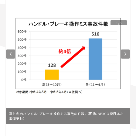
スズキ ジムニー｜Suzuki Jimny
スズキ｜Suzuki
マツダ｜Mazda
マツダ ロードスター｜Mazda Roadster
1/5
夏と冬のハンドル・ブレーキ操作ミス事故の件数。（画像：NEXCO東日本北
海道支社）
L
o