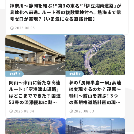
神奈川～静岡を結ぶ！“第3の東名”「伊豆湘南道路」が
具体化へ前進。ルート帯の複数案検討へ。熱海まで信
号ゼロが実現？ 【いま気になる道路計画】
2026.08.05
Traffic
Traffic
岡山～津山に新たな高速
夢の「房総半島一周」高速
ルート！「空港津山道路」
は実現するのか？ 茂原～
はどこまでできた？ 国道
鴨川～館山を結ぶ！ 3つ
53号の渋滞緩和に期待。
の高規格道路計画の現
岡山市側でも動きが【い
状。「館山鴨川道路」で検
2026.08.04
2026.08.03
ま気になる道路計画】
討進む【いま気になる道
路計画】