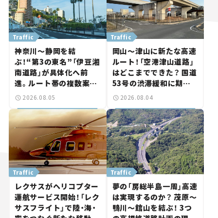
Traffic
Traffic
神奈川～静岡を結
岡山～津山に新たな高速
ぶ！“第3の東名”「伊豆湘
ルート！「空港津山道路」
南道路」が具体化へ前
はどこまでできた？ 国道
進。ルート帯の複数案検
53号の渋滞緩和に期待。
討へ。熱海まで信号ゼロ
岡山市側でも動きが【い
2026.08.05
2026.08.04
が実現？ 【いま気になる
ま気になる道路計画】
道路計画】
Traffic
Traffic
レクサスがヘリコプター
夢の「房総半島一周」高速
運航サービス開始！「レク
は実現するのか？ 茂原～
サスフライト」で陸・海・
鴨川～館山を結ぶ！ 3つ