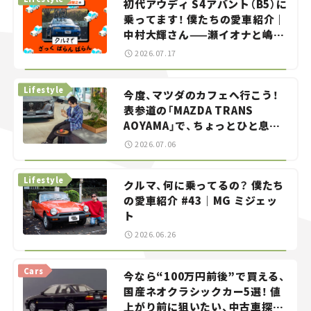
初代アウディ S4アバント（B5）に
乗ってます！ 僕たちの愛車紹介｜
中村大輝さん——瀬イオナと嶋田
智之の「クルマでざっくばらんば
2026.07.17
らん！」＃20
Lifestyle
今度、マツダのカフェへ行こう！
表参道の「MAZDA TRANS
AOYAMA」で、ちょっとひと息。
——連載｜CCGとクルマでどうす
2026.07.06
る？＜第13回＞
Lifestyle
クルマ、何に乗ってるの？ 僕たち
の愛車紹介 #43｜MG ミジェッ
ト
2026.06.26
Cars
今なら“100万円前後”で買える、
国産ネオクラシックカー5選！ 値
上がり前に狙いたい、中古車探し