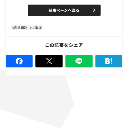
/
U
a
n
d
記事ページへ戻る
m
e
u
d
t
:
e
4
8
高速道路
北海道
.
8
9
%
この記事をシェア