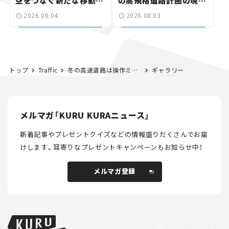
空をつなぐ新たな移動体
の高規格道路計画の現
験とは
状。「館山鴨川道路」で検
2026.08.04
2026.08.03
討進む【いま気になる道
路計画】
トップ
Traffic
冬の高速道路は操作ミスによる事故が4倍に。早めの冬装備と慎重な運転を！
ギャラリー
メルマガ「KURU KURAニュース」
新着記事やプレゼントクイズなどの情報盛りだくさんでお届
けします。
耳寄りなプレゼントキャンペーンもお知らせ中！
メルマガ登録