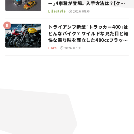
ー」4車種が登場。入手方法は？【クル
マとホビー】
Lifestyle
2026.08.04
トライアンフ新型「トラッカー400」は
どんなバイク？ ワイルドな見た目と軽
快な乗り味を両立した400ccフラット
トラッカー【試乗レビュー】
Cars
2026.07.31