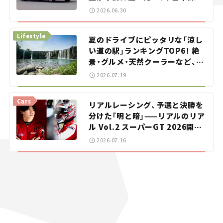
をお手伝い――ちょっとイケてるマ
2026.06.30
イカー選び #02
Lifestyle
夏のドライブにピッタリな「涼し
い道の駅」ランキングTOP6！ 絶
景・グルメ・天然クーラーなど、避
暑におすすめのスポットを紹介
2026.07.19
【道の駅マニアの推し駅ガイド】
vol.15
Cars
リアルレーシング、予選と決勝を
分けた「明と暗」——リアルのリア
ル Vol.2 スーパーGT 2026開幕
戦 岡山国際サーキット
2026.07.16