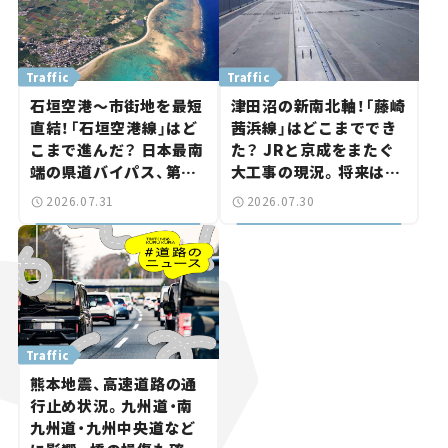
Traffic
Traffic
石垣空港～市街地を最短
津田沼の新南北軸！「藤崎
直結！「石垣空港線」はど
茜浜線」はどこまででき
こまで進んだ？ 日本最南
た？ JRと京成をまたぐ
端の県道バイパス、第2
大工事の現況。将来は
工区も延伸開通 【いま気
「習志野～鎌ケ谷」を最短
2026.07.31
2026.07.30
になる道路計画】
直結【いま気になる道路
計画】
Traffic
熊本地震、高速道路の通
行止め状況。九州道・南
九州道・九州中央道など