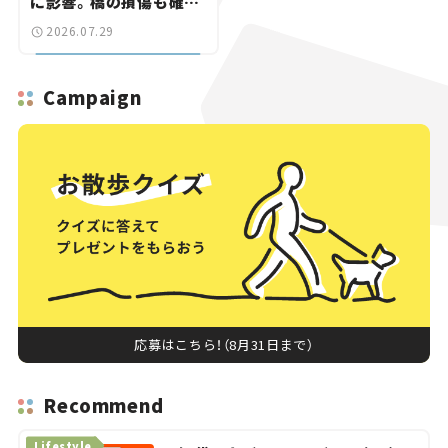
に影響。橋の損傷も確認
【道路のニュース】
2026.07.29
Campaign
応募はこちら！（8月31日まで）
Recommend
Lifestyle