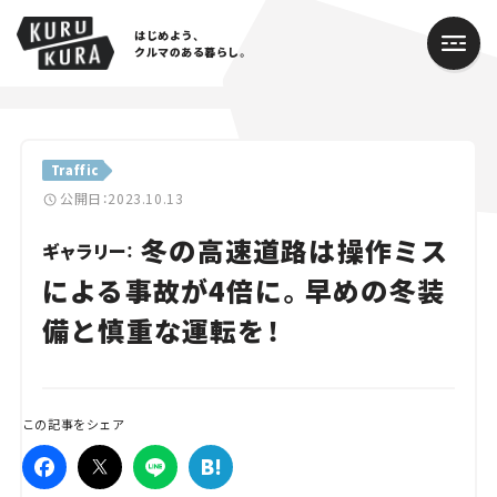
はじめよう、
クルマのある暮らし。
カテゴリ
Traffic
Cars
公開日：2023.10.13
冬の高速道路は操作ミス
Lifestyle
ギャラリー：
による事故が4倍に。早めの冬装
Traffic
備と慎重な運転を！
Special
Series
この記事をシェア
Campaign
人気のハッシュタグ