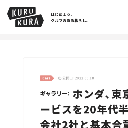
はじめよう、
クルマのある暮らし。
公開日：2022.05.18
Cars
ホンダ、東
ギャラリー：
ービスを20年代
会社2社と基本合