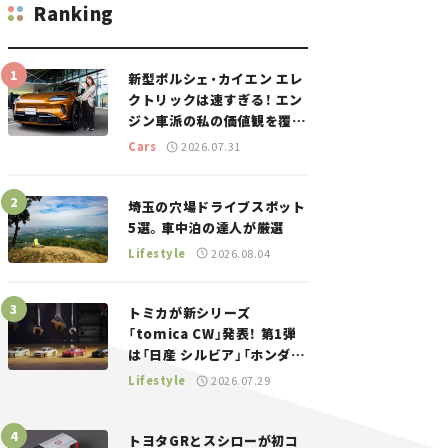
Ranking
新型ポルシェ・カイエン エレ
クトリックは速すぎる！ エン
ジン車派の私の価値観を覆し
た、新しいポルシェの走り。
Cars
2026.07.31
埼玉の穴場ドライブスポット
5選。車中泊の達人が厳選
Lifestyle
2026.08.04
トミカが新シリーズ
「tomica CW」発表！ 第1弾
は「日産 シルビア」「ホンダ
NSX」が登場。世界が注目す
Lifestyle
2026.07.29
る“JDM”に焦点【クルマとホ
ビー】
トヨタGRとスシローが初コ