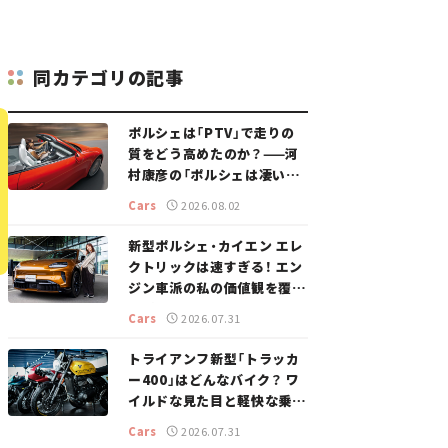
同カテゴリの記事
ポルシェは「PTV」で走りの
質をどう高めたのか？——河
村康彦の「ポルシェは凄い！」
#16
Cars
2026.08.02
新型ポルシェ・カイエン エレ
クトリックは速すぎる！ エン
ジン車派の私の価値観を覆し
た、新しいポルシェの走り。
Cars
2026.07.31
トライアンフ新型「トラッカ
ー400」はどんなバイク？ ワ
イルドな見た目と軽快な乗り
味を両立した400ccフラット
Cars
2026.07.31
トラッカー【試乗レビュー】