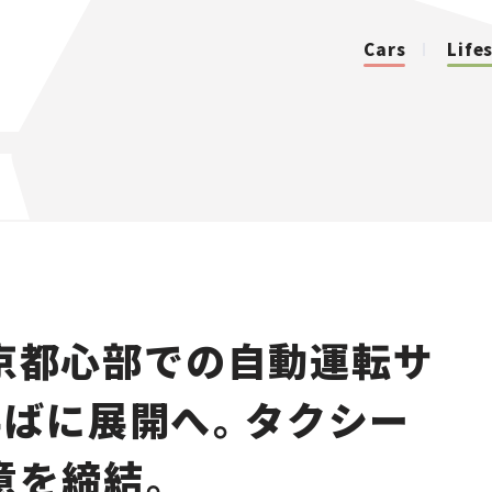
Cars
Life
カテゴリ
Cars
Lifestyle
京都心部での自動運転サ
Traffic
半ばに展開へ。タクシー
Special
意を締結。
Series