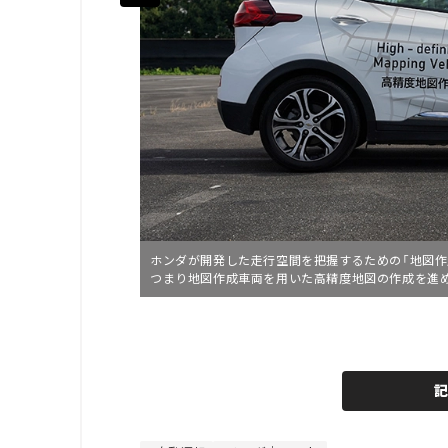
ホンダが開発した走行空間を把握するための「地図作
つまり地図作成車両を用いた高精度地図の作成を進
L
o
/
U
a
n
d
m
e
u
d
t
:
e
4
4