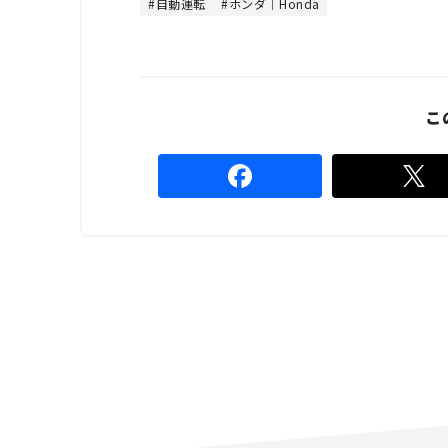
自動運転
ホンダ｜Honda
.
4
4
%
こ