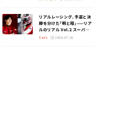
のスポットを紹介【道の駅マ
ニアの推し駅ガイド】vol.15
リアルレーシング、予選と決
勝を分けた「明と暗」——リア
ルのリアル Vol.2 スーパー
GT 2026開幕戦 岡山国際サ
Cars
2026.07.16
ーキット