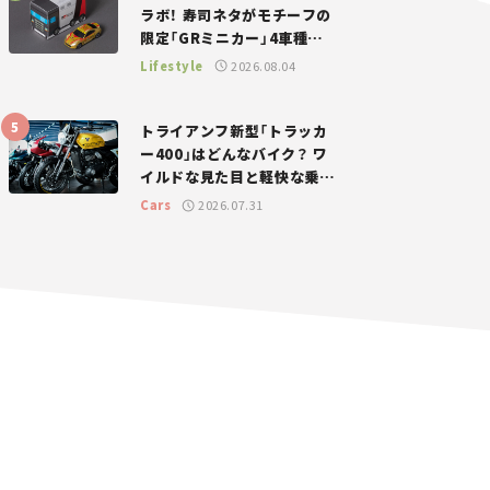
ラボ！ 寿司ネタがモチーフの
限定「GRミニカー」4車種が
登場。入手方法は？【クルマ
Lifestyle
2026.08.04
とホビー】
トライアンフ新型「トラッカ
ー400」はどんなバイク？ ワ
イルドな見た目と軽快な乗り
味を両立した400ccフラット
Cars
2026.07.31
トラッカー【試乗レビュー】