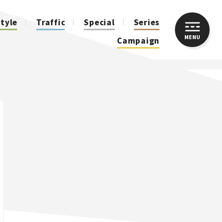
style
Traffic
Special
Series
MENU
CLOSE
Campaign
人気のハッシュタグ
スズキ ジムニー｜Suzuki Jimny
スズキ｜Suzuki
マツダ｜Mazda
マツダ ロードスター｜Mazda Roadster