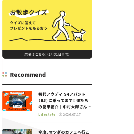
応募はこちら！（8月31日まで）
Recommend
初代アウディ S4アバント
（B5）に乗ってます！ 僕たち
の愛車紹介｜中村大輝さん
——瀬イオナと嶋田智之の
Lifestyle
2026.07.17
「クルマでざっくばらんばら
ん！」＃20
今度、マツダのカフェへ行こ