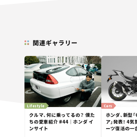
関連ギャラリー
Lifestyle
Cars
クルマ、何に乗ってるの？ 僕た
ホンダ、新型「C
ちの愛車紹介 #44｜ホンダ イ
ア」発表！ 4
ンサイト
ーツ復活の一
の価格差は20