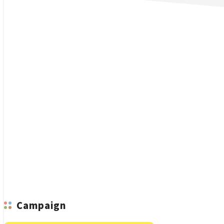
n
Campaign