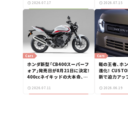
2026.07.17
2026.07.15
ス】
Cars
Cars
ホンダ新型「CB400スーパーフ
軽の王者、ホン
ォア」発売日が8月21日に決定！
進化！ CUS
400ccネイキッドの大本命、価
新で迫力アップ
格は100万円切りの99万8800
クスタイル追
2026.07.11
2026.06.19
円【新車ニュース】
ス】