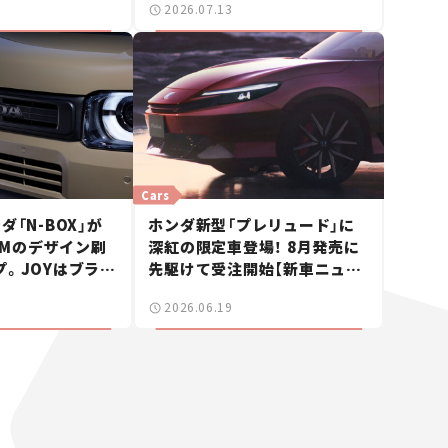
2026.07.13
Cars
ダ「N-BOX」が
ホンダ新型「プレリュード」に
TOMのデザイン刷
深紅の限定車登場！ 8月発売に
。JOYはブラッ
先駆けて受注開始【新車ニュー
加【新車ニュー
ス】
2026.06.19