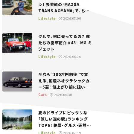
う！ 表参道の「MAZDA
TRANS AOYAMA」で、ちょ
っとひと息。——連載｜CCG
Lifestyle
2026.07.06
とクルマでどうする？＜第13
回＞
クルマ、何に乗ってるの？ 僕
たちの愛車紹介 #43｜MG ミ
ジェット
Lifestyle
2026.06.26
今なら“100万円前後”で買
える、国産ネオクラシックカ
ー5選！ 値上がり前に狙いた
い、中古車探しをお手伝い――ち
Cars
2026.06.30
ょっとイケてるマイカー選び
#02
夏のドライブにピッタリな
「涼しい道の駅」ランキング
TOP6！ 絶景・グルメ・天然ク
ーラーなど、避暑におすすめ
Lifestyle
2026.07.19