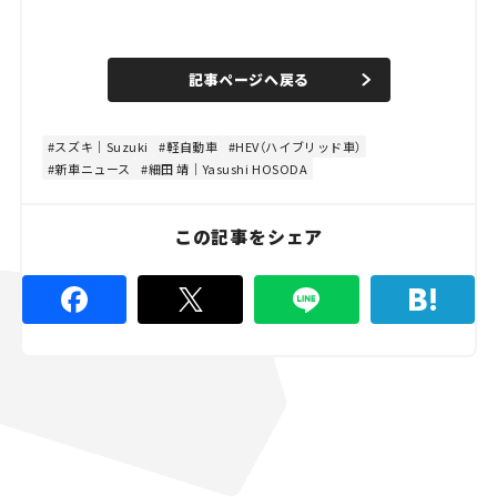
L
o
/
U
a
n
d
記事ページへ戻る
m
e
u
d
t
:
e
4
8
スズキ｜Suzuki
軽自動車
HEV（ハイブリッド車）
.
新車ニュース
細田 靖｜Yasushi HOSODA
8
9
%
この記事をシェア