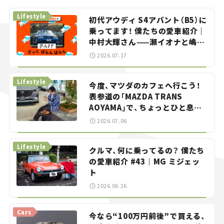
Lifestyle
初代アウディ S4アバント（B5）に
乗ってます！ 僕たちの愛車紹介｜
中村大輝さん——瀬イオナと嶋田
智之の「クルマでざっくばらんば
2026.07.17
らん！」＃20
Lifestyle
今度、マツダのカフェへ行こう！
表参道の「MAZDA TRANS
AOYAMA」で、ちょっとひと息。
——連載｜CCGとクルマでどうす
2026.07.06
る？＜第13回＞
Lifestyle
クルマ、何に乗ってるの？ 僕たち
の愛車紹介 #43｜MG ミジェッ
ト
2026.06.26
Cars
今なら“100万円前後”で買える、