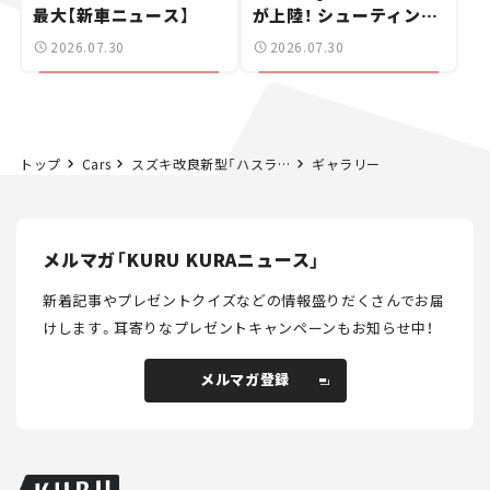
最大【新車ニュース】
が上陸！ シューティング
ブレークも発売【新車ニ
2026.07.30
2026.07.30
ュース】
トップ
Cars
スズキ改良新型「ハスラー」登場！ 個性派デザインに磨きをかけ、安全性能も大幅向上【新車ニュース】
ギャラリー
メルマガ「KURU KURAニュース」
新着記事やプレゼントクイズなどの情報盛りだくさんでお届
けします。
耳寄りなプレゼントキャンペーンもお知らせ中！
メルマガ登録