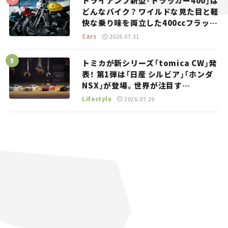
トライアンフ新型「トラッカー400」は
どんなバイク？ ワイルドな見た目と軽
快な乗り味を両立した400ccフラット
トラッカー【試乗レビュー】
Cars
2026.07.31
トミカが新シリーズ「tomica CW」発
表！ 第1弾は「日産 シルビア」「ホンダ
NSX」が登場。世界が注目す
る“JDM”に焦点【クルマとホビー】
Lifestyle
2026.07.29