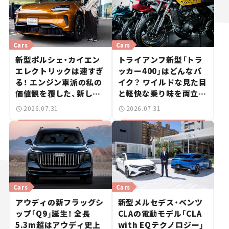
Cars
Cars
新型ポルシェ・カイエン
トライアンフ新型「トラ
エレクトリックは速すぎ
ッカー400」はどんなバ
る！ エンジン車派の私の
イク？ ワイルドな見た目
価値観を覆した、新しい
と軽快な乗り味を両立し
ポルシェの走り。
た400ccフラットトラッ
2026.07.31
2026.07.31
カー【試乗レビュー】
Cars
Cars
アウディの新フラッグシ
新型メルセデス・ベンツ
ップ「Q9」誕生！ 全長
CLAの電動モデル「CLA
5.3m超はアウディ史上
with EQテクノロジー」