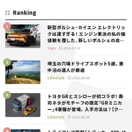
Ranking
新型ポルシェ・カイエン エレクトリッ
クは速すぎる！ エンジン車派の私の価
値観を覆した、新しいポルシェの走
り。
Cars
2026.07.31
埼玉の穴場ドライブスポット5選。車
中泊の達人が厳選
Lifestyle
2026.08.04
トヨタGRとスシローが初コラボ！ 寿
司ネタがモチーフの限定「GRミニカ
ー」4車種が登場。入手方法は？【クル
マとホビー】
Lifestyle
2026.08.04