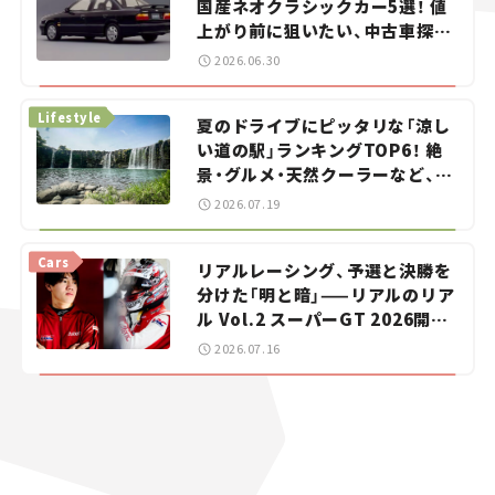
国産ネオクラシックカー5選！ 値
上がり前に狙いたい、中古車探し
をお手伝い――ちょっとイケてるマ
2026.06.30
イカー選び #02
Lifestyle
夏のドライブにピッタリな「涼し
い道の駅」ランキングTOP6！ 絶
景・グルメ・天然クーラーなど、避
暑におすすめのスポットを紹介
2026.07.19
【道の駅マニアの推し駅ガイド】
vol.15
Cars
リアルレーシング、予選と決勝を
分けた「明と暗」——リアルのリア
ル Vol.2 スーパーGT 2026開幕
戦 岡山国際サーキット
2026.07.16