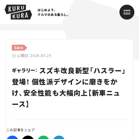
はじめよう、
クルマのある暮らし。
カテゴリ
Cars
Cars
公開日：2026.05.29
スズキ改良新型「ハスラー」
Lifestyle
ギャラリー：
登場！ 個性派デザインに磨きをか
Traffic
け、安全性能も大幅向上【新車ニュ
Special
ース】
Series
Campaign
この記事をシェア
人気のハッシュタグ