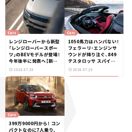
Cars
Cars
レンジローバーから新型
1050馬力はハンパない！
「レンジローバースポー
フェラーリ・エンジンサ
ツ」のBEVモデルが登場！
ウンドが降り注ぐ、849
今年後半に発表へ【新車
テスタロッサ スパイダ
ニュース】
ーに試乗。
2026.07.29
2026.07.29
Cars
399万9000円から！ コン
パクトなのに7人乗り、