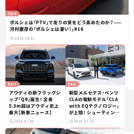
Cars
ポルシェは「PTV」で走りの質をどう高めたのか？——
河村康彦の「ポルシェは凄い！」#16
2026.08.02
Cars
Cars
アウディの新フラッグシ
新型メルセデス・ベンツ
ップ「Q9」誕生！ 全長
CLAの電動モデル「CLA
5.3m超はアウディ史上
with EQテクノロジー」
最大【新車ニュース】
が上陸！ シューティング
ブレークも発売【新車ニ
2026.07.30
2026.07.30
ュース】