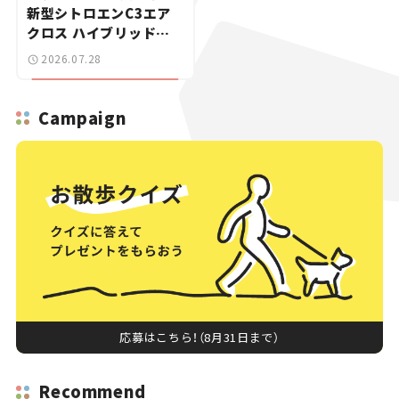
新型シトロエンC3エア
クロス ハイブリッドが
上陸【新車ニュース】
2026.07.28
Campaign
応募はこちら！（8月31日まで）
Recommend