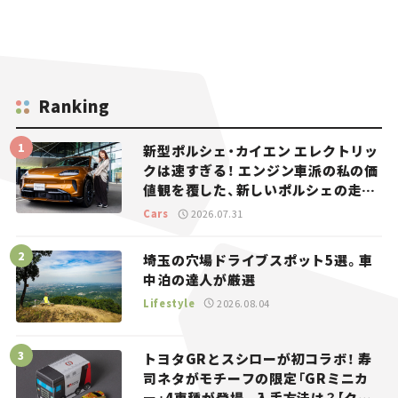
Ranking
新型ポルシェ・カイエン エレクトリッ
クは速すぎる！ エンジン車派の私の価
値観を覆した、新しいポルシェの走
り。
Cars
2026.07.31
埼玉の穴場ドライブスポット5選。車
中泊の達人が厳選
Lifestyle
2026.08.04
トヨタGRとスシローが初コラボ！ 寿
司ネタがモチーフの限定「GRミニカ
ー」4車種が登場。入手方法は？【クル