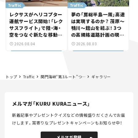
Traffic
Traffic
レクサスがヘリコプター
夢の「房総半島一周」高速
運航サービス開始！「レク
は実現するのか？ 茂原～
サスフライト」で陸・海・
鴨川～館山を結ぶ！ 3つ
空をつなぐ新たな移動体
の高規格道路計画の現
験とは
状。「館山鴨川道路」で検
2026.08.04
2026.08.03
討進む【いま気になる道
路計画】
トップ
Traffic
関門海峡“第3ルート”ついに前進！ 北九州～下関を結ぶ「下関北九州道路」が都市計画決定。巨大つり橋が誕生へ【いま気になる道路計画】
ギャラリー
メルマガ「KURU KURAニュース」
新着記事やプレゼントクイズなどの情報盛りだくさんでお届
けします。
耳寄りなプレゼントキャンペーンもお知らせ中！
メルマガ登録