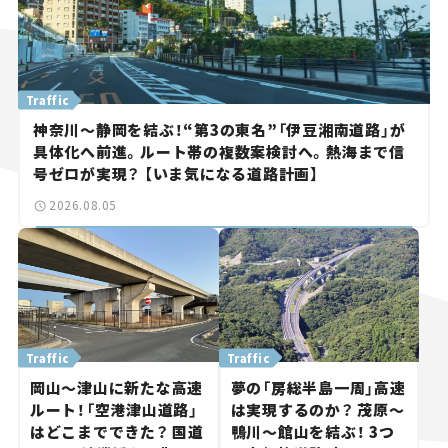
Traffic
神奈川～静岡を結ぶ！“第3の東名”「伊豆湘南道路」が
具体化へ前進。ルート帯の複数案検討へ。熱海まで信
号ゼロが実現？ 【いま気になる道路計画】
2026.08.05
Traffic
Traffic
岡山～津山に新たな高速
夢の「房総半島一周」高速
ルート！「空港津山道路」
は実現するのか？ 茂原～
はどこまでできた？ 国道
鴨川～館山を結ぶ！ 3つ