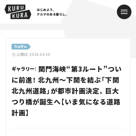
はじめよう、
クルマのある暮らし。
カテゴリ
Traffic
Cars
公開日：2026.04.30
関門海峡“第3ルート”つい
Lifestyle
ギャラリー：
に前進！ 北九州～下関を結ぶ「下関
Traffic
北九州道路」が都市計画決定。巨大
Special
つり橋が誕生へ【いま気になる道路
Series
計画】
Campaign
人気のハッシュタグ