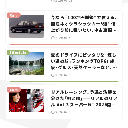
2026.06.26
Cars
今なら“100万円前後”で買える、
国産ネオクラシックカー5選！ 値
上がり前に狙いたい、中古車探し
をお手伝い――ちょっとイケてるマ
2026.06.30
イカー選び #02
Lifestyle
夏のドライブにピッタリな「涼し
い道の駅」ランキングTOP6！ 絶
景・グルメ・天然クーラーなど、避
暑におすすめのスポットを紹介
2026.07.19
【道の駅マニアの推し駅ガイド】
vol.15
Cars
リアルレーシング、予選と決勝を
分けた「明と暗」——リアルのリア
ル Vol.2 スーパーGT 2026開幕
戦 岡山国際サーキット
2026.07.16