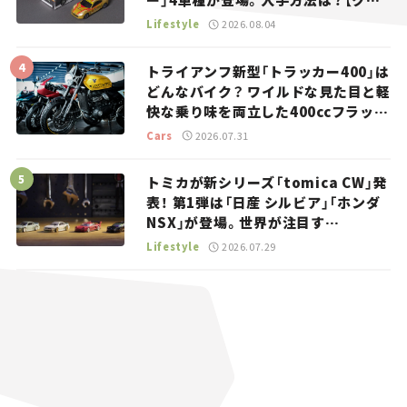
マとホビー】
Lifestyle
2026.08.04
トライアンフ新型「トラッカー400」は
どんなバイク？ ワイルドな見た目と軽
快な乗り味を両立した400ccフラット
トラッカー【試乗レビュー】
Cars
2026.07.31
トミカが新シリーズ「tomica CW」発
表！ 第1弾は「日産 シルビア」「ホンダ
NSX」が登場。世界が注目す
る“JDM”に焦点【クルマとホビー】
Lifestyle
2026.07.29