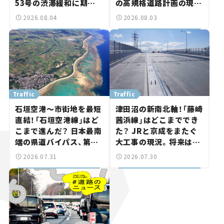
53号の渋滞緩和に期待。
の高規格道路計画の現
岡山市側でも動きが【い
状。「館山鴨川道路」で検
2026.08.04
2026.08.03
ま気になる道路計画】
討進む【いま気になる道
路計画】
Traffic
Traffic
石垣空港～市街地を最短
津田沼の新南北軸！「藤崎
直結！「石垣空港線」はど
茜浜線」はどこまででき
こまで進んだ？ 日本最南
た？ JRと京成をまたぐ
端の県道バイパス、第2
大工事の現況。将来は
工区も延伸開通 【いま気
「習志野～鎌ケ谷」を最短
2026.07.31
2026.07.30
になる道路計画】
直結【いま気になる道路
計画】