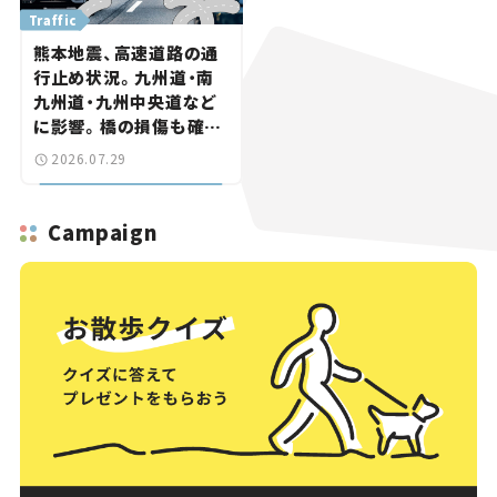
Traffic
熊本地震、高速道路の通
行止め状況。九州道・南
九州道・九州中央道など
に影響。橋の損傷も確認
【道路のニュース】
2026.07.29
Campaign