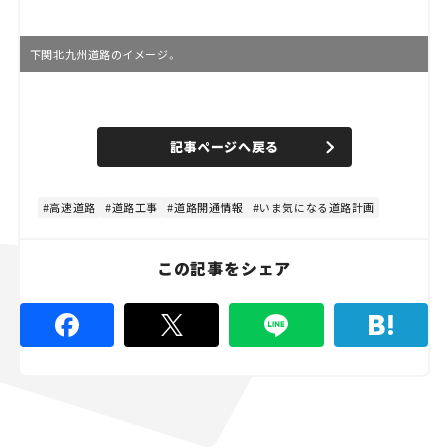
下関北九州道路のイメージ。
L
o
/
U
a
n
d
記事ページへ戻る
m
e
u
d
t
:
e
4
4
高速道路
道路工事
道路開通情報
いま気になる道路計画
.
4
4
%
この記事をシェア