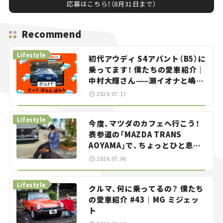
応募はこちら！（8月31日まで）
Recommend
Lifestyle
初代アウディ S4アバント（B5）に
乗ってます！ 僕たちの愛車紹介｜
中村大輝さん——瀬イオナと嶋田
智之の「クルマでざっくばらんば
2026.07.17
らん！」＃20
Lifestyle
今度、マツダのカフェへ行こう！
表参道の「MAZDA TRANS
AOYAMA」で、ちょっとひと息。
——連載｜CCGとクルマでどうす
2026.07.06
る？＜第13回＞
Lifestyle
クルマ、何に乗ってるの？ 僕たち
の愛車紹介 #43｜MG ミジェッ
ト