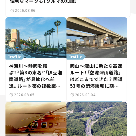
便利なマークも【クルマの知識】
2026.08.06
Traffic
Traffic
神奈川～静岡を結
岡山～津山に新たな高速
ぶ！“第3の東名”「伊豆湘
ルート！「空港津山道路」
南道路」が具体化へ前
はどこまでできた？ 国道
進。ルート帯の複数案検
53号の渋滞緩和に期待。
討へ。熱海まで信号ゼロ
岡山市側でも動きが【い
2026.08.05
2026.08.04
が実現？ 【いま気になる
ま気になる道路計画】
道路計画】