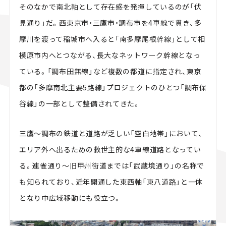
そのなかで南北軸として存在感を発揮しているのが「伏
見通り」だ。西東京市・三鷹市・調布市を4車線で貫き、多
摩川を渡って稲城市へ入ると「南多摩尾根幹線」として相
模原市内へとつながる、長大なネットワーク幹線となっ
ている。「調布田無線」など複数の都道に指定され、東京
都の「多摩南北主要5路線」プロジェクトのひとつ「調布保
谷線」の一部として整備されてきた。
三鷹～調布の鉄道と道路が乏しい「空白地帯」において、
エリア外へ出るための救世主的な4車線道路となってい
る。連雀通り～旧甲州街道までは「武蔵境通り」の名称で
も知られており、近年開通した東西軸「東八道路」と一体
となり中広域移動にも役立つ。