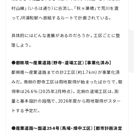
村山線」（いろは通り）に合流し、「秋ヶ瀬橋」で荒川を渡
ってJR浦和駅へ直結するルートで計画されている。
具体的にはどんな進展があるのだろうか。工区ごとに整
理しよう。
●都県境～産業道路（野寺・道場工区）【事業化済み】
都県境～産業道路までの計2工区（約1.7km）が事業化済
みだ。南側の野寺工区は用地取得が始まったばかりで、取
得率は26.6％（2025年2月時点）。北側の道場工区は、測
量と基本設計の段階で、2026年度から用地取得がスター
トする予定だ。
●産業道路～国道254号（馬場・畑中工区）【都市計画決定