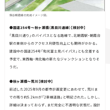
保谷朝霞線の完成イメージ図。
●国道254号～秋ヶ瀬橋（黒目川通線）【検討中】
「黒目川通り」のバイパスとなる路線で、北朝霞駅・朝霞台
駅の東側からのアクセス利便性向上にも期待がかかる。
建設中の国道254号「和光富士見バイパス」とも交差する
予定で、東西軸・南北軸の新たなジャンクションとなりそ
うだ。
●秋ヶ瀬橋～荒川【検討中】
前述した2025年9月の都市計画変更にあわせて、荒川ま
での残り約5.2kmが「2車線道路」と明記された。しかし、
詳細は決まっておらず、まだ完全に不透明な状態だ。設計