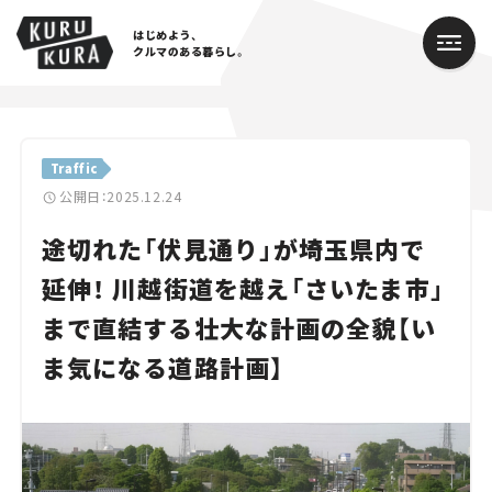
はじめよう、
クルマのある暮らし。
カテゴリ
Traffic
Cars
公開日：2025.12.24
途切れた「伏見通り」が埼玉県内で
Lifestyle
延伸！ 川越街道を越え「さいたま市」
Traffic
まで直結する壮大な計画の全貌【い
Special
ま気になる道路計画】
Series
Campaign
人気のハッシュタグ