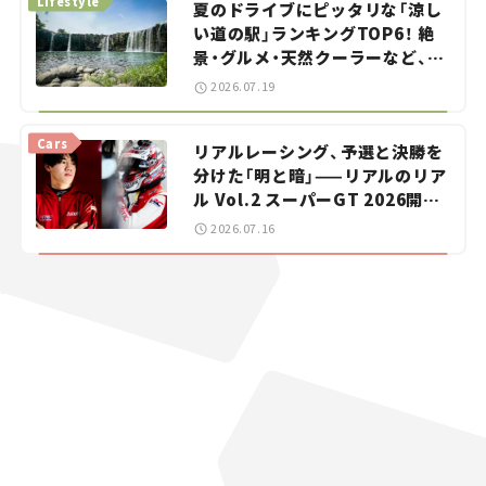
Lifestyle
夏のドライブにピッタリな「涼し
い道の駅」ランキングTOP6！ 絶
景・グルメ・天然クーラーなど、避
暑におすすめのスポットを紹介
2026.07.19
【道の駅マニアの推し駅ガイド】
vol.15
Cars
リアルレーシング、予選と決勝を
分けた「明と暗」——リアルのリア
ル Vol.2 スーパーGT 2026開幕
戦 岡山国際サーキット
2026.07.16