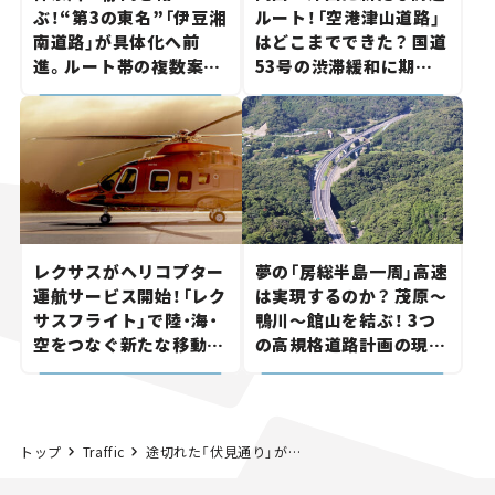
ぶ！“第3の東名”「伊豆湘
ルート！「空港津山道路」
南道路」が具体化へ前
はどこまでできた？ 国道
進。ルート帯の複数案検
53号の渋滞緩和に期待。
討へ。熱海まで信号ゼロ
岡山市側でも動きが【い
が実現？ 【いま気になる
ま気になる道路計画】
道路計画】
レクサスがヘリコプター
夢の「房総半島一周」高速
運航サービス開始！「レク
は実現するのか？ 茂原～
サスフライト」で陸・海・
鴨川～館山を結ぶ！ 3つ
空をつなぐ新たな移動体
の高規格道路計画の現
験とは
状。「館山鴨川道路」で検
討進む【いま気になる道
路計画】
トップ
Traffic
途切れた「伏見通り」が埼玉県内で延伸！ 川越街道を越え「さいたま市」まで直結する壮大な計画の全貌【いま気になる道路計画】