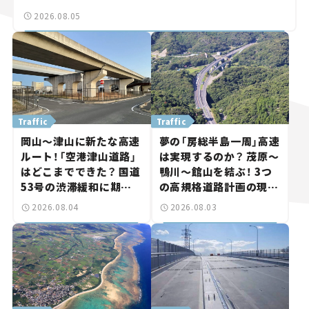
2026.08.05
Traffic
Traffic
岡山～津山に新たな高速
夢の「房総半島一周」高速
ルート！「空港津山道路」
は実現するのか？ 茂原～
はどこまでできた？ 国道
鴨川～館山を結ぶ！ 3つ
53号の渋滞緩和に期待。
の高規格道路計画の現
岡山市側でも動きが【い
状。「館山鴨川道路」で検
2026.08.04
2026.08.03
ま気になる道路計画】
討進む【いま気になる道
路計画】