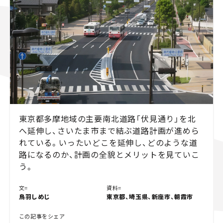
スズキ ジムニー｜Suzuki Jimny
スズキ｜Suzuki
マツダ｜Mazda
マツダ ロードスター｜Mazda Roadster
東京都多摩地域の主要南北道路「伏見通り」を北
へ延伸し、さいたま市まで結ぶ道路計画が進めら
れている。いったいどこを延伸し、どのような道
路になるのか、計画の全貌とメリットを見ていこ
う。
文=
資料=
鳥羽しめじ
東京都、埼玉県、新座市、朝霞市
この記事をシェア