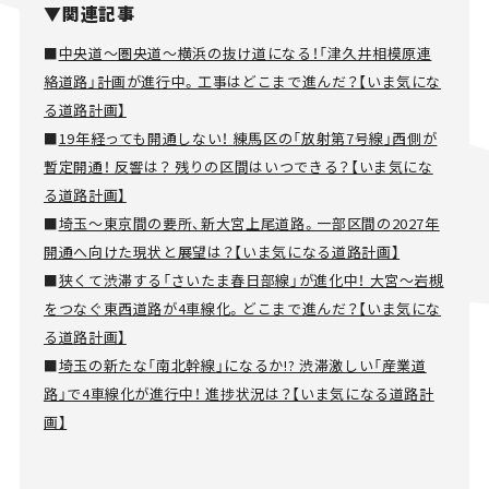
▼関連記事
■
中央道～圏央道～横浜の抜け道になる！「津久井相模原連
絡道路」計画が進行中。工事はどこまで進んだ？【いま気にな
る道路計画】
■
19年経っても開通しない！ 練馬区の「放射第7号線」西側が
暫定開通！ 反響は？ 残りの区間はいつできる？【いま気にな
る道路計画】
■
埼玉～東京間の要所、新大宮上尾道路。一部区間の2027年
開通へ向けた現状と展望は？【いま気になる道路計画】
■
狭くて渋滞する「さいたま春日部線」が進化中！ 大宮～岩槻
をつなぐ東西道路が4車線化。どこまで進んだ？【いま気にな
る道路計画】
■
埼玉の新たな「南北幹線」になるか!? 渋滞激しい「産業道
路」で4車線化が進行中！ 進捗状況は？【いま気になる道路計
画】