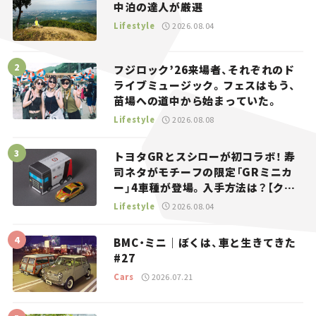
中泊の達人が厳選
Lifestyle
2026.08.04
フジロック’26来場者、それぞれのド
ライブミュージック。フェスはもう、
苗場への道中から始まっていた。
Lifestyle
2026.08.08
トヨタGRとスシローが初コラボ！ 寿
司ネタがモチーフの限定「GRミニカ
ー」4車種が登場。入手方法は？【クル
マとホビー】
Lifestyle
2026.08.04
BMC・ミニ｜ぼくは、車と生きてきた
#27
Cars
2026.07.21