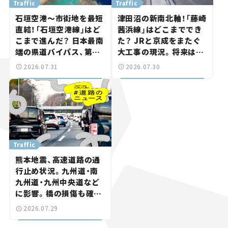
Traffic
Traffic
石垣空港～市街地を最短
津田沼の新南北軸！「藤崎
直結！「石垣空港線」はど
茜浜線」はどこまででき
こまで進んだ？ 日本最南
た？ JRと京成をまたぐ
端の県道バイパス、第2
大工事の現況。将来は
工区も延伸開通 【いま気
「習志野～鎌ケ谷」を最短
2026.07.31
2026.07.30
になる道路計画】
直結【いま気になる道路
計画】
Traffic
熊本地震、高速道路の通
行止め状況。九州道・南
九州道・九州中央道など
に影響。橋の損傷も確認
【道路のニュース】
2026.07.29