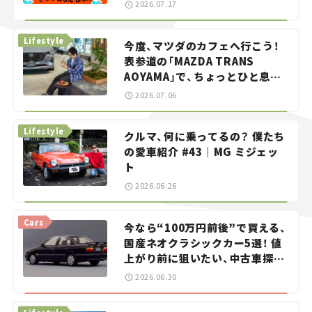
智之の「クルマでざっくばらんば
2026.07.17
らん！」＃20
Lifestyle
今度、マツダのカフェへ行こう！
表参道の「MAZDA TRANS
AOYAMA」で、ちょっとひと息。
——連載｜CCGとクルマでどうす
2026.07.06
る？＜第13回＞
Lifestyle
クルマ、何に乗ってるの？ 僕たち
の愛車紹介 #43｜MG ミジェッ
ト
2026.06.26
Cars
今なら“100万円前後”で買える、
国産ネオクラシックカー5選！ 値
上がり前に狙いたい、中古車探し
をお手伝い――ちょっとイケてるマ
2026.06.30
イカー選び #02