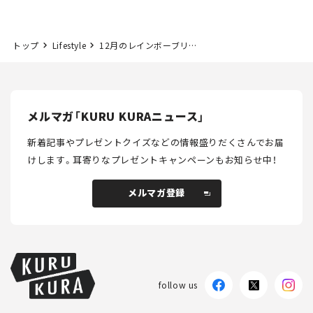
NISMO」も付属【クルマ
する？＜第14回＞
とホビー】
トップ
Lifestyle
12月のレインボーブリッジはスペシャルライトアップを実施！ 花火とのコラボでクリスマスムードも高まる！
メルマガ「KURU KURAニュース」
新着記事やプレゼントクイズなどの情報盛りだくさんでお届
けします。
耳寄りなプレゼントキャンペーンもお知らせ中！
メルマガ登録
メルマガ登録
follow us