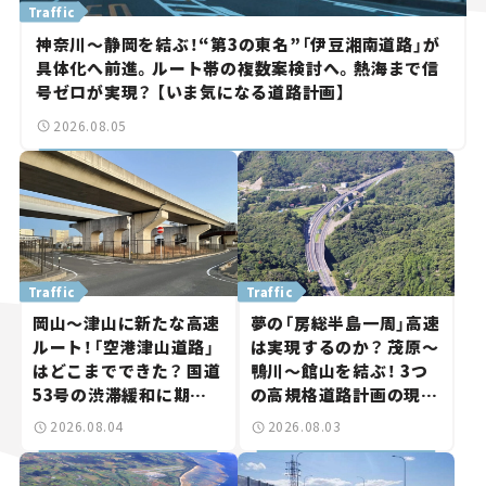
Traffic
神奈川～静岡を結ぶ！“第3の東名”「伊豆湘南道路」が
具体化へ前進。ルート帯の複数案検討へ。熱海まで信
号ゼロが実現？ 【いま気になる道路計画】
2026.08.05
Traffic
Traffic
岡山～津山に新たな高速
夢の「房総半島一周」高速
ルート！「空港津山道路」
は実現するのか？ 茂原～
はどこまでできた？ 国道
鴨川～館山を結ぶ！ 3つ
53号の渋滞緩和に期待。
の高規格道路計画の現
岡山市側でも動きが【い
状。「館山鴨川道路」で検
2026.08.04
2026.08.03
ま気になる道路計画】
討進む【いま気になる道
路計画】