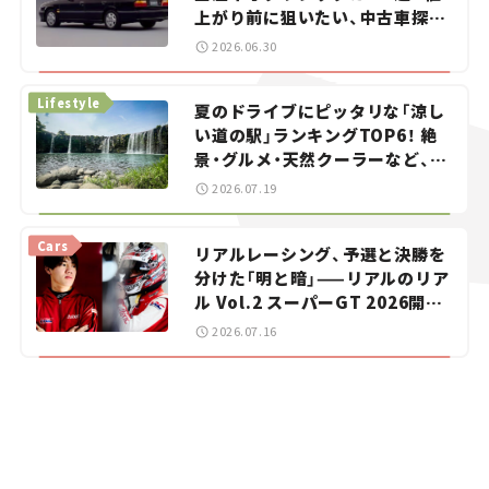
上がり前に狙いたい、中古車探し
をお手伝い――ちょっとイケてるマ
2026.06.30
イカー選び #02
Lifestyle
夏のドライブにピッタリな「涼し
い道の駅」ランキングTOP6！ 絶
景・グルメ・天然クーラーなど、避
暑におすすめのスポットを紹介
2026.07.19
【道の駅マニアの推し駅ガイド】
vol.15
Cars
リアルレーシング、予選と決勝を
分けた「明と暗」——リアルのリア
ル Vol.2 スーパーGT 2026開幕
戦 岡山国際サーキット
2026.07.16