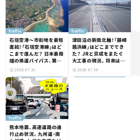
Traffic
Traffic
石垣空港～市街地を最短
津田沼の新南北軸！「藤崎
直結！「石垣空港線」はど
茜浜線」はどこまででき
こまで進んだ？ 日本最南
た？ JRと京成をまたぐ
端の県道バイパス、第2
大工事の現況。将来は
工区も延伸開通 【いま気
「習志野～鎌ケ谷」を最短
2026.07.31
2026.07.30
になる道路計画】
直結【いま気になる道路
計画】
Traffic
熊本地震、高速道路の通
行止め状況。九州道・南