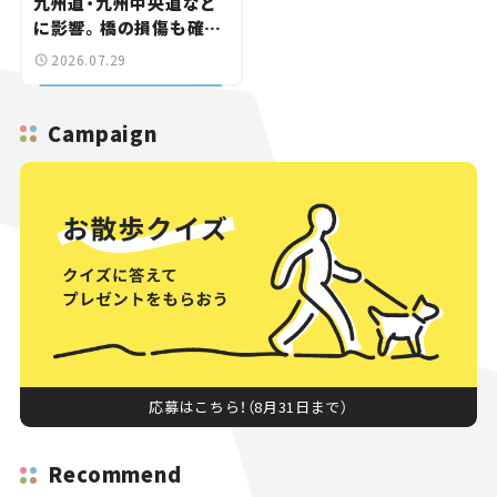
九州道・九州中央道など
に影響。橋の損傷も確認
【道路のニュース】
2026.07.29
Campaign
応募はこちら！（8月31日まで）
Recommend