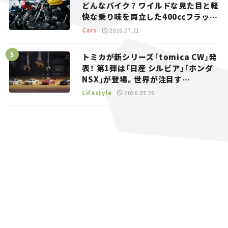
どんなバイク？ ワイルドな見た目と軽
快な乗り味を両立した400ccフラット
トラッカー【試乗レビュー】
Cars
2026.07.31
トミカが新シリーズ「tomica CW」発
表！ 第1弾は「日産 シルビア」「ホンダ
NSX」が登場。世界が注目す
る“JDM”に焦点【クルマとホビー】
Lifestyle
2026.07.29