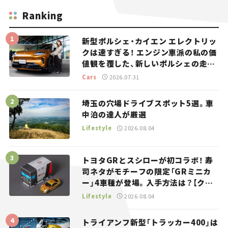
Ranking
新型ポルシェ・カイエン エレクトリッ
クは速すぎる！ エンジン車派の私の価
値観を覆した、新しいポルシェの走
り。
Cars
2026.07.31
埼玉の穴場ドライブスポット5選。車
中泊の達人が厳選
Lifestyle
2026.08.04
トヨタGRとスシローが初コラボ！ 寿
司ネタがモチーフの限定「GRミニカ
ー」4車種が登場。入手方法は？【クル
マとホビー】
Lifestyle
2026.08.04
トライアンフ新型「トラッカー400」は