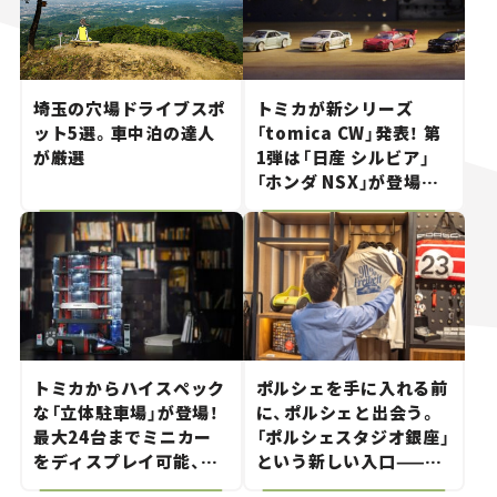
埼玉の穴場ドライブスポ
トミカが新シリーズ
ット5選。車中泊の達人
「tomica CW」発表！ 第
が厳選
1弾は「日産 シルビア」
「ホンダ NSX」が登場。
世界が注目す
る“JDM"に焦点【クルマ
とホビー】
トミカからハイスペック
ポルシェを手に入れる前
な「立体駐車場」が登場！
に、ポルシェと出会う。
最大24台までミニカー
「ポルシェスタジオ銀座」
をディスプレイ可能、特
という新しい入口——連
別な「日産 GT-R
載｜CCGとクルマでどう