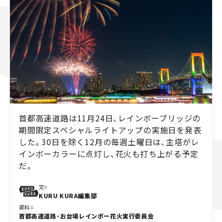
スズキ ジムニー｜Suzuki Jimny
スズキ｜Suzuki
マツダ｜Mazda
マツダ ロードスター｜Mazda Roadster
首都高速道路は11月24日、レインボーブリッジの
期間限定スペシャルライトアップの実施日を発表
した。30日を除く12月の毎週土曜日は、主塔がレ
インボーカラーに点灯し、花火も打ち上がる予定
だ。
文=
KURU KURA編集部
資料=
首都高速道路・お台場レインボー花火実行委員会