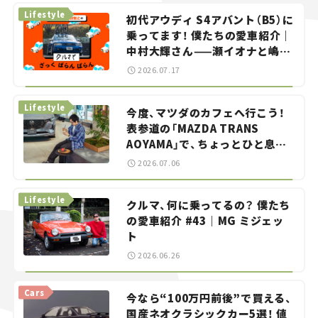
Lifestyle
初代アウディ S4アバント（B5）に
乗ってます！ 僕たちの愛車紹介｜
中村大輝さん——瀬イオナと嶋田
智之の「クルマでざっくばらんば
2026.07.17
らん！」＃20
Lifestyle
今度、マツダのカフェへ行こう！
表参道の「MAZDA TRANS
AOYAMA」で、ちょっとひと息。
——連載｜CCGとクルマでどうす
2026.07.06
る？＜第13回＞
Lifestyle
クルマ、何に乗ってるの？ 僕たち
の愛車紹介 #43｜MG ミジェッ
ト
2026.06.26
Cars
今なら“100万円前後”で買える、
国産ネオクラシックカー5選！ 値