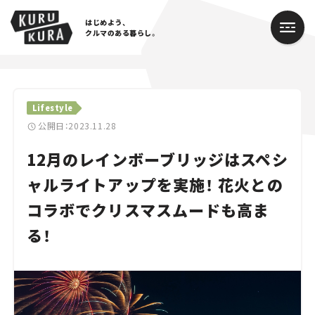
はじめよう、
クルマのある暮らし。
カテゴリ
Lifestyle
Cars
公開日：2023.11.28
12月のレインボーブリッジはスペシ
Lifestyle
ャルライトアップを実施！ 花火との
Traffic
コラボでクリスマスムードも高ま
Special
る！
Series
Campaign
人気のハッシュタグ