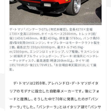
デ・トマソ「パンテーラGTS」(年式未確認)。全長4270×全幅
1730×全高1100mm、ホイールベース2500mm。トレッド(前/
後)：1450/1460mm。車重1420kg。排気量：5769cc。バンク角90
度V型8気筒OHVエンジン。キャブレターはモータークラフト製を
1個。最高出力：330ps/6000rpm。最大トルク45.0kg-
m/2500rpm。エンジンはミッドシップ、リア駆動。サスペンショ
ン：前後共ダブルウィッシュボーン。ブレーキ：前後共にベンチレ
ーテッドディスク。最高速度：時速280km以上。タイヤ：前
185/70VR15・後215/70VR15。「お台場旧車天国2018」にて撮
影。
デ・トマソは1959年、アレハンドロ・デ・トマソがイタ
リアのモデナに設立した自動車メーカーです。後にフォ
ードと提携し、そうした中で70年に発表したのが「パン
テーラ」でした。「パンテーラ」とはイタリア語で「パンサ