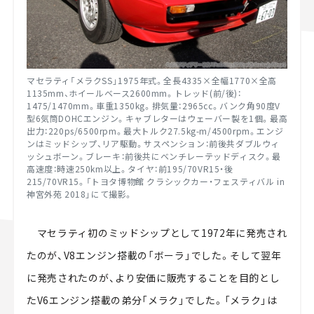
マセラティ「メラクSS」1975年式。全長4335×全幅1770×全高
1135mm、ホイールベース2600mm。トレッド(前/後)：
1475/1470mm。車重1350kg。排気量：2965cc。バンク角90度V
型6気筒DOHCエンジン。キャブレターはウェーバー製を1個。最高
出力：220ps/6500rpm。最大トルク27.5kg-m/4500rpm。エンジ
ンはミッドシップ、リア駆動。サスペンション：前後共ダブルウィ
ッシュボーン。ブレーキ：前後共にベンチレーテッドディスク。最
高速度：時速250km以上。タイヤ：前195/70VR15・後
215/70VR15。「トヨタ博物館 クラシックカー・フェスティバル in
神宮外苑 2018」にて撮影。
マセラティ初のミッドシップとして1972年に発売され
たのが、V8エンジン搭載の「ボーラ」でした。そして翌年
に発売されたのが、より安価に販売することを目的とし
たV6エンジン搭載の弟分「メラク」でした。「メラク」は