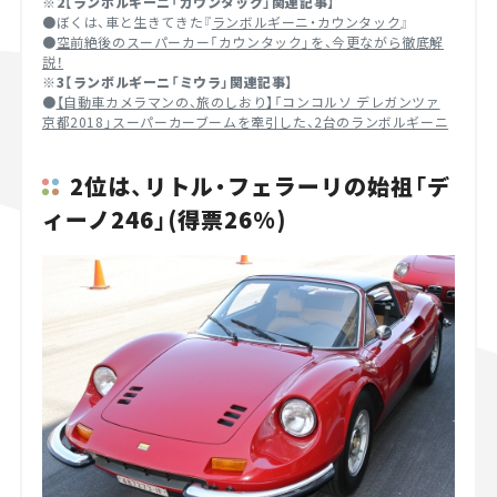
※2【ランボルギーニ「カウンタック」関連記事】
●ぼくは、車と生きてきた『
ランボルギーニ・カウンタック
』
●
空前絶後のスーパーカー「カウンタック」を、今更ながら徹底解
説！
※3【ランボルギーニ「ミウラ」関連記事】
●
【自動車カメラマンの、旅のしおり】「コンコルソ デレガンツァ
京都2018」スーパーカーブームを牽引した、2台のランボルギーニ
2位は、リトル・フェラーリの始祖「デ
ィーノ246」(得票26%)