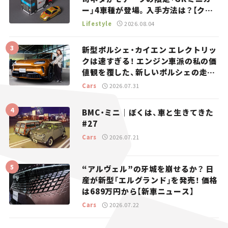
ー」4車種が登場。入手方法は？【クル
マとホビー】
Lifestyle
2026.08.04
新型ポルシェ・カイエン エレクトリッ
クは速すぎる！ エンジン車派の私の価
値観を覆した、新しいポルシェの走
り。
Cars
2026.07.31
BMC・ミニ｜ぼくは、車と生きてきた
#27
Cars
2026.07.21
“アルヴェル”の牙城を崩せるか？ 日
産が新型「エルグランド」を発売！ 価格
は689万円から【新車ニュース】
Cars
2026.07.22