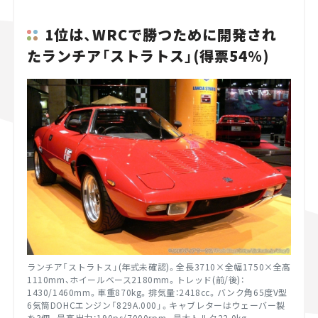
1位は、WRCで勝つために開発され
たランチア「ストラトス」(得票54%)
ランチア「ストラトス」(年式未確認)。全長3710×全幅1750×全高
1110mm、ホイールベース2180mm。トレッド(前/後)：
1430/1460mm。車重870kg。排気量：2418cc。バンク角65度V型
6気筒DOHCエンジン「829A.000」。キャブレターはウェーバー製
を3個。最高出力：190ps/7000rpm。最大トルク22.0kg-