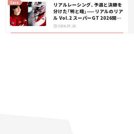
Cars
リアルレーシング、予選と決勝を
分けた「明と暗」——リアルのリア
ル Vol.2 スーパーGT 2026開幕
戦 岡山国際サーキット
2026.07.16