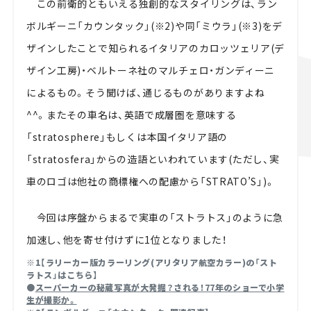
この前衛的ともいえる独創的なスタイリングは、ラン
ボルギーニ「カウンタック」(※2)や同「ミウラ」(※3)をデ
ザインしたことで知られるイタリアのカロッツェリア(デ
ザイン工房)・ベルトーネ社のマルチェロ・ガンディーニ
によるもの。そう聞けば、通じるものがありますよね
^^。またその車名は、英語で成層圏を意味する
「stratosphere」もしくは本国イタリア語の
「stratosfera」からの造語といわれています(ただし、実
車のロゴは他社の商標権への配慮から「STRATO’S」)。
今回は序盤からまるで実車の「ストラトス」のように急
加速し、他を寄せ付けずに1位となりました！
※1【ラリーカー版カラーリング(アリタリア航空カラー)の「スト
ラトス」はこちら】
●
スーパーカーの秘蔵写真が大発掘？される！77年のショーで小学
生が撮影か。