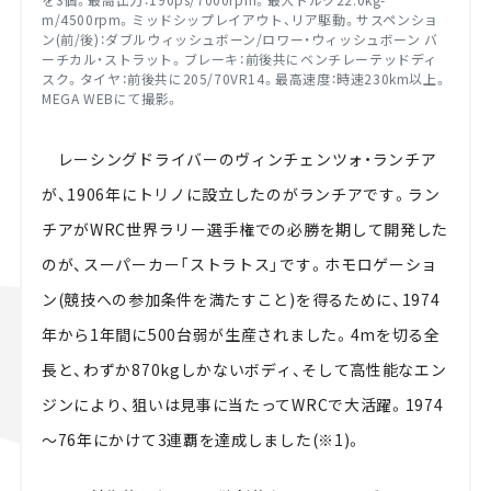
m/4500rpm。ミッドシップレイアウト、リア駆動。サスペンショ
ン(前/後)：ダブルウィッシュボーン/ロワー・ウィッシュボーン バ
ーチカル・ストラット。ブレーキ：前後共にベンチレーテッドディ
スク。タイヤ：前後共に205/70VR14。最高速度：時速230km以上。
MEGA WEBにて撮影。
レーシングドライバーのヴィンチェンツォ・ランチア
が、1906年にトリノに設立したのがランチアです。ラン
チアがWRC世界ラリー選手権での必勝を期して開発した
のが、スーパーカー「ストラトス」です。ホモロゲーショ
ン(競技への参加条件を満たすこと)を得るために、1974
年から1年間に500台弱が生産されました。4mを切る全
長と、わずか870kgしかないボディ、そして高性能なエン
ジンにより、狙いは見事に当たってWRCで大活躍。1974
～76年にかけて3連覇を達成しました(※1)。