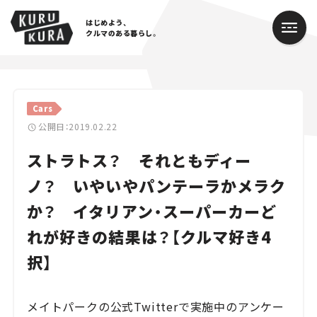
はじめよう、
クルマのある暮らし。
カテゴリ
Cars
Cars
公開日：2019.02.22
ストラトス？ それともディー
Lifestyle
ノ？ いやいやパンテーラかメラク
Traffic
か？ イタリアン・スーパーカーど
Special
れが好きの結果は？【クルマ好き4
Series
択】
Campaign
メイトパークの公式Twitterで実施中のアンケー
人気のハッシュタグ