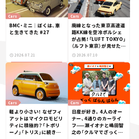
Cars
Cars
BMC・ミニ｜ぼくは、車
廃線となった東京高速道
と生きてきた #27
路KK線を空冷ポルシェ
が占拠！「LUFT TOKYO」
（ルフト東京）が見せた奇
跡の一日——ハッサンの
2026.07.21
2026.07.10
週末カーミーティング通
信 #2
Cars
Cars
軽より小さい！ なぜフィ
日産が好き。4人のオー
アットはマイクロモビリ
ナー、4通りのカーライ
ティに積極的？「トポリ
フ——瀬イオナと嶋田智
ーノ」「トリス」に続きコ
之の「クルマでざっくば
ンセプトカー「ムルティ
らんばらん！」＃19