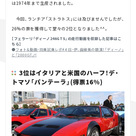
は1974年まで生産されました。
今回、ランチア「ストラトス」には及びませんでしたが、
26%の票を獲得して堂々の2位となりました^^。
【フェラーリ「ディーノ246GTS」の走行動画を収録した記事はこ
ちら】
●
フォト&動画・同乗試乗レポ#4 日・伊、曲線美の競演！「ディーノ」
と「2000GT」!!
3位はイタリアと米国のハーフ！デ・
トマソ「パンテーラ」(得票16%)