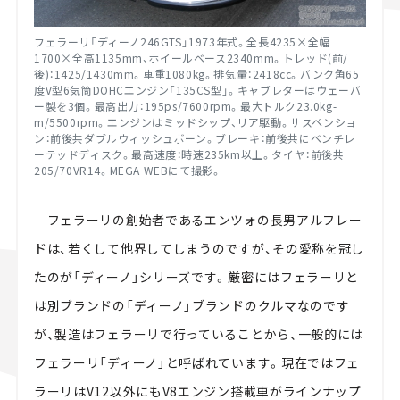
フェラーリ「ディーノ246GTS」1973年式。全長4235×全幅
1700×全高1135mm、ホイールベース2340mm。トレッド(前/
後)：1425/1430mm。車重1080kg。排気量：2418cc。バンク角65
度V型6気筒DOHCエンジン「135CS型」。キャブレターはウェーバ
ー製を3個。最高出力：195ps/7600rpm。最大トルク23.0kg-
m/5500rpm。エンジンはミッドシップ、リア駆動。サスペンショ
ン：前後共ダブルウィッシュボーン。ブレーキ：前後共にベンチレ
ーテッドディスク。最高速度：時速235km以上。タイヤ：前後共
205/70VR14。MEGA WEBにて撮影。
フェラーリの創始者であるエンツォの長男アルフレー
ドは、若くして他界してしまうのですが、その愛称を冠し
たのが「ディーノ」シリーズです。厳密にはフェラーリと
は別ブランドの「ディーノ」ブランドのクルマなのです
が、製造はフェラーリで行っていることから、一般的には
フェラーリ「ディーノ」と呼ばれています。現在ではフェ
ラーリはV12以外にもV8エンジン搭載車がラインナップ