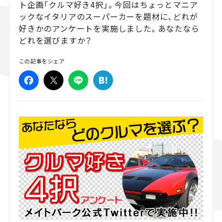
ト企画「クルマ好き4択」。今回はちょっとマニア
ックなイタリアのスーパーカーを題材に、どれが
スズキ ジムニー｜Suzuki Jimny
スズキ｜Suzuki
マツダ｜Mazda
マツダ ロードスター｜Mazda Roadster
好きかのアンケートを実施しました。あなたなら
どれを選びますか？
この記事をシェア