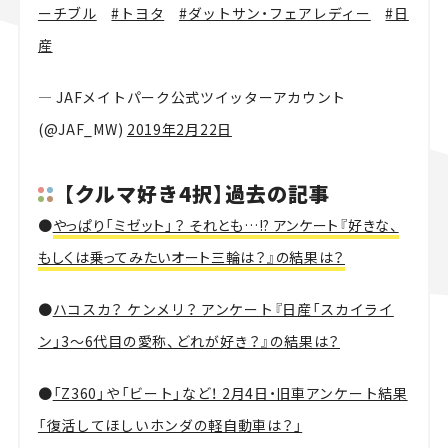
ーチブル
#トヨタ
#ダットサン・フェアレディー
#日
産
— JAFメイトパーク公式ツイッターアカウント
(@JAF_MW)
2019年2月22日
【クルマ好き4択】過去の記事
●
やっぱり「ミゼット」？ それとも…!? アンケート『好きな、
もしくは乗ってみたいオート三輪は？』の結果は？
●
ハコスカ？ ケンメリ？ アンケート『日産「スカイライ
ン」3～6代目の愛称、どれが好き？』の結果は？
●
「Z360」や「ビート」など！ 2月4日・旧車アンケート結果
「復活してほしいホンダの軽自動車は？」