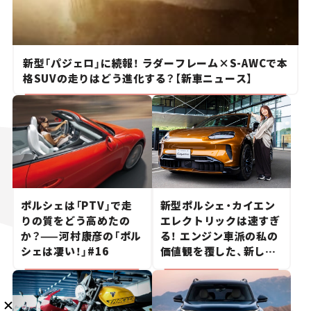
新型「パジェロ」に続報！ ラダーフレーム×S-AWCで本
格SUVの走りはどう進化する？【新車ニュース】
メルマガ登録
KURU KURAについて
広告掲載
プライバシーポリシー
採用情報
FAQ
ポルシェは「PTV」で走
新型ポルシェ・カイエン
follow us
りの質をどう高めたの
エレクトリックは速すぎ
か？——河村康彦の「ポル
る！ エンジン車派の私の
シェは凄い！」#16
価値観を覆した、新しい
ポルシェの走り。