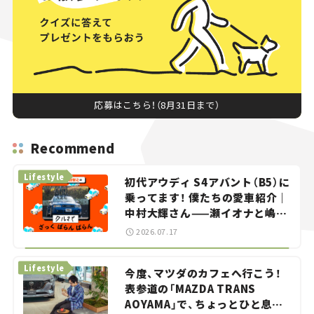
応募はこちら！（8月31日まで）
Recommend
Lifestyle
初代アウディ S4アバント（B5）に
乗ってます！ 僕たちの愛車紹介｜
中村大輝さん——瀬イオナと嶋田
智之の「クルマでざっくばらんば
2026.07.17
らん！」＃20
Lifestyle
今度、マツダのカフェへ行こう！
表参道の「MAZDA TRANS
AOYAMA」で、ちょっとひと息。