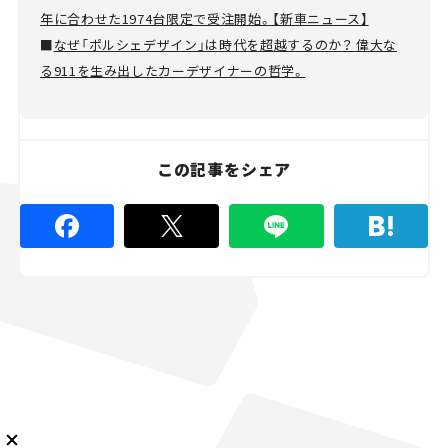
年に合わせた1974台限定で受注開始。【新車ニュース】
■
なぜ「ポルシェデザイン」は時代を超越するのか？ 偉大な
る911を生み出したカーデザイナーの哲学。
メルマガ登録
この記事をシェア
KURU KURAについて
広告掲載
プライバシーポリシー
採用情報
FAQ
follow us