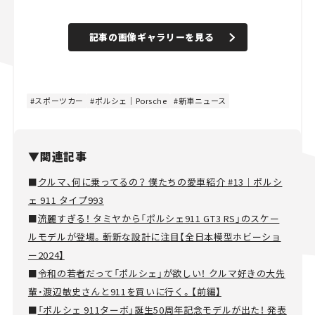
記事の画像ギャラリーを見る
スポーツカー
ポルシェ｜Porsche
新車ニュース
▼関連記事
■
クルマ、何に乗ってるの？ 僕たちの愛車紹介 #13｜ポルシ
ェ 911 タイプ993
■
流麗すぎる！ タミヤから「ポルシェ911 GT3 RS」のスケー
ルモデルが登場。斬新な設計に注目【全日本模型ホビーショ
ー2024】
■
令和の若者だって「ポルシェ」が欲しい！ クルマ好きの大先
輩・渡辺敏史さんと911を買いに行く。【前編】
■
「ポルシェ 911ターボ」誕生50周年記念モデルが出た！ 発表