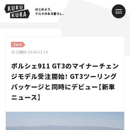
はじめよう、
クルマのある暮らし。
カテゴリ
Cars
Cars
公開日：2024.12.10
ポルシェ911 GT3のマイナーチェン
Lifestyle
ジモデル受注開始！ GT3ツーリング
Traffic
パッケージと同時にデビュー【新車
Special
ニュース】
Series
Campaign
人気のハッシュタグ