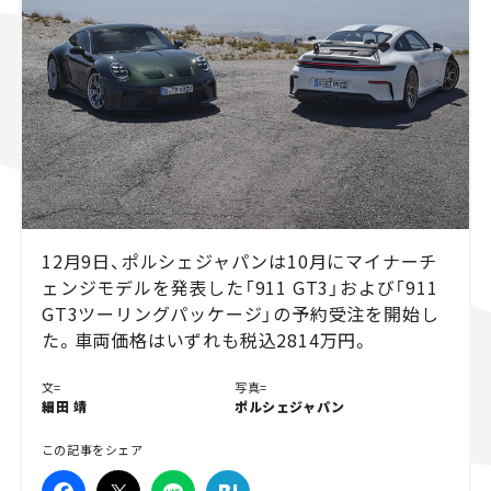
スズキ ジムニー｜Suzuki Jimny
スズキ｜Suzuki
マツダ｜Mazda
マツダ ロードスター｜Mazda Roadster
12月9日、ポルシェジャパンは10月にマイナーチ
ェンジモデルを発表した「911 GT3」および「911
GT3ツーリングパッケージ」の予約受注を開始し
た。車両価格はいずれも税込2814万円。
文=
写真=
細田 靖
ポルシェジャパン
この記事をシェア