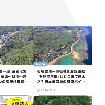
Traffic
島一周」高速は実
石垣空港～市街地を最短直結！
 茂原～鴨川～館
「石垣空港線」はどこまで進ん
3つの高規格道路計
だ？ 日本最南端の県道バイパ
館山鴨川道路」で検
ス、第2工区も延伸開通 【いま
2026.07.31
気になる道路計
気になる道路計画】