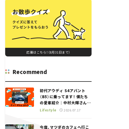
応募はこちら！（8月31日まで）
Recommend
初代アウディ S4アバント
（B5）に乗ってます！ 僕たち
の愛車紹介｜中村大輝さん
——瀬イオナと嶋田智之の
Lifestyle
2026.07.17
「クルマでざっくばらんばら
ん！」＃20
今度、マツダのカフェへ行こ