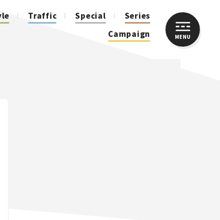
yle
Traffic
Special
Series
Campaign
MENU
CLOSE
人気のハッシュタグ
スズキ ジムニー｜Suzuki Jimny
スズキ｜Suzuki
マツダ｜Mazda
マツダ ロードスター｜Mazda Roadster