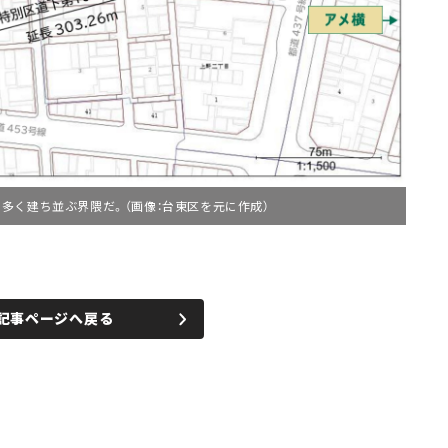
多く建ち並ぶ界隈だ。（画像：台東区を元に作成）
記事ページへ戻る