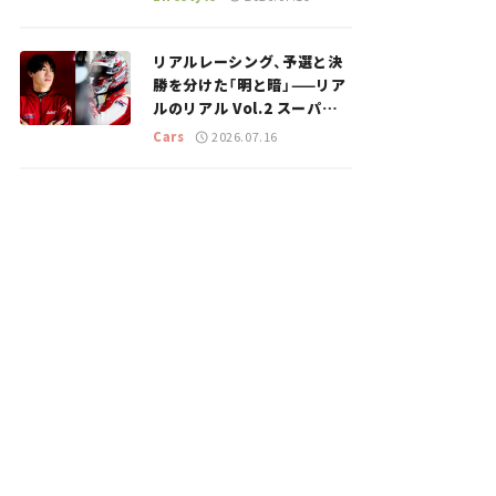
のスポットを紹介【道の駅マ
ニアの推し駅ガイド】vol.15
リアルレーシング、予選と決
勝を分けた「明と暗」——リア
ルのリアル Vol.2 スーパー
GT 2026開幕戦 岡山国際サ
Cars
2026.07.16
ーキット