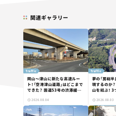
関連ギャラリー
Traffic
Traffic
岡山～津山に新たな高速ルー
夢の「房総半
ト！「空港津山道路」はどこまで
現するのか？
できた？ 国道53号の渋滞緩和
山を結ぶ！ 
に期待。岡山市側でも動きが
画の現状。「
2026.08.04
2026.08.03
【いま気になる道路計画】
討進む【いま
画】