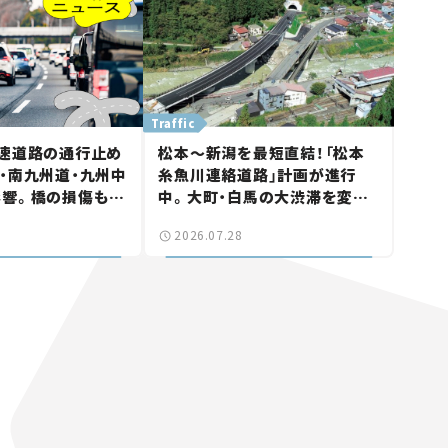
Traffic
速道路の通行止め
松本～新潟を最短直結！「松本
・南九州道・九州中
糸魚川連絡道路」計画が進行
影響。橋の損傷も確
中。大町・白馬の大渋滞を変え
ュース】
る「信号ゼロ」バイパスも事業
2026.07.28
化へ【いま気になる道路計画】