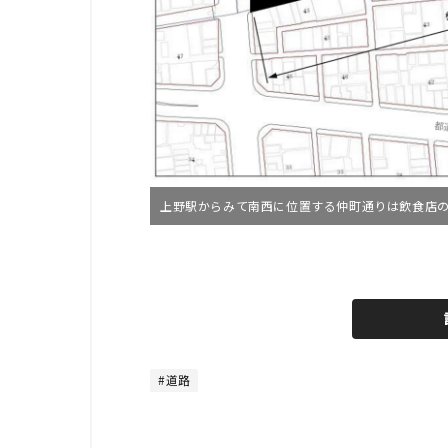
上野駅からみて南西に位置する仲町通りは飲食店の
L
o
/
U
a
n
d
m
e
u
d
t
:
e
8
0
道路
.
0
0
%