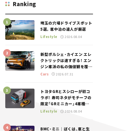
Ranking
埼玉の穴場ドライブスポット
5選。車中泊の達人が厳選
Lifestyle
2026.08.04
新型ポルシェ・カイエン エレ
クトリックは速すぎる！ エン
ジン車派の私の価値観を覆し
た、新しいポルシェの走り。
Cars
2026.07.31
トヨタGRとスシローが初コ
ラボ！ 寿司ネタがモチーフの
限定「GRミニカー」4車種が
登場。入手方法は？【クルマ
Lifestyle
2026.08.04
とホビー】
BMC・ミニ｜ぼくは、車と生