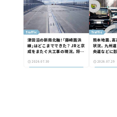
Traffic
Traffic
津田沼の新南北軸！「藤崎茜浜
熊本地震、高
線」はどこまでできた？ JRと京
状況。九州道
成をまたぐ大工事の現況。将来
央道などに
は「習志野～鎌ケ谷」を最短直
認【道路のニ
2026.07.30
2026.07.29
結【いま気になる道路計画】