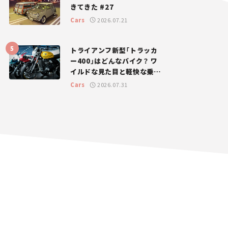
きてきた #27
Cars
2026.07.21
トライアンフ新型「トラッカ
ー400」はどんなバイク？ ワ
イルドな見た目と軽快な乗り
味を両立した400ccフラット
Cars
2026.07.31
トラッカー【試乗レビュー】