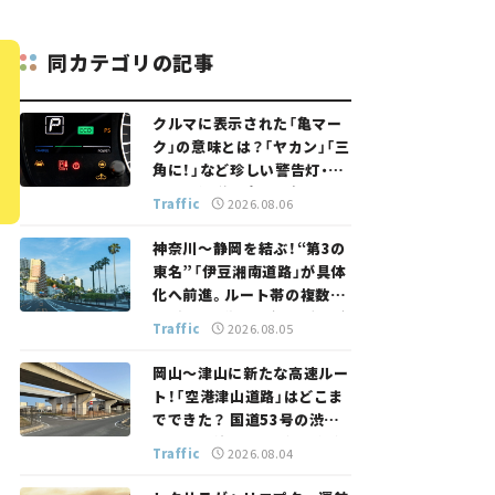
同カテゴリの記事
クルマに表示された「亀マー
ク」の意味とは？「ヤカン」「三
角に！」など珍しい警告灯・表
示灯を解説。 意外と便利なマ
Traffic
2026.08.06
ークも【クルマの知識】
神奈川～静岡を結ぶ！“第3の
東名”「伊豆湘南道路」が具体
化へ前進。ルート帯の複数案
検討へ。熱海まで信号ゼロが
Traffic
2026.08.05
実現？ 【いま気になる道路計
画】
岡山～津山に新たな高速ルー
ト！「空港津山道路」はどこま
でできた？ 国道53号の渋滞
緩和に期待。岡山市側でも動
Traffic
2026.08.04
きが【いま気になる道路計画】