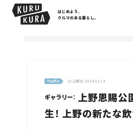
はじめよう、
クルマのある暮らし。
公開日：2024.02.14
Traffic
上野恩賜公
ギャラリー：
生！ 上野の新たな