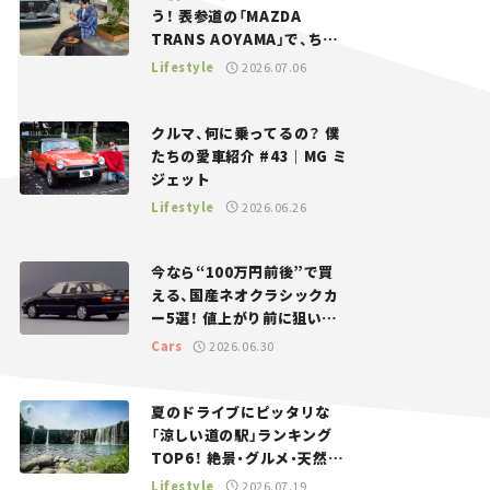
う！ 表参道の「MAZDA
TRANS AOYAMA」で、ちょ
っとひと息。——連載｜CCG
Lifestyle
2026.07.06
とクルマでどうする？＜第13
回＞
クルマ、何に乗ってるの？ 僕
たちの愛車紹介 #43｜MG ミ
ジェット
Lifestyle
2026.06.26
今なら“100万円前後”で買
える、国産ネオクラシックカ
ー5選！ 値上がり前に狙いた
い、中古車探しをお手伝い――ち
Cars
2026.06.30
ょっとイケてるマイカー選び
#02
夏のドライブにピッタリな
「涼しい道の駅」ランキング
TOP6！ 絶景・グルメ・天然ク
ーラーなど、避暑におすすめ
Lifestyle
2026.07.19