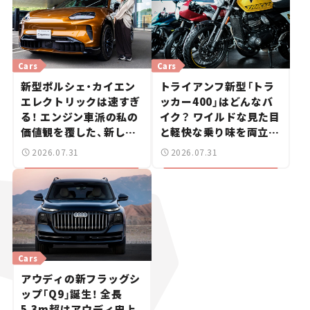
Cars
Cars
新型ポルシェ・カイエン
トライアンフ新型「トラ
エレクトリックは速すぎ
ッカー400」はどんなバ
る！ エンジン車派の私の
イク？ ワイルドな見た目
価値観を覆した、新しい
と軽快な乗り味を両立し
ポルシェの走り。
た400ccフラットトラッ
2026.07.31
2026.07.31
カー【試乗レビュー】
Cars
アウディの新フラッグシ
ップ「Q9」誕生！ 全長
5.3m超はアウディ史上