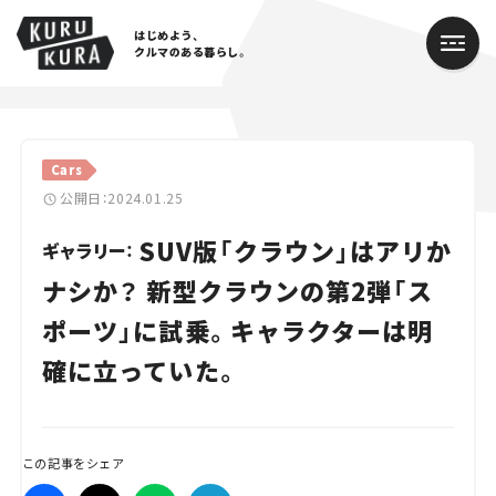
はじめよう、
クルマのある暮らし。
カテゴリ
Cars
Cars
公開日：2024.01.25
SUV版「クラウン」はアリか
Lifestyle
ギャラリー：
ナシか？ 新型クラウンの第2弾「ス
Traffic
ポーツ」に試乗。キャラクターは明
Special
確に立っていた。
Series
Campaign
この記事をシェア
人気のハッシュタグ