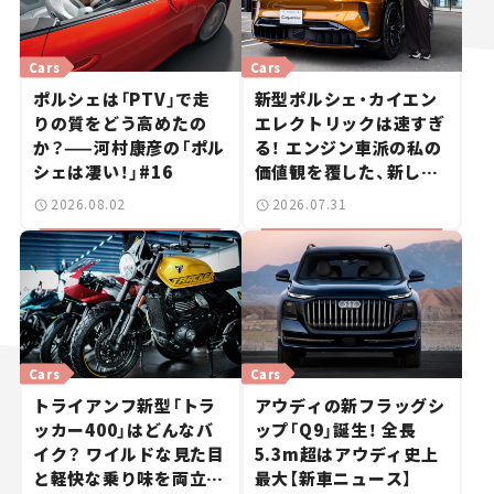
Cars
Cars
ポルシェは「PTV」で走
新型ポルシェ・カイエン
りの質をどう高めたの
エレクトリックは速すぎ
か？——河村康彦の「ポル
る！ エンジン車派の私の
シェは凄い！」#16
価値観を覆した、新しい
ポルシェの走り。
2026.08.02
2026.07.31
Cars
Cars
トライアンフ新型「トラ
アウディの新フラッグシ
ッカー400」はどんなバ
ップ「Q9」誕生！ 全長
イク？ ワイルドな見た目
5.3m超はアウディ史上
と軽快な乗り味を両立し
最大【新車ニュース】