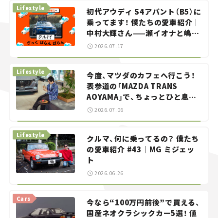
Lifestyle
初代アウディ S4アバント（B5）に
乗ってます！ 僕たちの愛車紹介｜
中村大輝さん——瀬イオナと嶋田
智之の「クルマでざっくばらんば
2026.07.17
らん！」＃20
Lifestyle
今度、マツダのカフェへ行こう！
表参道の「MAZDA TRANS
AOYAMA」で、ちょっとひと息。
——連載｜CCGとクルマでどうす
2026.07.06
る？＜第13回＞
Lifestyle
クルマ、何に乗ってるの？ 僕たち
の愛車紹介 #43｜MG ミジェッ
ト
2026.06.26
Cars
今なら“100万円前後”で買える、
国産ネオクラシックカー5選！ 値