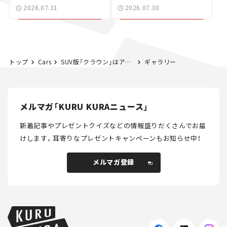
た400ccフラットトラッ
2026.07.31
2026.07.30
カー【試乗レビュー】
トップ
Cars
SUV版「クラウン」はアリかナシか？ 新型クラウンの第2弾「スポーツ」に試乗。キャラクターは明確に立っていた。
ギャラリー
メルマガ「KURU KURAニュース」
新着記事やプレゼントクイズなどの情報盛りだくさんでお届
けします。
耳寄りなプレゼントキャンペーンもお知らせ中！
メルマガ登録
メルマガ登録