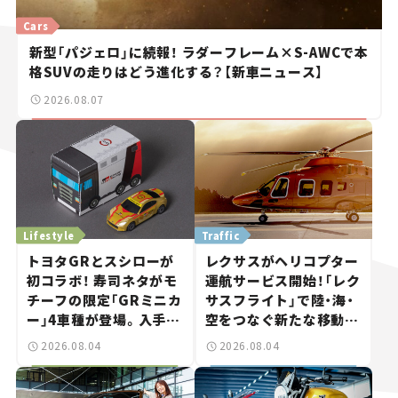
Cars
新型「パジェロ」に続報！ ラダーフレーム×S-AWCで本
格SUVの走りはどう進化する？【新車ニュース】
2026.08.07
Lifestyle
Traffic
トヨタGRとスシローが
レクサスがヘリコプター
初コラボ！ 寿司ネタがモ
運航サービス開始！「レク
チーフの限定「GRミニカ
サスフライト」で陸・海・
ー」4車種が登場。入手方
空をつなぐ新たな移動体
法は？【クルマとホビー】
験とは
2026.08.04
2026.08.04