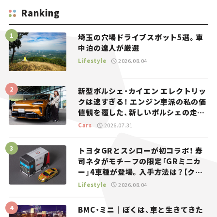
Ranking
埼玉の穴場ドライブスポット5選。車
中泊の達人が厳選
Lifestyle
2026.08.04
新型ポルシェ・カイエン エレクトリッ
クは速すぎる！ エンジン車派の私の価
値観を覆した、新しいポルシェの走
り。
Cars
2026.07.31
トヨタGRとスシローが初コラボ！ 寿
司ネタがモチーフの限定「GRミニカ
ー」4車種が登場。入手方法は？【クル
マとホビー】
Lifestyle
2026.08.04
BMC・ミニ｜ぼくは、車と生きてきた