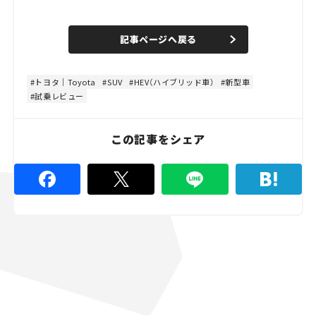
L
o
/
U
a
n
d
記事ページへ戻る
m
e
u
d
t
:
e
4
8
トヨタ｜Toyota
SUV
HEV（ハイブリッド車）
新型車
.
試乗レビュー
8
9
%
この記事をシェア