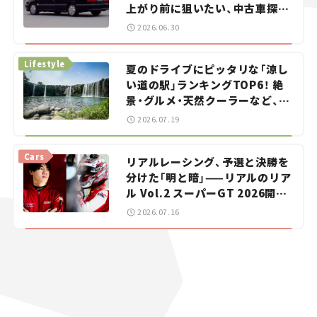
上がり前に狙いたい、中古車探し
をお手伝い――ちょっとイケてるマ
2026.06.30
イカー選び #02
Lifestyle
夏のドライブにピッタリな「涼し
い道の駅」ランキングTOP6！ 絶
景・グルメ・天然クーラーなど、避
暑におすすめのスポットを紹介
2026.07.19
【道の駅マニアの推し駅ガイド】
vol.15
Cars
リアルレーシング、予選と決勝を
分けた「明と暗」——リアルのリア
ル Vol.2 スーパーGT 2026開幕
戦 岡山国際サーキット
2026.07.16