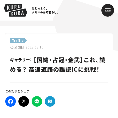
はじめよう、
クルマのある暮らし。
カテゴリ
Traffic
Cars
公開日：2023.08.15
【国縫・占冠・金武】これ、読
Lifestyle
ギャラリー：
める？ 高速道路の難読ICに挑戦！
Traffic
Special
この記事をシェア
Series
Campaign
人気のハッシュタグ