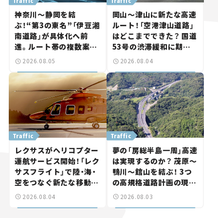
Traffic
Traffic
神奈川～静岡を結
岡山～津山に新たな高速
ぶ！“第3の東名”「伊豆湘
ルート！「空港津山道路」
南道路」が具体化へ前
はどこまでできた？ 国道
進。ルート帯の複数案検
53号の渋滞緩和に期待。
討へ。熱海まで信号ゼロ
岡山市側でも動きが【い
2026.08.05
2026.08.04
が実現？ 【いま気になる
ま気になる道路計画】
道路計画】
Traffic
Traffic
レクサスがヘリコプター
夢の「房総半島一周」高速
運航サービス開始！「レク
は実現するのか？ 茂原～
サスフライト」で陸・海・
鴨川～館山を結ぶ！ 3つ
空をつなぐ新たな移動体
の高規格道路計画の現
験とは
状。「館山鴨川道路」で検
2026.08.04
2026.08.03
討進む【いま気になる道
路計画】