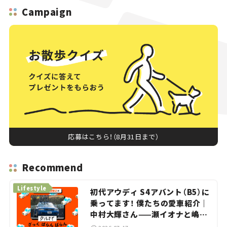
Campaign
応募はこちら！（8月31日まで）
Recommend
Lifestyle
初代アウディ S4アバント（B5）に
乗ってます！ 僕たちの愛車紹介｜
中村大輝さん——瀬イオナと嶋田
智之の「クルマでざっくばらんば