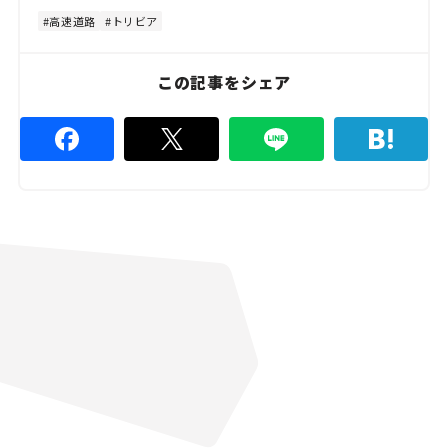
e
4
8
高速道路
トリビア
.
8
9
%
この記事をシェア