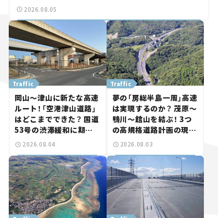
2026.08.05
Traffic
Traffic
岡山～津山に新たな高速
夢の「房総半島一周」高速
ルート！「空港津山道路」
は実現するのか？ 茂原～
はどこまでできた？ 国道
鴨川～館山を結ぶ！ 3つ
53号の渋滞緩和に期待。
の高規格道路計画の現
岡山市側でも動きが【い
状。「館山鴨川道路」で検
2026.08.04
2026.08.03
ま気になる道路計画】
討進む【いま気になる道
路計画】