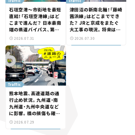
Traffic
Traffic
石垣空港～市街地を最短
津田沼の新南北軸！「藤崎
直結！「石垣空港線」はど
茜浜線」はどこまででき
こまで進んだ？ 日本最南
た？ JRと京成をまたぐ
端の県道バイパス、第2
大工事の現況。将来は
工区も延伸開通 【いま気
「習志野～鎌ケ谷」を最短
2026.07.31
2026.07.30
になる道路計画】
直結【いま気になる道路
計画】
Traffic
熊本地震、高速道路の通
行止め状況。九州道・南
九州道・九州中央道など
に影響。橋の損傷も確認
【道路のニュース】
2026.07.29