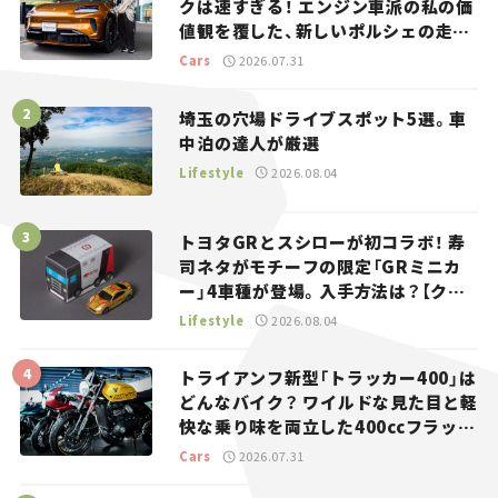
クは速すぎる！ エンジン車派の私の価
値観を覆した、新しいポルシェの走
り。
Cars
2026.07.31
埼玉の穴場ドライブスポット5選。車
中泊の達人が厳選
Lifestyle
2026.08.04
トヨタGRとスシローが初コラボ！ 寿
司ネタがモチーフの限定「GRミニカ
ー」4車種が登場。入手方法は？【クル
マとホビー】
Lifestyle
2026.08.04
トライアンフ新型「トラッカー400」は
どんなバイク？ ワイルドな見た目と軽
快な乗り味を両立した400ccフラット
トラッカー【試乗レビュー】
Cars
2026.07.31