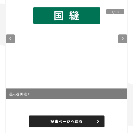
スズキ ジムニー｜Suzuki Jimny
スズキ｜Suzuki
1/13
マツダ｜Mazda
マツダ ロードスター｜Mazda Roadster
道央道 国縫IC
L
o
/
U
a
n
d
記事ページへ戻る
m
e
u
d
t
: