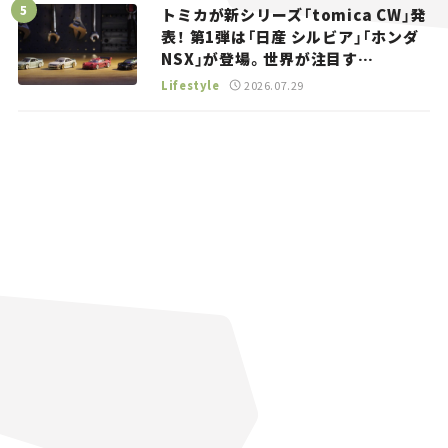
トミカが新シリーズ「tomica CW」発
表！ 第1弾は「日産 シルビア」「ホンダ
NSX」が登場。世界が注目す
る“JDM”に焦点【クルマとホビー】
Lifestyle
2026.07.29