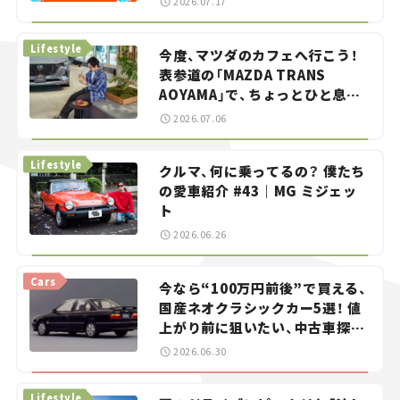
2026.07.17
らん！」＃20
Lifestyle
今度、マツダのカフェへ行こう！
表参道の「MAZDA TRANS
AOYAMA」で、ちょっとひと息。
——連載｜CCGとクルマでどうす
2026.07.06
る？＜第13回＞
Lifestyle
クルマ、何に乗ってるの？ 僕たち
の愛車紹介 #43｜MG ミジェッ
ト
2026.06.26
Cars
今なら“100万円前後”で買える、
国産ネオクラシックカー5選！ 値
上がり前に狙いたい、中古車探し
をお手伝い――ちょっとイケてるマ
2026.06.30
イカー選び #02
Lifestyle