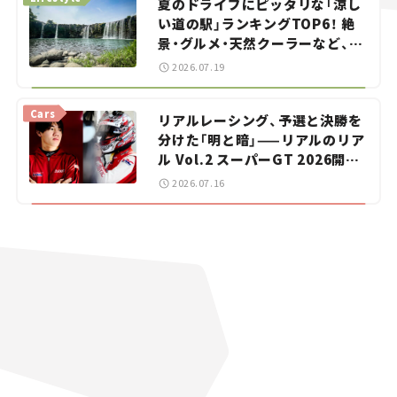
夏のドライブにピッタリな「涼し
い道の駅」ランキングTOP6！ 絶
景・グルメ・天然クーラーなど、避
暑におすすめのスポットを紹介
2026.07.19
【道の駅マニアの推し駅ガイド】
vol.15
Cars
リアルレーシング、予選と決勝を
分けた「明と暗」——リアルのリア
ル Vol.2 スーパーGT 2026開幕
戦 岡山国際サーキット
2026.07.16