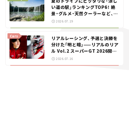
夏のドライブにピッタリな「涼し
い道の駅」ランキングTOP6！ 絶
景・グルメ・天然クーラーなど、避
暑におすすめのスポットを紹介
2026.07.19
【道の駅マニアの推し駅ガイド】
vol.15
Cars
リアルレーシング、予選と決勝を
分けた「明と暗」——リアルのリア
ル Vol.2 スーパーGT 2026開幕
戦 岡山国際サーキット
2026.07.16