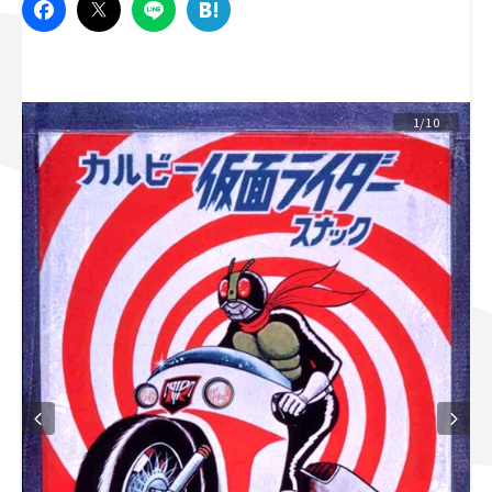
スズキ ジムニー｜Suzuki Jimny
スズキ｜Suzuki
マツダ｜Mazda
マツダ ロードスター｜Mazda Roadster
1/10