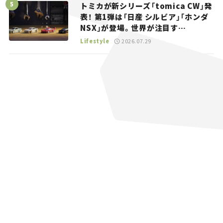
トミカが新シリーズ「tomica CW」発
表！ 第1弾は「日産 シルビア」「ホンダ
NSX」が登場。世界が注目す
る“JDM”に焦点【クルマとホビー】
Lifestyle
2026.07.29