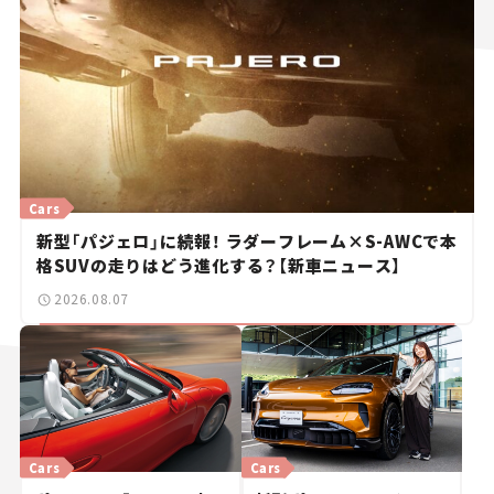
Cars
新型「パジェロ」に続報！ ラダーフレーム×S-AWCで本
格SUVの走りはどう進化する？【新車ニュース】
2026.08.07
Cars
Cars