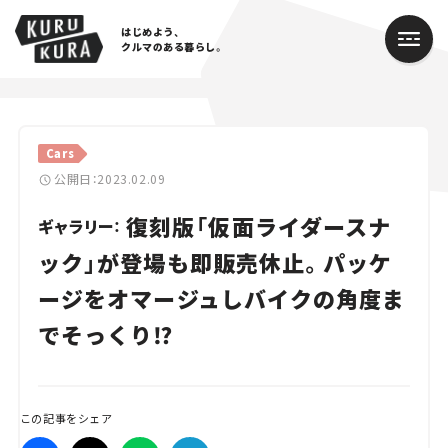
はじめよう、
クルマのある暮らし。
カテゴリ
Cars
Cars
公開日：2023.02.09
復刻版「仮面ライダースナ
Lifestyle
ギャラリー：
ック」が登場も即販売休止。パッケ
Traffic
ージをオマージュしバイクの角度ま
Special
でそっくり⁉
Series
Campaign
この記事をシェア
人気のハッシュタグ