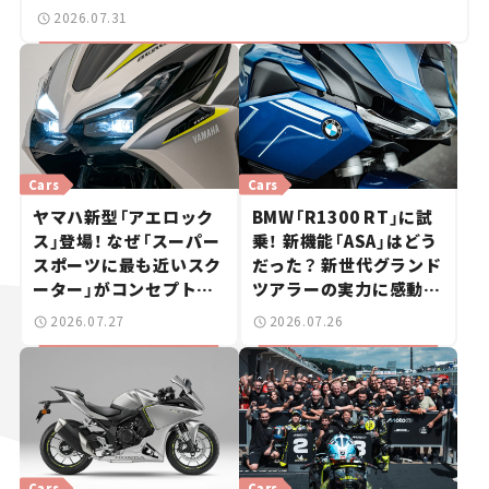
2026.07.31
Cars
Cars
ヤマハ新型「アエロック
BMW「R1300 RT」に試
ス」登場！ なぜ「スーパー
乗！ 新機能「ASA」はどう
スポーツに最も近いスク
だった？ 新世代グランド
ーター」がコンセプトな
ツアラーの実力に感動
のか？【新車ニュース】
【試乗レビュー】
2026.07.27
2026.07.26
Cars
Cars