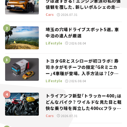
クは速すぎる！ エンジン車派の私の価
値観を覆した、新しいポルシェの走
り。
Cars
2026.07.31
埼玉の穴場ドライブスポット5選。車
中泊の達人が厳選
Lifestyle
2026.08.04
トヨタGRとスシローが初コラボ！ 寿
司ネタがモチーフの限定「GRミニカ
ー」4車種が登場。入手方法は？【クル
マとホビー】
Lifestyle
2026.08.04
トライアンフ新型「トラッカー400」は
どんなバイク？ ワイルドな見た目と軽
快な乗り味を両立した400ccフラット
トラッカー【試乗レビュー】
Cars
2026.07.31