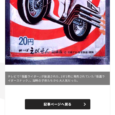
テレビで『仮面ライダー』が放送された、1971年に発売されていた『仮面ラ
イダースナック』。当時の子供たちから大人気だった。
L
o
/
U
a
n
d
記事ページへ戻る
m
e
u
d
t
:
e