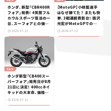
ホンダ、新型「CBR400R
【MotoGP】小椋藍選手
フォア」発表！ 4気筒フル
はなぜ勝てた？ またも快
カウルスポーツ復活の一
挙、3戦連続表彰台！ 国沢
台、スーフォアとの価格
光宏がMotoGPでの快
差は20万円【新車ニュー
進撃を解説
2026.07.15
2026.07.13
ス】
Cars
ホンダ新型「CB400スー
パーフォア」発売日が8月
21日に決定！ 400ccネイ
キッドの大本命、価格は
100万円切りの99万
2026.07.11
8800円【新車ニュース】