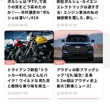
ポルシェは「PTV」で走
新型ポルシェ・カイエン
りの質をどう高めたの
エレクトリックは速すぎ
か？——河村康彦の「ポル
る！ エンジン車派の私の
シェは凄い！」#16
価値観を覆した、新しい
ポルシェの走り。
2026.08.02
2026.07.31
Cars
Cars
トライアンフ新型「トラ
アウディの新フラッグシ
ッカー400」はどんなバ
ップ「Q9」誕生！ 全長
イク？ ワイルドな見た目
5.3m超はアウディ史上
と軽快な乗り味を両立し
最大【新車ニュース】
た400ccフラットトラッ
2026.07.31
2026.07.30
カー【試乗レビュー】