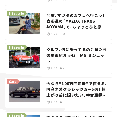
らん！」＃20
Lifestyle
今度、マツダのカフェへ行こう！
表参道の「MAZDA TRANS
AOYAMA」で、ちょっとひと息。
——連載｜CCGとクルマでどうす
2026.07.06
る？＜第13回＞
Lifestyle
クルマ、何に乗ってるの？ 僕たち
の愛車紹介 #43｜MG ミジェッ
ト
2026.06.26
Cars
今なら“100万円前後”で買える、
国産ネオクラシックカー5選！ 値
上がり前に狙いたい、中古車探し
をお手伝い――ちょっとイケてるマ
2026.06.30
イカー選び #02
Lifestyle