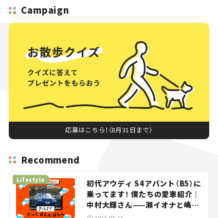
Campaign
応募はこちら！（8月31日まで）
Recommend
Lifestyle
初代アウディ S4アバント（B5）に
乗ってます！ 僕たちの愛車紹介｜
中村大輝さん——瀬イオナと嶋田
智之の「クルマでざっくばらんば
2026.07.17