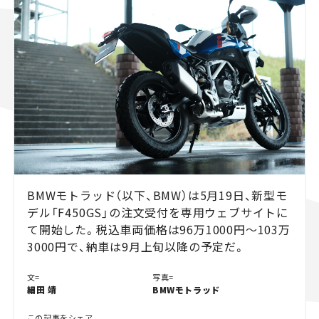
スズキ ジムニー｜Suzuki Jimny
スズキ｜Suzuki
マツダ｜Mazda
マツダ ロードスター｜Mazda Roadster
BMWモトラッド（以下、BMW）は5月19日、新型モ
デル「F450GS」の注文受付を専用ウェブサイトに
て開始した。税込車両価格は96万1000円〜103万
3000円で、納車は9月上旬以降の予定だ。
文=
写真=
細田 靖
BMWモトラッド
この記事をシェア