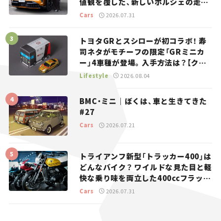
値観を覆した、新しいポルシェの走
り。
Cars
2026.07.31
トヨタGRとスシローが初コラボ！ 寿
司ネタがモチーフの限定「GRミニカ
ー」4車種が登場。入手方法は？【クル
マとホビー】
Lifestyle
2026.08.04
BMC・ミニ｜ぼくは、車と生きてきた
#27
Cars
2026.07.21
トライアンフ新型「トラッカー400」は
どんなバイク？ ワイルドな見た目と軽
快な乗り味を両立した400ccフラット
トラッカー【試乗レビュー】
Cars
2026.07.31