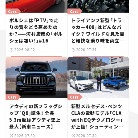
Cars
Cars
ポルシェは「PTV」で走
トライアンフ新型「トラ
りの質をどう高めたの
ッカー400」はどんなバ
か？——河村康彦の「ポル
イク？ ワイルドな見た目
シェは凄い！」#16
と軽快な乗り味を両立し
た400ccフラットトラッ
2026.08.02
2026.07.31
カー【試乗レビュー】
Cars
Cars
アウディの新フラッグシ
新型メルセデス・ベンツ
ップ「Q9」誕生！ 全長
CLAの電動モデル「CLA
5.3m超はアウディ史上
with EQテクノロジー」
最大【新車ニュース】
が上陸！ シューティング
ブレークも発売【新車ニ
2026.07.30
2026.07.30