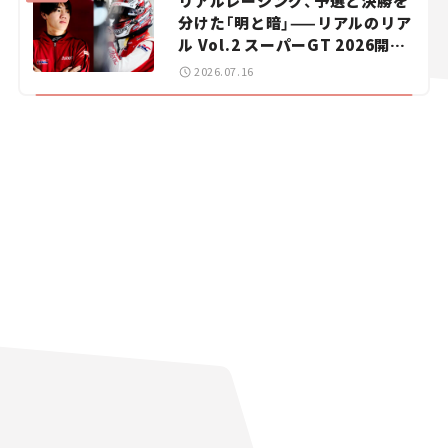
リアルレーシング、予選と決勝を
分けた「明と暗」——リアルのリア
ル Vol.2 スーパーGT 2026開幕
戦 岡山国際サーキット
2026.07.16