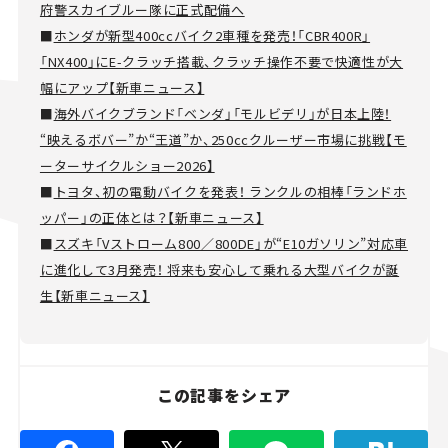
府警スカイブルー隊に正式配備へ
■
ホンダが新型400ccバイク2車種を発売！「CBR400R」
「NX400」にE-クラッチ搭載、クラッチ操作不要で快適性が大
幅にアップ【新車ニュース】
■
海外バイクブランド「ベンダ」「モルビデリ」が日本上陸！
“映えるボバー”か“王道”か、250ccクルーザー市場に挑戦【モ
ーターサイクルショー2026】
■
トヨタ、初の電動バイクを発表！ ランクルの相棒「ランドホ
ッパー」の正体とは？【新車ニュース】
■
スズキ「Vストローム800／800DE」が“E10ガソリン”対応車
に進化して3月発売！ 将来も安心して乗れる大型バイクが誕
生【新車ニュース】
この記事をシェア