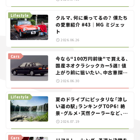
る？＜第13回＞
Lifestyle
クルマ、何に乗ってるの？ 僕たち
の愛車紹介 #43｜MG ミジェッ
ト
2026.06.26
Cars
今なら“100万円前後”で買える、
国産ネオクラシックカー5選！ 値
上がり前に狙いたい、中古車探し
をお手伝い――ちょっとイケてるマ
2026.06.30
イカー選び #02
Lifestyle
夏のドライブにピッタリな「涼し
い道の駅」ランキングTOP6！ 絶
景・グルメ・天然クーラーなど、避
暑におすすめのスポットを紹介
2026.07.19
【道の駅マニアの推し駅ガイド】
vol.15
Cars