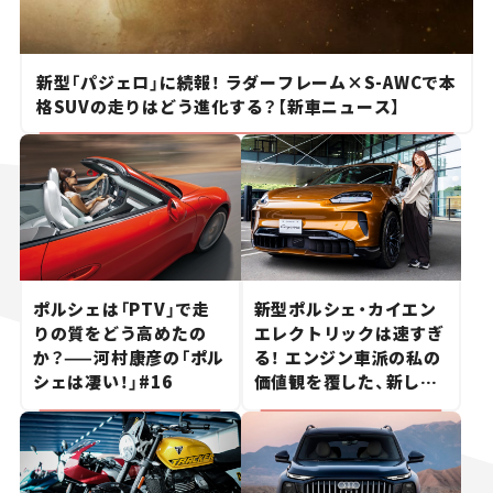
新型「パジェロ」に続報！ ラダーフレーム×S-AWCで本
格SUVの走りはどう進化する？【新車ニュース】
ポルシェは「PTV」で走
新型ポルシェ・カイエン
りの質をどう高めたの
エレクトリックは速すぎ
か？——河村康彦の「ポル
る！ エンジン車派の私の
シェは凄い！」#16
価値観を覆した、新しい
ポルシェの走り。