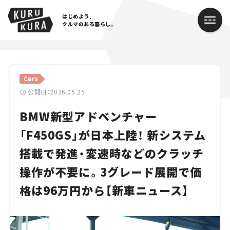
はじめよう、
クルマのある暮らし。
カテゴリ
Cars
Cars
公開日：2026.05.25
BMW新型アドベンチャー
Lifestyle
「F450GS」が日本上陸！ 新システム
Traffic
搭載で発進・変速時などのクラッチ
Special
操作が不要に。3グレード展開で価
Series
格は96万円から【新車ニュース】
Campaign
人気のハッシュタグ