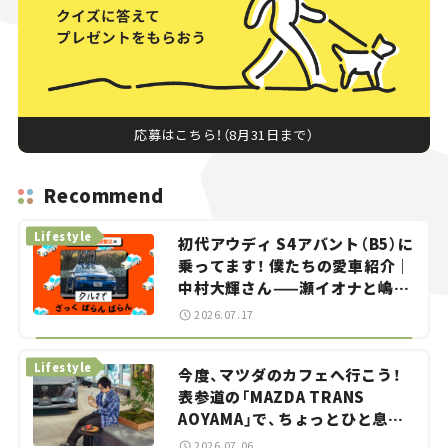
応募はこちら！（8月31日まで）
Recommend
Lifestyle
初代アウディ S4アバント（B5）に
乗ってます！ 僕たちの愛車紹介｜
中村大輝さん——瀬イオナと嶋田
智之の「クルマでざっくばらんば
2026.07.17
らん！」＃20
Lifestyle
今度、マツダのカフェへ行こう！
表参道の「MAZDA TRANS
AOYAMA」で、ちょっとひと息。
——連載｜CCGとクルマでどうす
2026.07.06