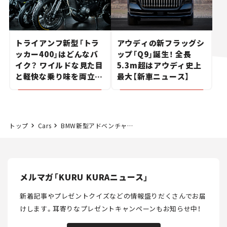
トライアンフ新型「トラ
アウディの新フラッグシ
ッカー400」はどんなバ
ップ「Q9」誕生！ 全長
イク？ ワイルドな見た目
5.3m超はアウディ史上
と軽快な乗り味を両立し
最大【新車ニュース】
た400ccフラットトラッ
カー【試乗レビュー】
トップ
Cars
BMW新型アドベンチャー「F450GS」が日本上陸！ 新システム搭載で発進・変速時などのクラッチ操作が不要に。3グレード展開で価格は96万円から【新車ニュース】
メルマガ「KURU KURAニュース」
新着記事やプレゼントクイズなどの情報盛りだくさんでお届
けします。
耳寄りなプレゼントキャンペーンもお知らせ中！