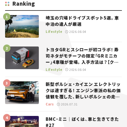
Ranking
埼玉の穴場ドライブスポット5選。車
中泊の達人が厳選
Lifestyle
2026.08.04
トヨタGRとスシローが初コラボ！ 寿
司ネタがモチーフの限定「GRミニカ
ー」4車種が登場。入手方法は？【クル
マとホビー】
Lifestyle
2026.08.04
新型ポルシェ・カイエン エレクトリッ
クは速すぎる！ エンジン車派の私の価
値観を覆した、新しいポルシェの走
り。
Cars
2026.07.31
BMC・ミニ｜ぼくは、車と生きてきた
#27