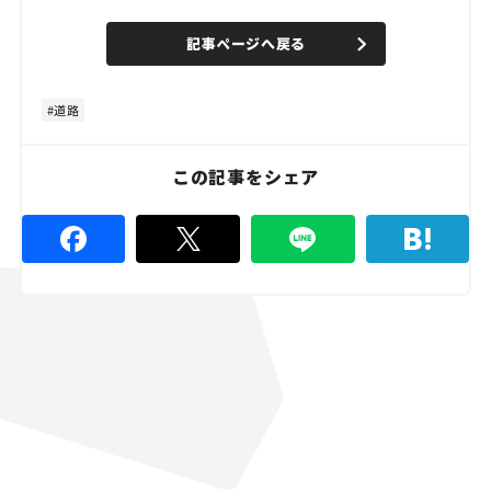
o
/
U
a
n
d
記事ページへ戻る
m
e
u
d
t
:
e
4
8
道路
.
8
9
%
この記事をシェア