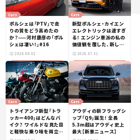
Cars
Cars
ポルシェは「PTV」で走
新型ポルシェ・カイエン
りの質をどう高めたの
エレクトリックは速すぎ
か？——河村康彦の「ポル
る！ エンジン車派の私の
シェは凄い！」#16
価値観を覆した、新しい
ポルシェの走り。
2026.08.02
2026.07.31
Cars
Cars
トライアンフ新型「トラ
アウディの新フラッグシ
ッカー400」はどんなバ
ップ「Q9」誕生！ 全長
イク？ ワイルドな見た目
5.3m超はアウディ史上
と軽快な乗り味を両立し
最大【新車ニュース】
た400ccフラットトラッ