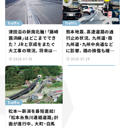
Traffic
Traffic
津田沼の新南北軸！「藤崎
熊本地震、高速道路の通
茜浜線」はどこまででき
行止め状況。九州道・南
た？ JRと京成をまたぐ
九州道・九州中央道など
大工事の現況。将来は
に影響。橋の損傷も確認
「習志野～鎌ケ谷」を最短
【道路のニュース】
2026.07.30
2026.07.29
直結【いま気になる道路
計画】
Traffic
松本～新潟を最短直結！
「松本糸魚川連絡道路」計
画が進行中。大町・白馬