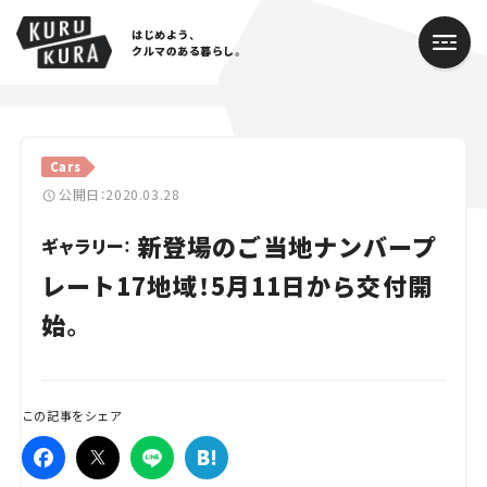
はじめよう、
クルマのある暮らし。
カテゴリ
Cars
Cars
公開日：2020.03.28
新登場のご当地ナンバープ
Lifestyle
ギャラリー：
レート17地域！5月11日から交付開
Traffic
始。
Special
Series
この記事をシェア
Campaign
人気のハッシュタグ