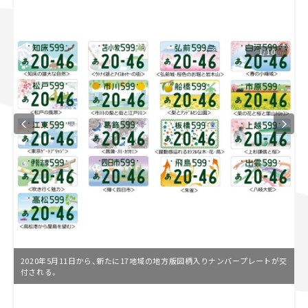
スズキ ジムニー｜Suzuki Jimny
スズキ｜Suzuki
マツダ｜Mazda
マツダ ロードスター｜Mazda Roadster
1/10
2020年5月11日から、新たに17地域の地方版図柄入りナンバープレートが交
付される。
L