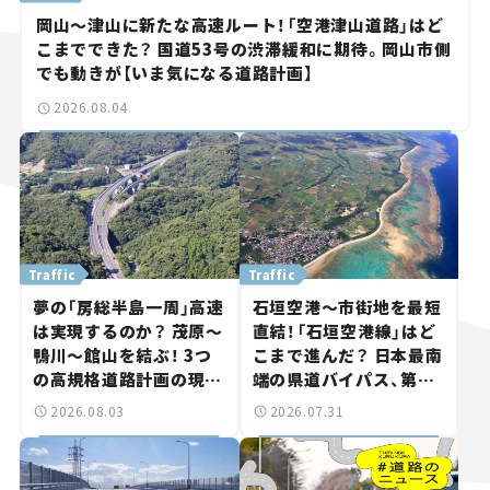
岡山～津山に新たな高速ルート！「空港津山道路」はど
こまでできた？ 国道53号の渋滞緩和に期待。岡山市側
でも動きが【いま気になる道路計画】
2026.08.04
Traffic
Traffic
夢の「房総半島一周」高速
石垣空港～市街地を最短
は実現するのか？ 茂原～
直結！「石垣空港線」はど
鴨川～館山を結ぶ！ 3つ
こまで進んだ？ 日本最南
の高規格道路計画の現
端の県道バイパス、第2
状。「館山鴨川道路」で検
工区も延伸開通 【いま気
2026.08.03
2026.07.31
討進む【いま気になる道
になる道路計画】
路計画】