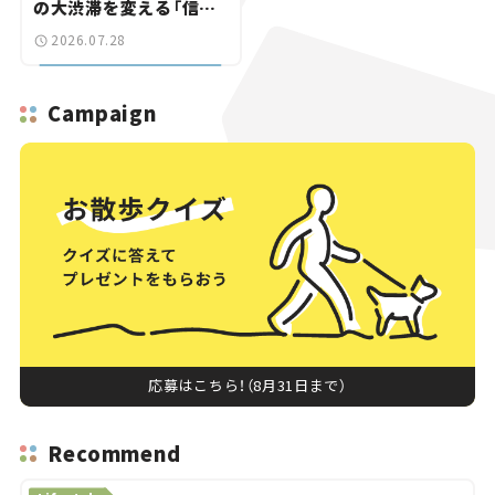
の大渋滞を変える「信号
ゼロ」バイパスも事業化
2026.07.28
へ【いま気になる道路計
画】
Campaign
応募はこちら！（8月31日まで）
Recommend