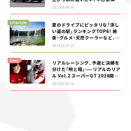
をお手伝い――ちょっとイケてるマ
2026.06.30
イカー選び #02
Lifestyle
夏のドライブにピッタリな「涼し
い道の駅」ランキングTOP6！ 絶
景・グルメ・天然クーラーなど、避
暑におすすめのスポットを紹介
2026.07.19
【道の駅マニアの推し駅ガイド】
vol.15
Cars
リアルレーシング、予選と決勝を
分けた「明と暗」——リアルのリア
ル Vol.2 スーパーGT 2026開幕
戦 岡山国際サーキット
2026.07.16