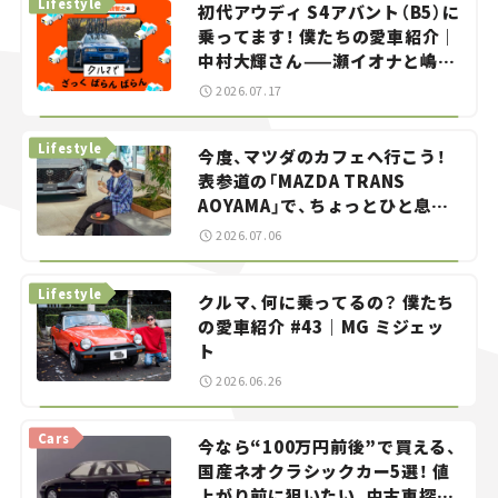
Lifestyle
初代アウディ S4アバント（B5）に
乗ってます！ 僕たちの愛車紹介｜
中村大輝さん——瀬イオナと嶋田
智之の「クルマでざっくばらんば
2026.07.17
らん！」＃20
Lifestyle
今度、マツダのカフェへ行こう！
表参道の「MAZDA TRANS
AOYAMA」で、ちょっとひと息。
——連載｜CCGとクルマでどうす
2026.07.06
る？＜第13回＞
Lifestyle
クルマ、何に乗ってるの？ 僕たち
の愛車紹介 #43｜MG ミジェッ
ト
2026.06.26
Cars
今なら“100万円前後”で買える、
国産ネオクラシックカー5選！ 値
上がり前に狙いたい、中古車探し