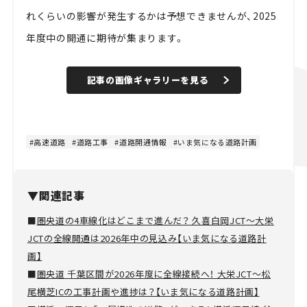
れくらいの影響が発生するかは予想できませんが、2025
年度中の開通に期待が集まります。
記事の画像ギャラリーを見る
高速道路
道路工事
道路開通情報
いま気になる道路計画
▼関連記事
■
圏央道の4車線化はどこまで進んだ？ 久喜白岡JCT～大栄
JCTの全線開通は2026年中の見込み【いま気になる道路計
画】
■
圏央道 千葉区間が2026年度に全線接続へ！ 大栄JCT～松
尾横芝ICの工事計画や進捗は？【いま気になる道路計画】