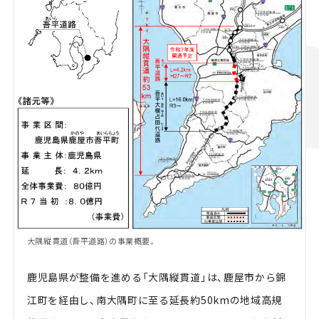
大隅縦貫道（吾平道路）の事業概要。
鹿児島県が整備を進める「大隅縦貫道」は、鹿屋市から錦
江町を経由し、南大隅町に至る延長約50kmの地域高規