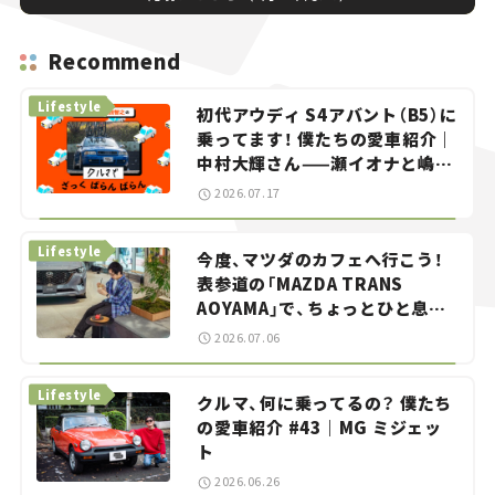
Recommend
Lifestyle
初代アウディ S4アバント（B5）に
乗ってます！ 僕たちの愛車紹介｜
中村大輝さん——瀬イオナと嶋田
智之の「クルマでざっくばらんば
2026.07.17
らん！」＃20
Lifestyle
今度、マツダのカフェへ行こう！
表参道の「MAZDA TRANS
AOYAMA」で、ちょっとひと息。
——連載｜CCGとクルマでどうす
2026.07.06
る？＜第13回＞
Lifestyle
クルマ、何に乗ってるの？ 僕たち
の愛車紹介 #43｜MG ミジェッ
ト
2026.06.26