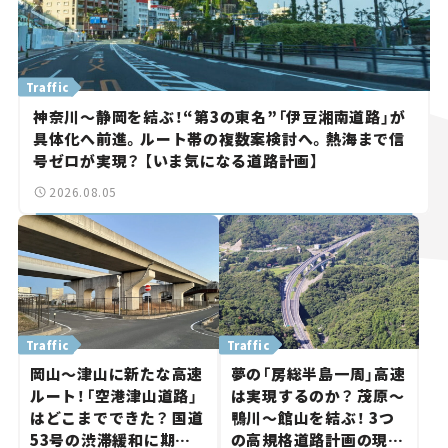
Traffic
神奈川～静岡を結ぶ！“第3の東名”「伊豆湘南道路」が
具体化へ前進。ルート帯の複数案検討へ。熱海まで信
号ゼロが実現？ 【いま気になる道路計画】
2026.08.05
Traffic
Traffic
岡山～津山に新たな高速
夢の「房総半島一周」高速
ルート！「空港津山道路」
は実現するのか？ 茂原～
はどこまでできた？ 国道
鴨川～館山を結ぶ！ 3つ
53号の渋滞緩和に期待。
の高規格道路計画の現