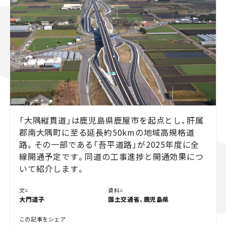
スズキ ジムニー｜Suzuki Jimny
スズキ｜Suzuki
マツダ｜Mazda
マツダ ロードスター｜Mazda Roadster
「大隅縦貫道」は鹿児島県鹿屋市を起点とし、肝属
郡南大隅町に至る延長約50kmの地域高規格道
路。その一部である「吾平道路」が2025年度に全
線開通予定です。同道の工事進捗と開通効果につ
いて紹介します。
文=
資料=
大門道子
国土交通省、鹿児島県
この記事をシェア