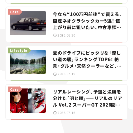
Cars
今なら“100万円前後”で買える、
国産ネオクラシックカー5選！ 値
上がり前に狙いたい、中古車探し
をお手伝い――ちょっとイケてるマ
2026.06.30
イカー選び #02
Lifestyle
夏のドライブにピッタリな「涼し
い道の駅」ランキングTOP6！ 絶
景・グルメ・天然クーラーなど、避
暑におすすめのスポットを紹介
2026.07.19
【道の駅マニアの推し駅ガイド】
vol.15
Cars
リアルレーシング、予選と決勝を
分けた「明と暗」——リアルのリア
ル Vol.2 スーパーGT 2026開幕
戦 岡山国際サーキット
2026.07.16