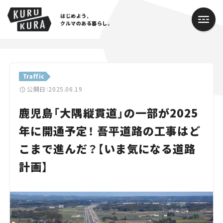
はじめよう、
クルマのある暮らし。
カテゴリ
Traffic
Cars
公開日：2025.06.19
鹿児島「大隅縦貫道」の一部が2025
Lifestyle
年に開通予定！ 吾平道路の工事はど
Traffic
こまで進んだ？【いま気になる道路
Special
計画】
Series
Campaign
人気のハッシュタグ