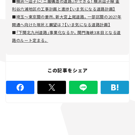
■
横浜～逗子に「ニ層構造の道路」ができる！ 横浜逗子線 釜
利谷六浦地区の工事計画と進捗【いま気になる道路計画】
■
埼玉～東京間の要所、新大宮上尾道路。一部区間の2027年
開通へ向けた現状と展望は？【いま気になる道路計画】
■
「下関北九州道路」事業化なるか。関門海峡3本目となる道
路のルート定まる。
この記事をシェア