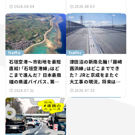
岡山市側でも動きが【い
状。「館山鴨川道路」で検
2026.08.04
2026.08.03
ま気になる道路計画】
討進む【いま気になる道
路計画】
Traffic
Traffic
石垣空港～市街地を最短
津田沼の新南北軸！「藤崎
直結！「石垣空港線」はど
茜浜線」はどこまででき
こまで進んだ？ 日本最南
た？ JRと京成をまたぐ
端の県道バイパス、第2
大工事の現況。将来は
工区も延伸開通 【いま気
「習志野～鎌ケ谷」を最短
2026.07.31
2026.07.30
になる道路計画】
直結【いま気になる道路
計画】