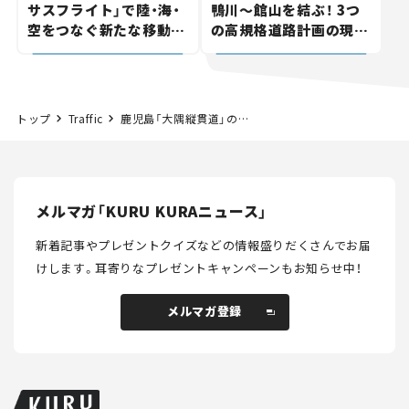
サスフライト」で陸・海・
鴨川～館山を結ぶ！ 3つ
空をつなぐ新たな移動体
の高規格道路計画の現
験とは
状。「館山鴨川道路」で検
討進む【いま気になる道
路計画】
トップ
Traffic
鹿児島「大隅縦貫道」の一部が2025年に開通予定！ 吾平道路の工事はどこまで進んだ？【いま気になる道路計画】
メルマガ「KURU KURAニュース」
新着記事やプレゼントクイズなどの情報盛りだくさんでお届
けします。
耳寄りなプレゼントキャンペーンもお知らせ中！
メルマガ登録