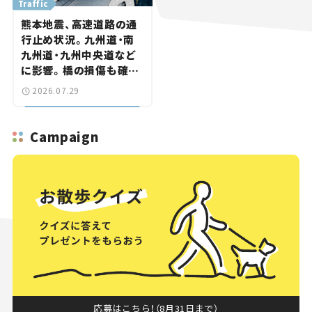
Traffic
熊本地震、高速道路の通
行止め状況。九州道・南
九州道・九州中央道など
に影響。橋の損傷も確認
【道路のニュース】
2026.07.29
Campaign
応募はこちら！（8月31日まで）