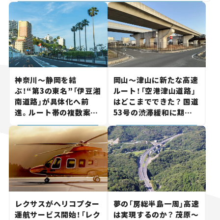
神奈川～静岡を結
岡山～津山に新たな高速
ぶ！“第3の東名”「伊豆湘
ルート！「空港津山道路」
南道路」が具体化へ前
はどこまでできた？ 国道
進。ルート帯の複数案検
53号の渋滞緩和に期待。
討へ。熱海まで信号ゼロ
岡山市側でも動きが【い
が実現？ 【いま気になる
ま気になる道路計画】
道路計画】
レクサスがヘリコプター
夢の「房総半島一周」高速
運航サービス開始！「レク
は実現するのか？ 茂原～