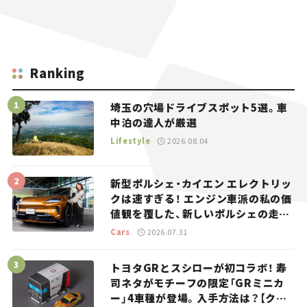
Ranking
埼玉の穴場ドライブスポット5選。車
中泊の達人が厳選
Lifestyle
2026.08.04
新型ポルシェ・カイエン エレクトリッ
クは速すぎる！ エンジン車派の私の価
値観を覆した、新しいポルシェの走
り。
Cars
2026.07.31
トヨタGRとスシローが初コラボ！ 寿
司ネタがモチーフの限定「GRミニカ
ー」4車種が登場。入手方法は？【クル