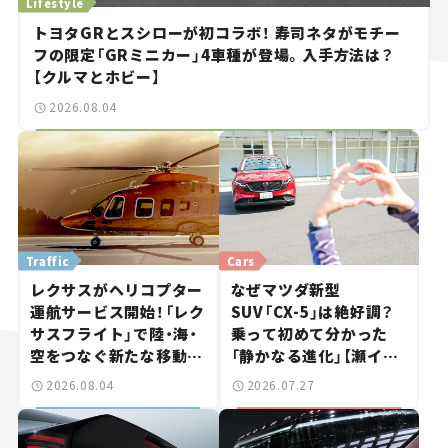
Lifestyle
トヨタGRとスシローが初コラボ！ 寿司ネタがモチー
フの限定「GRミニカー」4車種が登場。入手方法は？
【クルマとホビー】
2026.08.04
Traffic
Cars
レクサスがヘリコプター
なぜマツダ新型
運航サービス開始！「レク
SUV「CX-5」は絶好調？
サスフライト」で陸・海・
乗って初めて分かった
空をつなぐ新たな移動体
「静かなる進化」【瀬イオ
験とは
ナの試乗レビュー】
2026.08.04
2026.07.27