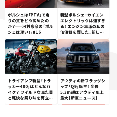
ポルシェは「PTV」で走
新型ポルシェ・カイエン
りの質をどう高めたの
エレクトリックは速すぎ
か？——河村康彦の「ポル
る！ エンジン車派の私の
シェは凄い！」#16
価値観を覆した、新しい
ポルシェの走り。
トライアンフ新型「トラ
アウディの新フラッグシ
ッカー400」はどんなバ
ップ「Q9」誕生！ 全長
イク？ ワイルドな見た目
5.3m超はアウディ史上
と軽快な乗り味を両立し
最大【新車ニュース】
た400ccフラットトラッ
カー【試乗レビュー】