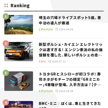
Ranking
埼玉の穴場ドライブスポット5選。車
中泊の達人が厳選
Lifestyle
2026.08.04
新型ポルシェ・カイエン エレクトリッ
クは速すぎる！ エンジン車派の私の価
値観を覆した、新しいポルシェの走
り。
Cars
2026.07.31
トヨタGRとスシローが初コラボ！ 寿
司ネタがモチーフの限定「GRミニカ
ー」4車種が登場。入手方法は？【クル
マとホビー】
Lifestyle
2026.08.04
BMC・ミニ｜ぼくは、車と生きてきた