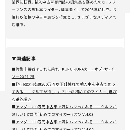
業界に転職。輸入中古車専門誌の編集長を務めたのち、フリ
ーランスの自動車ライター、編集者として2006年に独立。お
値打ち価格の中古車選びを得意とし、さまざまなメディアで
活躍中。
▼関連記事
■
特集｜若者はこれに乗れ！ KURU KURAカー・オブ・ザ・イ
ヤー2024-25
■
【MT限定・総額200万円以下！】憧れの輸入車を中古で買っ
てみる──クルマが欲しい！ Z世代「初めてのマイカー」選び
＜番外編＞
■
アンダー200万円中古車で沼にハマってみる──クルマが
欲しい！ Z世代「初めてのマイカー」選び Vol.03
■
アンダー100万円中古車で沼にハマってみる──クルマが
欲しい！ Z世代「初めてのマイカー」選び Vol.02