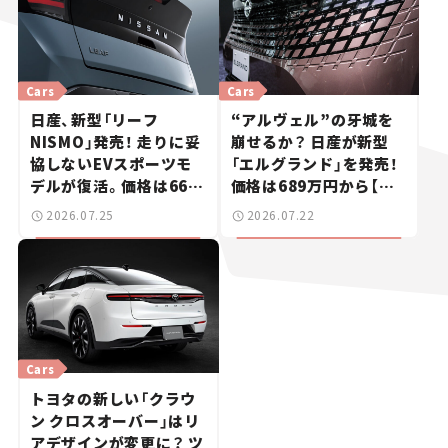
Cars
Cars
日産、新型「リーフ
“アルヴェル”の牙城を
NISMO」発売！ 走りに妥
崩せるか？ 日産が新型
協しないEVスポーツモ
「エルグランド」を発売！
デルが復活。価格は660
価格は689万円から【新
万円から【新車ニュース】
車ニュース】
2026.07.25
2026.07.22
Cars
トヨタの新しい「クラウ
ン クロスオーバー」はリ
アデザインが変更に？ ツ