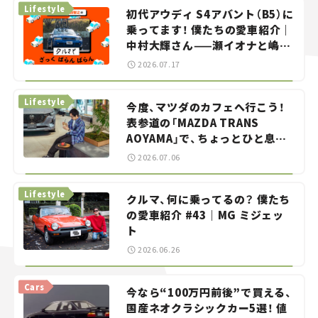
Lifestyle
初代アウディ S4アバント（B5）に
乗ってます！ 僕たちの愛車紹介｜
中村大輝さん——瀬イオナと嶋田
智之の「クルマでざっくばらんば
2026.07.17
らん！」＃20
Lifestyle
今度、マツダのカフェへ行こう！
表参道の「MAZDA TRANS
AOYAMA」で、ちょっとひと息。
——連載｜CCGとクルマでどうす
2026.07.06
る？＜第13回＞
Lifestyle
クルマ、何に乗ってるの？ 僕たち
の愛車紹介 #43｜MG ミジェッ
ト
2026.06.26
Cars
今なら“100万円前後”で買える、
国産ネオクラシックカー5選！ 値