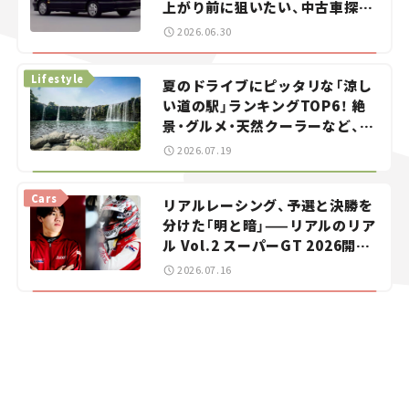
上がり前に狙いたい、中古車探し
をお手伝い――ちょっとイケてるマ
2026.06.30
イカー選び #02
Lifestyle
夏のドライブにピッタリな「涼し
い道の駅」ランキングTOP6！ 絶
景・グルメ・天然クーラーなど、避
暑におすすめのスポットを紹介
2026.07.19
【道の駅マニアの推し駅ガイド】
vol.15
Cars
リアルレーシング、予選と決勝を
分けた「明と暗」——リアルのリア
ル Vol.2 スーパーGT 2026開幕
戦 岡山国際サーキット
2026.07.16