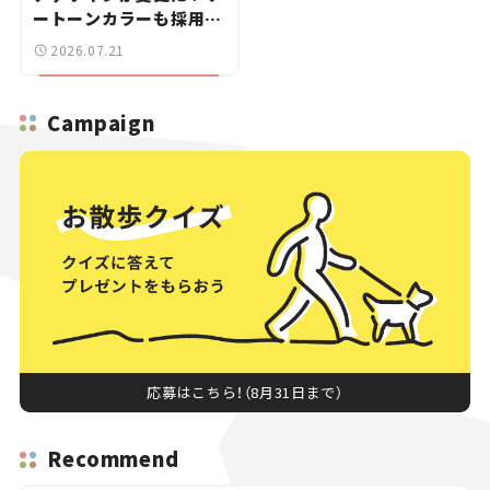
ートーンカラーも採用し
9月中旬に発表予定【新車
2026.07.21
ニュース】
Campaign
応募はこちら！（8月31日まで）
Recommend