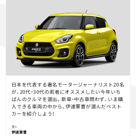
スズキ ジムニー｜Suzuki Jimny
スズキ｜Suzuki
マツダ｜Mazda
マツダ ロードスター｜Mazda Roadster
日本を代表する著名モータージャーナリスト20名
が、20代・30代の若者にオススメしたい今年いち
ばんのクルマを選出。新車・中古車問わず、いま購
入できる車両の中から、伊達軍曹が選んだベスト
カーを紹介しよう！
文=
伊達軍曹