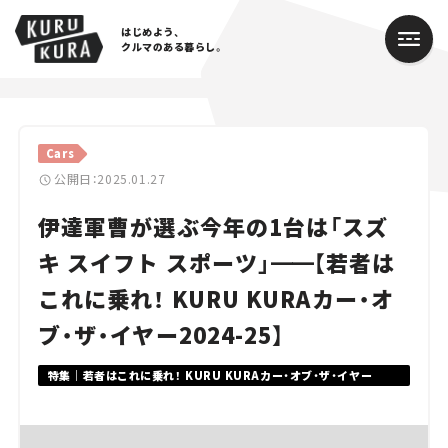
はじめよう、
クルマのある暮らし。
カテゴリ
Cars
Cars
公開日：2025.01.27
伊達軍曹が選ぶ今年の1台は「スズ
Lifestyle
キ スイフト スポーツ」
━━
【若者は
Traffic
これに乗れ！ KURU KURAカー・オ
Special
ブ・ザ・イヤー2024-25】
Series
特集｜若者はこれに乗れ！ KURU KURAカー・オブ・ザ・イヤー
2024-25
Campaign
人気のハッシュタグ