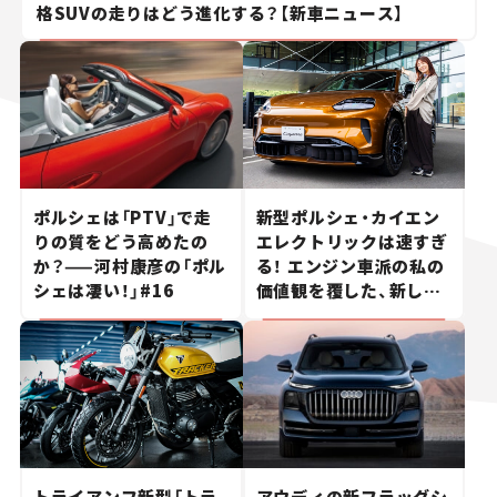
格SUVの走りはどう進化する？【新車ニュース】
ポルシェは「PTV」で走
新型ポルシェ・カイエン
りの質をどう高めたの
エレクトリックは速すぎ
か？——河村康彦の「ポル
る！ エンジン車派の私の
シェは凄い！」#16
価値観を覆した、新しい
ポルシェの走り。
トライアンフ新型「トラ
アウディの新フラッグシ