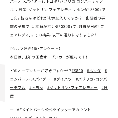
パーノ スパイダー」、トヨタ「パブリカ コンバーティブ
ル」、日産「ダットサン フェアレディ」、ホンダ「S800」で
した。皆さんはどれがお気に入りですか？ 出題者の事
前の予想では、本命がホンダ「S800」で、対抗が日産「フ
ェアレディ」。その結果、以下の通りになりました！
【クルマ好き4択・アンケート】
本日は、往年の国産オープンカーが題材です！
どのオープンカーが好きですか^^？
#S800
#ホンダ
#
コンパーノ・スパイダー
#ダイハツ
#パブリカ・コンバ
ーチブル
#トヨタ
#ダットサン・フェアレディー
#日
産
— JAFメイトパーク公式ツイッターアカウント
(@JAF_MW)
2019年2月22日