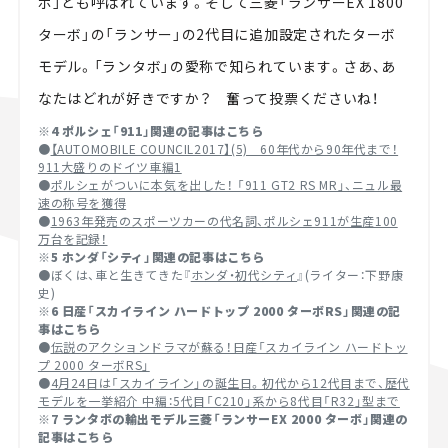
ボ」とも呼ばれています。そして三菱「ランサーEX 1800
ターボ」の「ランサー」の2代目に追加設定されたターボ
モデル。「ランタボ」の愛称で知られています。さあ、あ
なたはどれが好きですか？ 奮って投票くださいね！
※4 ポルシェ「911」関連の記事はこちら
●
【AUTOMOBILE COUNCIL2017】(5) 60年代から90年代まで！
911大盛りのドイツ車編1
●
ポルシェがついに本気を出した！ 「911 GT2 RS MR」、ニュル最
速の称号を獲得
●
1963年発売のスポーツカーの代名詞、ポルシェ911が生産100
万台を記録！
※5 ホンダ「シティ」関連の記事はこちら
●ぼくは、車と生きてきた『
ホンダ・初代シティ
』(ライター：下野康
史)
※6 日産「スカイライン ハードトップ 2000 ターボRS」関連の記
事はこちら
●
伝説のアクションドラマが蘇る！日産「スカイライン ハードトッ
プ 2000 ターボRS」
●
4月24日は「スカイライン」の誕生日。初代から12代目まで、歴代
モデルを一挙紹介 中編：5代目「C210」系から8代目「R32」型まで
※7 ランタボの輸出モデル三菱「ランサーEX 2000 ターボ」関連の
記事はこちら