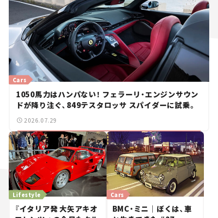
Cars
1050馬力はハンパない！ フェラーリ・エンジンサウン
ドが降り注ぐ、849テスタロッサ スパイダーに試乗。
2026.07.29
Lifestyle
Cars
『イタリア発 大矢アキオ
BMC・ミニ｜ぼくは、車