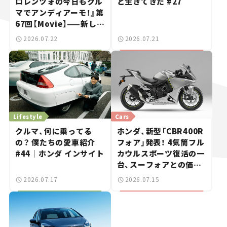
ロレンツォの今日もクル
と生きてきた #27
マでアンディアーモ！』第
67回【Movie】——新しい
スーパーカーショーで起
2026.07.22
2026.07.21
きた、若者たちの「驚き」
Lifestyle
Cars
クルマ、何に乗ってる
ホンダ、新型「CBR400R
の？ 僕たちの愛車紹介
フォア」発表！ 4気筒フル
#44｜ホンダ インサイト
カウルスポーツ復活の一
台、スーフォアとの価格
差は20万円【新車ニュー
2026.07.17
2026.07.15
ス】