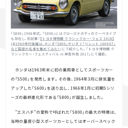
「S800」1966年式。「S800」にはクローズドボディのクーペタイプ
も存在し、別記事『
【トヨタ博物館 クラシックカー・フェス 2018】
(4)1960年代後編は、ホンダ「S800」やいすゞ「ベレット 1600GT」
など国産の名車を集めてみた！
』にて紹介した。「トヨタ博物館 ク
ラシックカー・フェスティバル in 神宮外苑 2017」にて撮影。
ホンダは1963年末に初の乗用車としてスポーツカー
の「S500」を発売します。その後、1964年3月に排気量を
アップした「S600」を送り出し、1966年1月に初期Sシリ
ーズの最終進化形である「S800」が誕生しました。
”エスハチ”の愛称で呼ばれた「S800」の最大の特徴は、
当時の量産小型スポーツカーとしてはオーバースペック