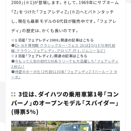
2000」(※1)が登場します。そして、1969年にサブネーム
「Z」をつけた「フェアレディZ」(※2)へとバトンタッチ
し、現在も最新モデルの6代目が販売中です。「フェアレ
ディ」の歴史は、かくも長いのです。
※1 日産「フェアレディ2000」関連の記事はこちら
●
【トヨタ博物館 クラシックカー・フェス 2018】(5)1970年代前
編：クラウン、フェアレディ、グロリア、ff-1、ジムニーなど！
※2 日産「フェアレディZ」関連の記事はこちら
●
今もって人気の初代S30系ラリーでも大活躍した「フェアレディ
240Z」！
●
待望のターボ化！2代目S130系「フェアレディZ-Tバールーフ タ
ーボ」
3位は、ダイハツの乗用車第1号「コン
パーノ」のオープンモデル「スパイダー」
(得票5%)