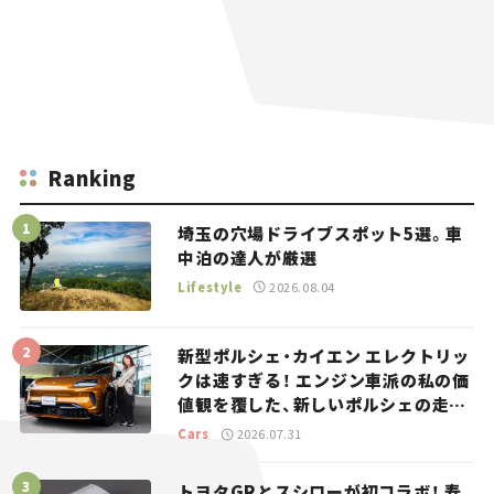
Ranking
埼玉の穴場ドライブスポット5選。車
中泊の達人が厳選
Lifestyle
2026.08.04
新型ポルシェ・カイエン エレクトリッ
クは速すぎる！ エンジン車派の私の価
値観を覆した、新しいポルシェの走
り。
Cars
2026.07.31
トヨタGRとスシローが初コラボ！ 寿