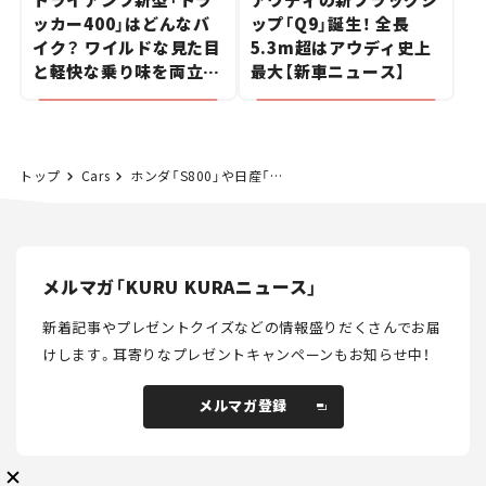
ッカー400」はどんなバ
ップ「Q9」誕生！ 全長
イク？ ワイルドな見た目
5.3m超はアウディ史上
と軽快な乗り味を両立し
最大【新車ニュース】
た400ccフラットトラッ
カー【試乗レビュー】
メルマガ登録
トップ
Cars
ホンダ「S800」や日産「フェアレディ」、『往年の国産オープンカー、好きなのはどれ？』の結果は？【クルマ好き4択】
KURU KURAについて
広告掲載
プライバシーポリシー
採用情報
FAQ
メルマガ「KURU KURAニュース」
新着記事やプレゼントクイズなどの情報盛りだくさんでお届
follow us
けします。
耳寄りなプレゼントキャンペーンもお知らせ中！
メルマガ登録