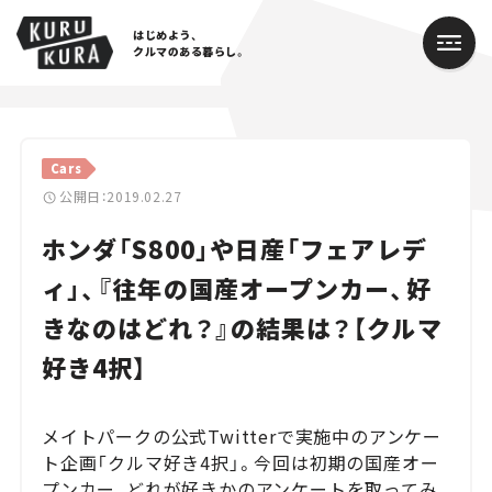
はじめよう、
クルマのある暮らし。
カテゴリ
Cars
Cars
公開日：2019.02.27
ホンダ「S800」や日産「フェアレデ
Lifestyle
ィ」、『往年の国産オープンカー、好
Traffic
きなのはどれ？』の結果は？【クルマ
Special
好き4択】
Series
メイトパークの公式Twitterで実施中のアンケー
Campaign
ト企画「クルマ好き4択」。今回は初期の国産オー
プンカー、どれが好きかのアンケートを取ってみ
人気のハッシュタグ