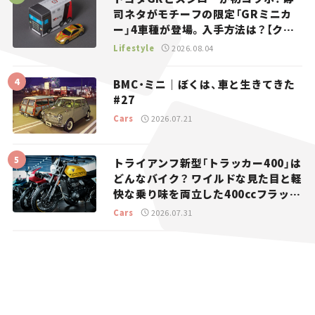
司ネタがモチーフの限定「GRミニカ
ー」4車種が登場。入手方法は？【クル
マとホビー】
Lifestyle
2026.08.04
BMC・ミニ｜ぼくは、車と生きてきた
#27
Cars
2026.07.21
トライアンフ新型「トラッカー400」は
どんなバイク？ ワイルドな見た目と軽
快な乗り味を両立した400ccフラット
トラッカー【試乗レビュー】
Cars
2026.07.31