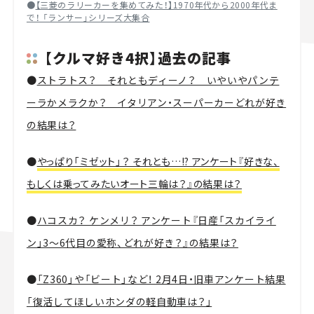
●
【三菱のラリーカーを集めてみた！】1970年代から2000年代ま
で！ 「ランサー」シリーズ大集合
【クルマ好き4択】過去の記事
●
ストラトス？ それともディーノ？ いやいやパンテ
ーラかメラクか？ イタリアン・スーパーカーどれが好き
の結果は？
●
やっぱり「ミゼット」？ それとも…!? アンケート『好きな、
もしくは乗ってみたいオート三輪は？』の結果は？
●
ハコスカ？ ケンメリ？ アンケート『日産「スカイライ
ン」3～6代目の愛称、どれが好き？』の結果は？
●
「Z360」や「ビート」など！ 2月4日・旧車アンケート結果
「復活してほしいホンダの軽自動車は？」