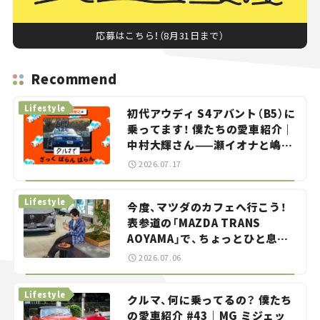
応募はこちら！（8月31日まで）
Recommend
Lifestyle
初代アウディ S4アバント（B5）に
乗ってます！ 僕たちの愛車紹介｜
中村大輝さん——瀬イオナと嶋田
智之の「クルマでざっくばらんば
2026.07.17
らん！」＃20
Lifestyle
今度、マツダのカフェへ行こう！
表参道の「MAZDA TRANS
AOYAMA」で、ちょっとひと息。
——連載｜CCGとクルマでどうす
2026.07.06
る？＜第13回＞
Lifestyle
クルマ、何に乗ってるの？ 僕たち
の愛車紹介 #43｜MG ミジェッ