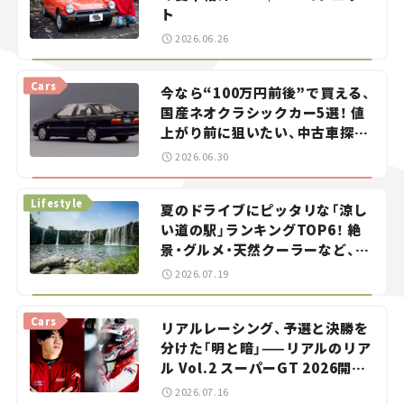
ト
2026.06.26
Cars
今なら“100万円前後”で買える、
国産ネオクラシックカー5選！ 値
上がり前に狙いたい、中古車探し
をお手伝い――ちょっとイケてるマ
2026.06.30
イカー選び #02
Lifestyle
夏のドライブにピッタリな「涼し
い道の駅」ランキングTOP6！ 絶
景・グルメ・天然クーラーなど、避
暑におすすめのスポットを紹介
2026.07.19
【道の駅マニアの推し駅ガイド】
vol.15
Cars
リアルレーシング、予選と決勝を
分けた「明と暗」——リアルのリア
ル Vol.2 スーパーGT 2026開幕
戦 岡山国際サーキット
2026.07.16