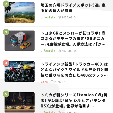
埼玉の穴場ドライブスポット5選。車
中泊の達人が厳選
Lifestyle
2026.08.04
トヨタGRとスシローが初コラボ！ 寿
司ネタがモチーフの限定「GRミニカ
ー」4車種が登場。入手方法は？【クル
マとホビー】
Lifestyle
2026.08.04
トライアンフ新型「トラッカー400」は
どんなバイク？ ワイルドな見た目と軽
快な乗り味を両立した400ccフラット
トラッカー【試乗レビュー】
Cars
2026.07.31
トミカが新シリーズ「tomica CW」発
表！ 第1弾は「日産 シルビア」「ホンダ
NSX」が登場。世界が注目す
る“JDM”に焦点【クルマとホビー】
Lifestyle
2026.07.29