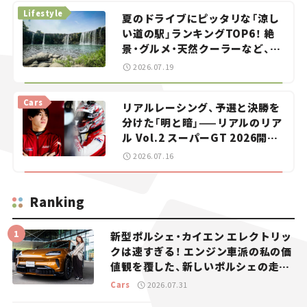
Lifestyle
夏のドライブにピッタリな「涼し
い道の駅」ランキングTOP6！ 絶
景・グルメ・天然クーラーなど、避
暑におすすめのスポットを紹介
2026.07.19
【道の駅マニアの推し駅ガイド】
vol.15
Cars
リアルレーシング、予選と決勝を
分けた「明と暗」——リアルのリア
ル Vol.2 スーパーGT 2026開幕
戦 岡山国際サーキット
2026.07.16
Ranking
新型ポルシェ・カイエン エレクトリッ
クは速すぎる！ エンジン車派の私の価
値観を覆した、新しいポルシェの走
り。
Cars
2026.07.31