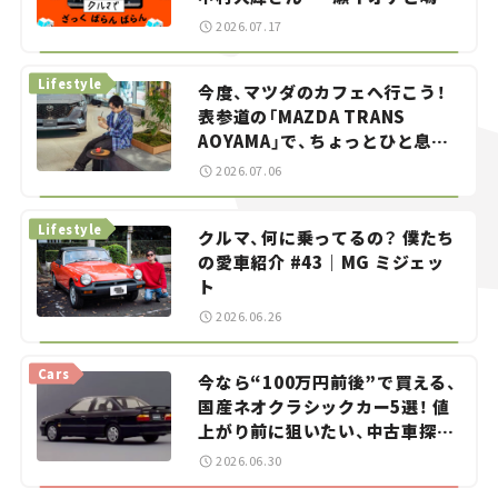
智之の「クルマでざっくばらんば
2026.07.17
らん！」＃20
Lifestyle
今度、マツダのカフェへ行こう！
表参道の「MAZDA TRANS
AOYAMA」で、ちょっとひと息。
——連載｜CCGとクルマでどうす
2026.07.06
る？＜第13回＞
Lifestyle
クルマ、何に乗ってるの？ 僕たち
の愛車紹介 #43｜MG ミジェッ
ト
2026.06.26
Cars
今なら“100万円前後”で買える、
国産ネオクラシックカー5選！ 値
上がり前に狙いたい、中古車探し
をお手伝い――ちょっとイケてるマ
2026.06.30
イカー選び #02