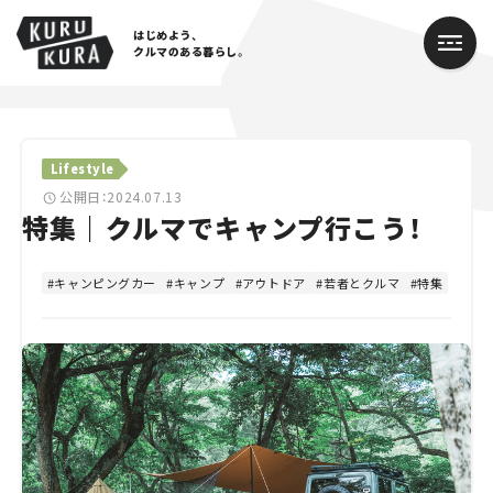
はじめよう、
クルマのある暮らし。
カテゴリ
Lifestyle
Cars
公開日：2024.07.13
特集｜クルマでキャンプ行こう！
Lifestyle
キャンピングカー
キャンプ
アウトドア
若者とクルマ
特集
Traffic
Special
Series
Campaign
人気のハッシュタグ