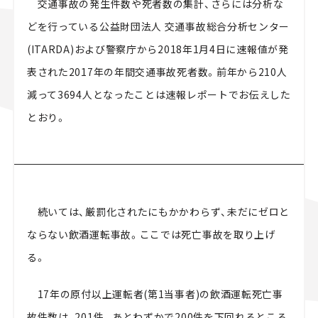
交通事故の発生件数や死者数の集計、さらには分析な
スズキ ジムニー｜Suzuki Jimny
スズキ｜Suzuki
どを行っている公益財団法人 交通事故総合分析センター
マツダ｜Mazda
マツダ ロードスター｜Mazda Roadster
(ITARDA)および警察庁から2018年1月4日に速報値が発
表された2017年の年間交通事故死者数。前年から210人
減って3694人となったことは速報レポートでお伝えした
とおり。
続いては、厳罰化されたにもかかわらず、未だにゼロと
ならない飲酒運転事故。ここでは死亡事故を取り上げ
る。
17年の原付以上運転者(第1当事者)の飲酒運転死亡事
故件数は、201件。あとわずかで200件を下回れるところ