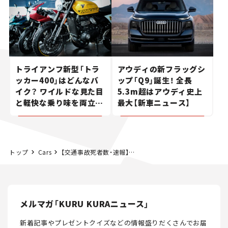
トライアンフ新型「トラ
アウディの新フラッグシ
ッカー400」はどんなバ
ップ「Q9」誕生！ 全長
イク？ ワイルドな見た目
5.3m超はアウディ史上
と軽快な乗り味を両立し
最大【新車ニュース】
た400ccフラットトラッ
カー【試乗レビュー】
トップ
Cars
【交通事故死者数・速報】2017年の飲酒死亡事故、200件を下回れず！
メルマガ「KURU KURAニュース」
新着記事やプレゼントクイズなどの情報盛りだくさんでお届