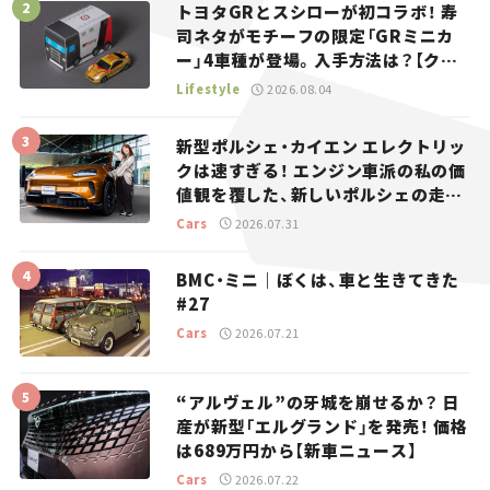
トヨタGRとスシローが初コラボ！ 寿
司ネタがモチーフの限定「GRミニカ
ー」4車種が登場。入手方法は？【クル
マとホビー】
Lifestyle
2026.08.04
新型ポルシェ・カイエン エレクトリッ
クは速すぎる！ エンジン車派の私の価
値観を覆した、新しいポルシェの走
り。
Cars
2026.07.31
BMC・ミニ｜ぼくは、車と生きてきた
#27
Cars
2026.07.21
“アルヴェル”の牙城を崩せるか？ 日
産が新型「エルグランド」を発売！ 価格
は689万円から【新車ニュース】
Cars
2026.07.22