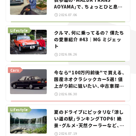
AOYAMA」で、ちょっとひと息。
——連載｜CCGとクルマでどうす
2026.07.06
る？＜第13回＞
Lifestyle
クルマ、何に乗ってるの？ 僕たち
の愛車紹介 #43｜MG ミジェッ
ト
2026.06.26
Cars
今なら“100万円前後”で買える、
国産ネオクラシックカー5選！ 値
上がり前に狙いたい、中古車探し
をお手伝い――ちょっとイケてるマ
2026.06.30
イカー選び #02
Lifestyle
夏のドライブにピッタリな「涼し
い道の駅」ランキングTOP6！ 絶
景・グルメ・天然クーラーなど、避
暑におすすめのスポットを紹介
2026.07.19