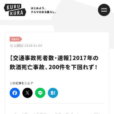
はじめよう、
クルマのある暮らし。
カテゴリ
Cars
Cars
公開日：2018.01.09
【交通事故死者数・速報】2017年の
Lifestyle
飲酒死亡事故、200件を下回れず！
Traffic
Special
この記事をシェア
Series
Campaign
人気のハッシュタグ