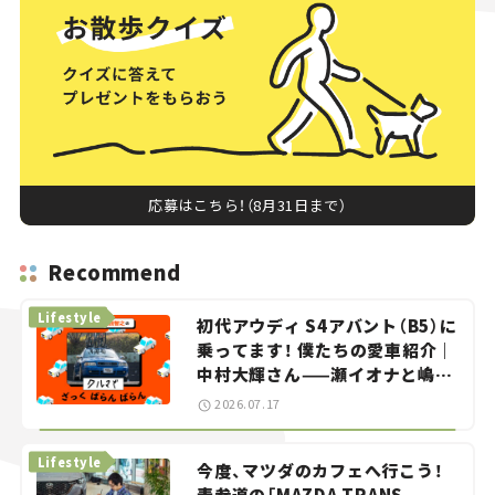
応募はこちら！（8月31日まで）
Recommend
Lifestyle
初代アウディ S4アバント（B5）に
乗ってます！ 僕たちの愛車紹介｜
中村大輝さん——瀬イオナと嶋田
智之の「クルマでざっくばらんば
2026.07.17
らん！」＃20
Lifestyle
今度、マツダのカフェへ行こう！
表参道の「MAZDA TRANS