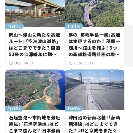
Traffic
Traffic
岡山～津山に新たな高速
夢の「房総半島一周」高速
ルート！「空港津山道路」
は実現するのか？ 茂原～
はどこまでできた？ 国道
鴨川～館山を結ぶ！ 3つ
53号の渋滞緩和に期待。
の高規格道路計画の現
岡山市側でも動きが【い
状。「館山鴨川道路」で検
2026.08.04
2026.08.03
ま気になる道路計画】
討進む【いま気になる道
路計画】
Traffic
Traffic
石垣空港～市街地を最短
津田沼の新南北軸！「藤崎
直結！「石垣空港線」はど
茜浜線」はどこまででき
こまで進んだ？ 日本最南
た？ JRと京成をまたぐ