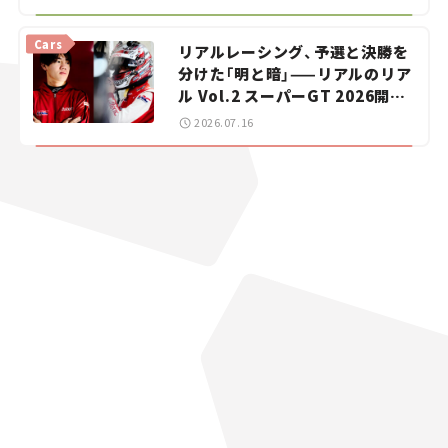
【道の駅マニアの推し駅ガイド】
vol.15
Cars
リアルレーシング、予選と決勝を
分けた「明と暗」——リアルのリア
ル Vol.2 スーパーGT 2026開幕
戦 岡山国際サーキット
2026.07.16