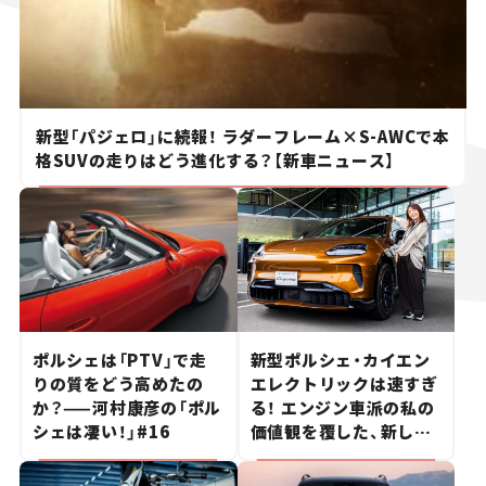
新型「パジェロ」に続報！ ラダーフレーム×S-AWCで本
格SUVの走りはどう進化する？【新車ニュース】
ポルシェは「PTV」で走
新型ポルシェ・カイエン
りの質をどう高めたの
エレクトリックは速すぎ
か？——河村康彦の「ポル
る！ エンジン車派の私の
シェは凄い！」#16
価値観を覆した、新しい
ポルシェの走り。