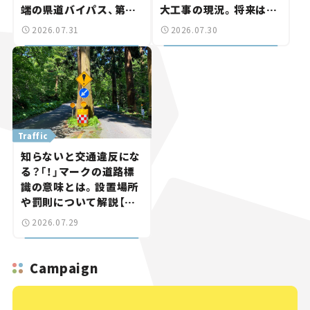
端の県道バイパス、第2
大工事の現況。将来は
工区も延伸開通 【いま気
「習志野～鎌ケ谷」を最短
2026.07.31
2026.07.30
になる道路計画】
直結【いま気になる道路
計画】
Traffic
知らないと交通違反にな
る？「！」マークの道路標
識の意味とは。設置場所
や罰則について解説【ク
ルマの知識】
2026.07.29
Campaign