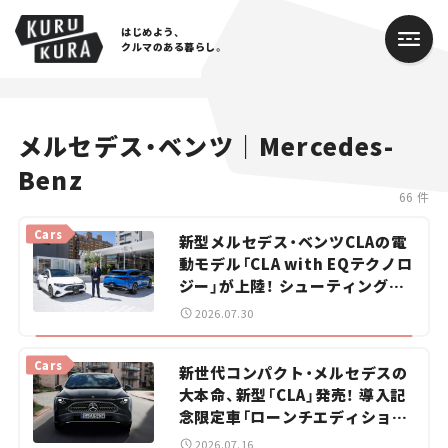
はじめよう、
クルマのある暮らし。
カテゴリ
メルセデス・ベンツ｜Mercedes-
Benz
Cars
66 件
Lifestyle
Cars
新型メルセデス・ベンツCLAの電
動モデル「CLA with EQテクノロ
Traffic
ジー」が上陸！ シューティングブ
レークも発売【新車ニュース】
Special
2026.07.30
Series
Cars
新世代コンパクト・メルセデスの
大本命、新型「CLA」発売！ 導入記
Campaign
念限定車「ローンチエディショ
ン」を設定【新車ニュース】
人気のハッシュタグ
2026.07.16