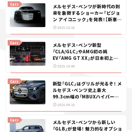
Cars
メルセデス・ベンツが新時代の到
来を象徴するショーカー「ビジョ
ン アイコニック」を発表！【新車ニ
ュース】
2025.10.16
Cars
メルセデス・ベンツ新型
「CLA/GLC」やAMG初の純
EV「AMG GT XX」が日本初上陸！
攻めの電気自動車戦略を体感せよ
2025.10.09
【ジャパンモビリティショー
2025】
Cars
新型「GLC」はグリルが光るぞ！ メ
ルセデス・ベンツ史上最大
99.3cm幅の「MBUXハイパース
クリーン」にも大注目！【新車ニュ
2025.09.10
ース】
Cars
メルセデス・ベンツから新しい
「GLB」が登場！ 魅力的なオプショ