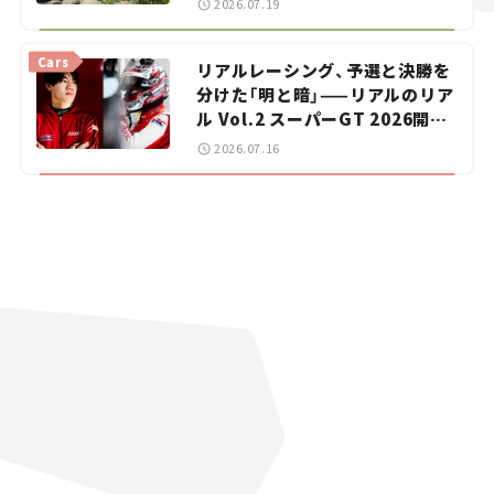
2026.07.19
【道の駅マニアの推し駅ガイド】
vol.15
Cars
リアルレーシング、予選と決勝を
分けた「明と暗」——リアルのリア
ル Vol.2 スーパーGT 2026開幕
戦 岡山国際サーキット
2026.07.16