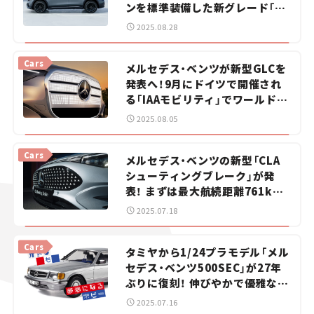
ンを標準装備した新グレード「ア
ーバンスターズ」【新車ニュース】
2025.08.28
Cars
メルセデス・ベンツが新型GLCを
発表へ！9月にドイツで開催され
る「IAAモビリティ」でワールドプ
レミア【新車ニュース】
2025.08.05
Cars
メルセデス・ベンツの新型「CLA
シューティングブレーク」が発
表！ まずは最大航続距離761km
のBEVモデルから【新車ニュー
2025.07.18
ス】
Cars
タミヤから1/24プラモデル「メル
セデス・ベンツ500SEC」が27年
ぶりに復刻！ 伸びやかで優雅なフ
ォルムを実感たっぷりに表現【ク
2025.07.16
ルマとホビー】