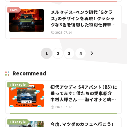
Cars
メルセデス・ベンツ初代「Gクラ
ス」のデザインを再現！ クラシッ
クな3色を復刻した特別仕様車が
登場！【新車ニュース】
2025.07.14
1
2
3
4
Recommend
Lifestyle
初代アウディ S4アバント（B5）に
乗ってます！ 僕たちの愛車紹介｜
中村大輝さん——瀬イオナと嶋田
智之の「クルマでざっくばらんば
2026.07.17
らん！」＃20
Lifestyle
今度、マツダのカフェへ行こう！