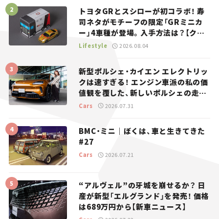
トヨタGRとスシローが初コラボ！ 寿
司ネタがモチーフの限定「GRミニカ
ー」4車種が登場。入手方法は？【クル
マとホビー】
Lifestyle
2026.08.04
新型ポルシェ・カイエン エレクトリッ
クは速すぎる！ エンジン車派の私の価
値観を覆した、新しいポルシェの走
り。
Cars
2026.07.31
BMC・ミニ｜ぼくは、車と生きてきた
#27
Cars
2026.07.21
“アルヴェル”の牙城を崩せるか？ 日
産が新型「エルグランド」を発売！ 価格
は689万円から【新車ニュース】