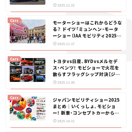
【新車ニュース】
2025.12.22
Cars
モーターショーはこれからどうな
る？ ドイツ「ミュンヘン・モータ
ーショー（IAA モビリティ2025）」
で見つけた新たなテーマと価値。
2025.11.17
Cars
トヨタvs日産、BYDvsメルセデ
ス・ベンツ！ モビショーで火花を
散らすフラッグシップ対決【ジャ
パンモビリティショー2025】
2025.11.05
Cars
ジャパンモビリティショー2025
まとめ｜いくっしょ、モビショ
ー！ 新車・コンセプトカーから未
来の乗り物まで最新情報を徹底解
2025.10.31
説