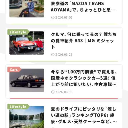
表参道の「MAZDA TRANS
AOYAMA」で、ちょっとひと息。
——連載｜CCGとクルマでどうす
2026.07.06
る？＜第13回＞
Lifestyle
クルマ、何に乗ってるの？ 僕たち
の愛車紹介 #43｜MG ミジェッ
ト
2026.06.26
Cars
今なら“100万円前後”で買える、
国産ネオクラシックカー5選！ 値
上がり前に狙いたい、中古車探し
をお手伝い――ちょっとイケてるマ
2026.06.30
イカー選び #02
Lifestyle
夏のドライブにピッタリな「涼し
い道の駅」ランキングTOP6！ 絶
景・グルメ・天然クーラーなど、避
暑におすすめのスポットを紹介