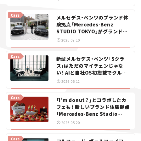
スズキ ジムニー｜Suzuki Jimny
スズキ｜Suzuki
Cars
マツダ｜Mazda
マツダ ロードスター｜Mazda Roadster
メルセデス・ベンツのブランド体
験拠点「Mercedes-Benz
STUDIO TOKYO」がグランドオ
ープン！ 世界観をより深く体感で
2026.07.10
きるラウンジを新設
Cars
新型メルセデス・ベンツ「Sクラ
ス」はただのマイチェンじゃな
い！ AIと自社OS初搭載でクルマ
が激変!? ハイテク・ラグジュアリ
2026.06.12
ーサルーン登場【新車ニュース】
Cars
「I’m donut？」とコラボしたカ
フェも！ 新しいブランド体験拠点
「Mercedes-Benz Studio
Tokyo」が東京・表参道にオープ
2026.05.20
ン！
Cars