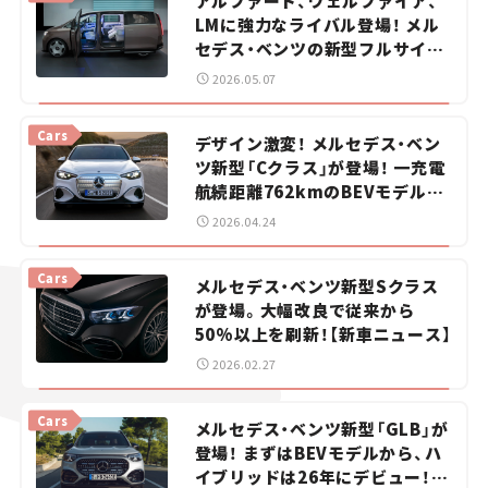
アルファード、ヴェルファイア、
LMに強力なライバル登場！ メル
セデス・ベンツの新型フルサイズ
電動ミニバン「VLE」が世界初公
2026.05.07
開！【新車ニュース】
Cars
デザイン激変！ メルセデス・ベン
ツ新型「Cクラス」が登場！ 一充電
航続距離762kmのBEVモデルを
初公開【新車ニュース】
2026.04.24
Cars
メルセデス・ベンツ新型Sクラス
が登場。大幅改良で従来から
50%以上を刷新！【新車ニュース】
2026.02.27
Cars
メルセデス・ベンツ新型「GLB」が
登場！ まずはBEVモデルから、ハ
イブリッドは26年にデビュー！