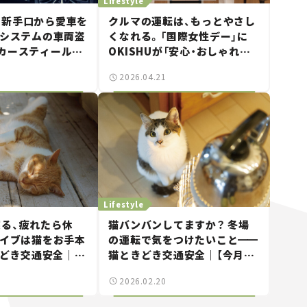
Lifestyle
最新手口から愛車を
クルマの運転は、もっとやさし
タシステムの車両盗
くなれる。「国際女性デー」に
カースティールブ
OKISHUが「安心・おしゃれな
820」は“ゲーム
カーライフセミナー」を開催！
2026.04.21
も対応するスゴイや
Lifestyle
る、疲れたら休
猫バンバンしてますか？ 冬場
ライブは猫をお手本
の運転で気をつけたいこと
━━
どき交通安全｜
猫ときどき交通安全｜【今月の
まにゃ～」Vol.9】
「交通まにゃ～」Vol.8】
2026.02.20