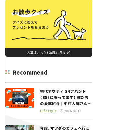
応募はこちら！（8月31日まで）
Recommend
初代アウディ S4アバント
（B5）に乗ってます！ 僕たち
の愛車紹介｜中村大輝さん
——瀬イオナと嶋田智之の
Lifestyle
2026.07.17
「クルマでざっくばらんばら
ん！」＃20
今度、マツダのカフェへ行こ