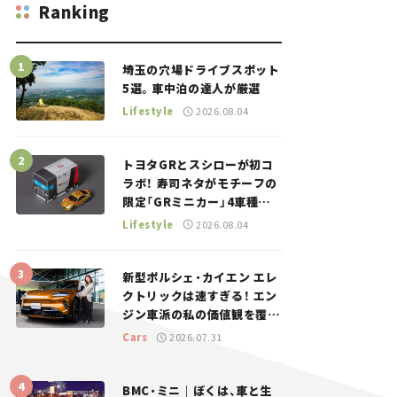
Ranking
埼玉の穴場ドライブスポット
5選。車中泊の達人が厳選
Lifestyle
2026.08.04
トヨタGRとスシローが初コ
ラボ！ 寿司ネタがモチーフの
限定「GRミニカー」4車種が
登場。入手方法は？【クルマ
Lifestyle
2026.08.04
とホビー】
新型ポルシェ・カイエン エレ
クトリックは速すぎる！ エン
ジン車派の私の価値観を覆し
た、新しいポルシェの走り。
Cars
2026.07.31
BMC・ミニ｜ぼくは、車と生