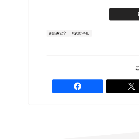
o
/
U
a
n
d
m
e
u
d
t
:
e
4
4
交通安全
危険予知
.
4
4
%