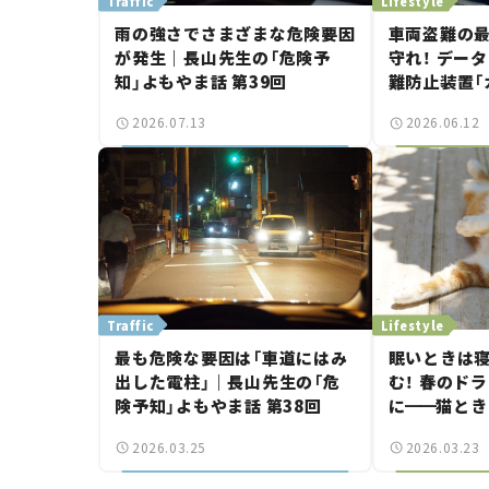
Traffic
Lifestyle
雨の強さでさまざまな危険要因
車両盗難の
が発生｜長山先生の「危険予
守れ！ デー
知」よもやま話 第39回
難防止装置「
ロッカーSOS
2026.07.13
2026.06.12
ボーイ”に
つ。
Traffic
Lifestyle
最も危険な要因は「車道にはみ
眠いときは寝
出した電柱」｜長山先生の「危
む！ 春のド
険予知」よもやま話 第38回
に
━━
猫とき
【今月の「交通
2026.03.25
2026.03.23