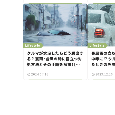
Lifestyle
Lifestyle
クルマが水没したらどう脱出す
暴風雪の立
る？ 豪雨・台風の時に役立つ対
中毒に!? 
処方法とその手順を解説！【ク
たときの危
ルマと防災】
2024.07.16
2023.12.20