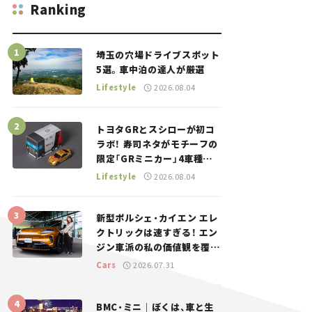
Ranking
埼玉の穴場ドライブスポット
5選。車中泊の達人が厳選
Lifestyle
2026.08.04
トヨタGRとスシローが初コ
ラボ！ 寿司ネタがモチーフの
限定「GRミニカー」4車種が
登場。入手方法は？【クルマ
Lifestyle
2026.08.04
とホビー】
新型ポルシェ・カイエン エレ
クトリックは速すぎる！ エン
ジン車派の私の価値観を覆し
た、新しいポルシェの走り。
Cars
2026.07.31
BMC・ミニ｜ぼくは、車と生