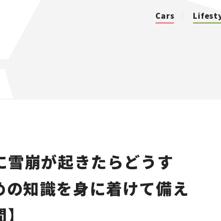
Cars
Lifest
カテゴリ
Cars
Lifestyle
に雪崩が起きたらどうす
Traffic
ための知識を身に着けて備え
Special
間】
Series