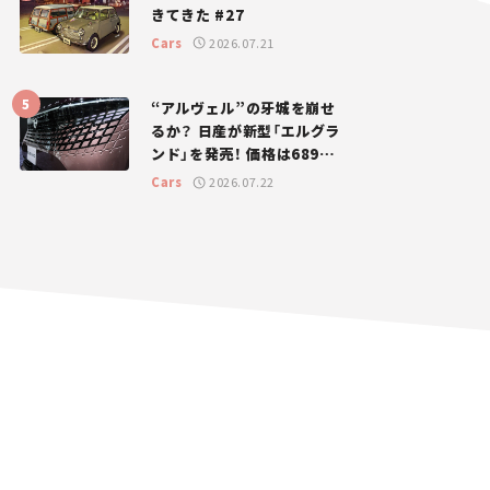
きてきた #27
Cars
2026.07.21
“アルヴェル”の牙城を崩せ
るか？ 日産が新型「エルグラ
ンド」を発売！ 価格は689万
円から【新車ニュース】
Cars
2026.07.22