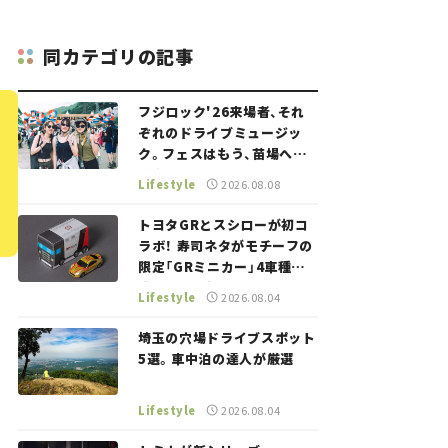
同カテゴリの記事
フジロック'26来場者、それ
ぞれのドライブミュージッ
ク。フェスはもう、苗場への
道中から始まっていた。
Lifestyle
2026.08.08
トヨタGRとスシローが初コ
ラボ！ 寿司ネタがモチーフの
限定「GRミニカー」4車種が
登場。入手方法は？【クルマ
Lifestyle
2026.08.04
とホビー】
埼玉の穴場ドライブスポット
5選。車中泊の達人が厳選
Lifestyle
2026.08.04