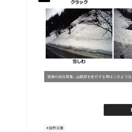
雪崩の前兆現象。山間部を走行する際はこのような
L
o
/
U
a
n
d
m
e
u
d
t
:
e
4
8
自然災害
.