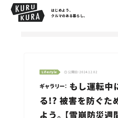
はじめよう、
クルマのある暮らし。
公開日：2024.12.02
Lifestyle
もし運転中
ギャラリー：
る!? 被害を防ぐ
よう。【雪崩防災週