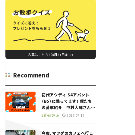
応募はこちら！（8月31日まで）
Recommend
初代アウディ S4アバント
（B5）に乗ってます！ 僕たち
の愛車紹介｜中村大輝さん
——瀬イオナと嶋田智之の
Lifestyle
2026.07.17
「クルマでざっくばらんばら
ん！」＃20
今度、マツダのカフェへ行こ