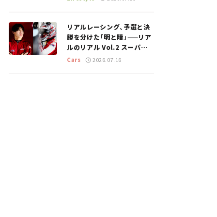
のスポットを紹介【道の駅マ
ニアの推し駅ガイド】vol.15
リアルレーシング、予選と決
勝を分けた「明と暗」——リア
ルのリアル Vol.2 スーパー
GT 2026開幕戦 岡山国際サ
Cars
2026.07.16
ーキット