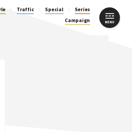
yle
Traffic
Special
Series
Campaign
MENU
CLOSE
人気のハッシュタグ
スズキ ジムニー｜Suzuki Jimny
スズキ｜Suzuki
マツダ｜Mazda
マツダ ロードスター｜Mazda Roadster