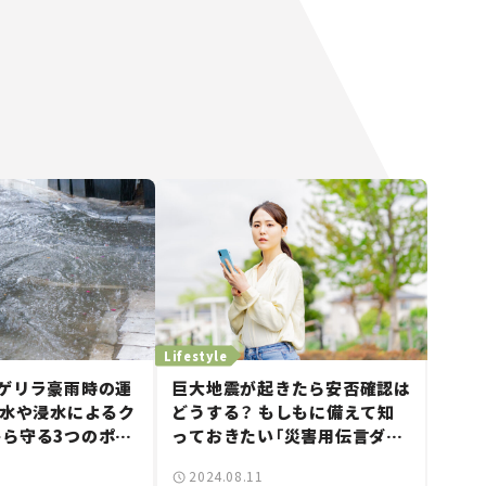
Lifestyle
ゲリラ豪雨時の運
巨大地震が起きたら安否確認は
冠水や浸水によるク
どうする？ もしもに備えて知
ら守る3つのポイ
っておきたい「災害用伝言ダイ
【クルマと防災】
ヤル“171”」と「災害用伝言
2024.08.11
板“web171”」の使い方。