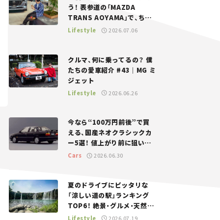
う！ 表参道の「MAZDA
TRANS AOYAMA」で、ちょ
っとひと息。——連載｜CCG
Lifestyle
2026.07.06
とクルマでどうする？＜第13
回＞
クルマ、何に乗ってるの？ 僕
たちの愛車紹介 #43｜MG ミ
ジェット
Lifestyle
2026.06.26
今なら“100万円前後”で買
える、国産ネオクラシックカ
ー5選！ 値上がり前に狙いた
い、中古車探しをお手伝い――ち
Cars
2026.06.30
ょっとイケてるマイカー選び
#02
夏のドライブにピッタリな
「涼しい道の駅」ランキング
TOP6！ 絶景・グルメ・天然ク
ーラーなど、避暑におすすめ
Lifestyle
2026.07.19