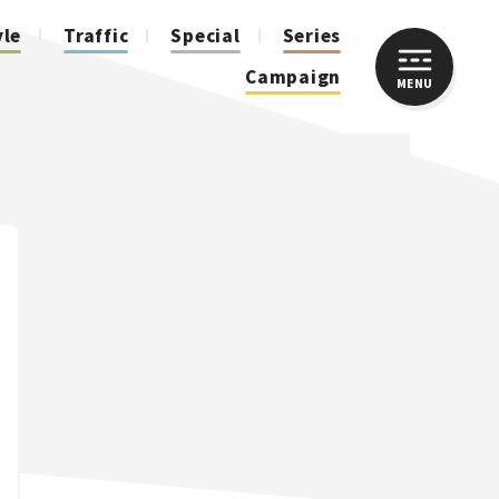
yle
Traffic
Special
Series
Campaign
MENU
CLOSE
人気のハッシュタグ
スズキ ジムニー｜Suzuki Jimny
スズキ｜Suzuki
マツダ｜Mazda
マツダ ロードスター｜Mazda Roadster