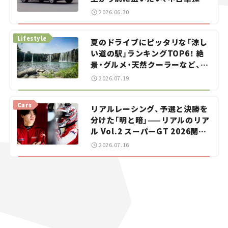
をお手伝い――ちょっとイケてるマ
2026.06.30
イカー選び #02
Lifestyle
夏のドライブにピッタリな「涼し
い道の駅」ランキングTOP6！ 絶
景・グルメ・天然クーラーなど、避
暑におすすめのスポットを紹介
2026.07.19
【道の駅マニアの推し駅ガイド】
vol.15
Cars
リアルレーシング、予選と決勝を
分けた「明と暗」——リアルのリア
ル Vol.2 スーパーGT 2026開幕
戦 岡山国際サーキット
2026.07.16