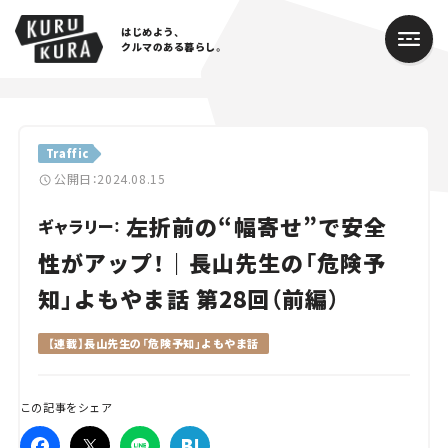
はじめよう、
クルマのある暮らし。
カテゴリ
Traffic
Cars
公開日：2024.08.15
左折前の“幅寄せ”で安全
Lifestyle
ギャラリー：
性がアップ！｜長山先生の「危険予
Traffic
知」よもやま話 第28回（前編）
Special
【連載】長山先生の「危険予知」よもやま話
Series
この記事をシェア
Campaign
人気のハッシュタグ