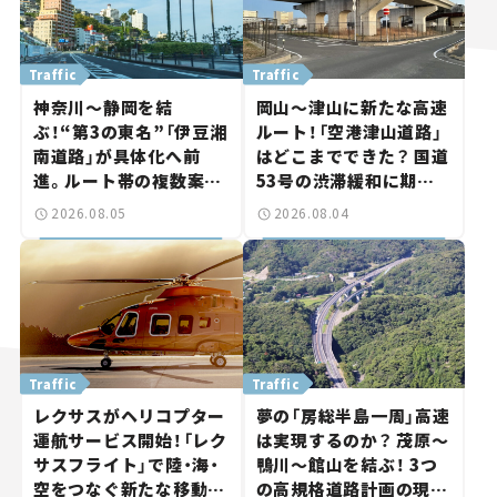
Traffic
Traffic
神奈川～静岡を結
岡山～津山に新たな高速
ぶ！“第3の東名”「伊豆湘
ルート！「空港津山道路」
南道路」が具体化へ前
はどこまでできた？ 国道
進。ルート帯の複数案検
53号の渋滞緩和に期待。
討へ。熱海まで信号ゼロ
岡山市側でも動きが【い
2026.08.05
2026.08.04
が実現？ 【いま気になる
ま気になる道路計画】
道路計画】
Traffic
Traffic
レクサスがヘリコプター
夢の「房総半島一周」高速
運航サービス開始！「レク
は実現するのか？ 茂原～
サスフライト」で陸・海・
鴨川～館山を結ぶ！ 3つ
空をつなぐ新たな移動体
の高規格道路計画の現