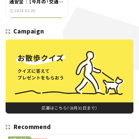
通安全｜【今月の「交通ま
にゃ～」Vol.8】
2026.02.20
Campaign
応募はこちら！（8月31日まで）
Recommend