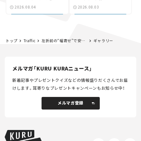
験とは
状。「館山鴨川道路」で検
2026.08.04
2026.08.03
討進む【いま気になる道
路計画】
トップ
Traffic
左折前の“幅寄せ”で安全性がアップ！｜長山先生の「危険予知」よもやま話 第28回（前編）
ギャラリー
メルマガ「KURU KURAニュース」
新着記事やプレゼントクイズなどの情報盛りだくさんでお届
けします。
耳寄りなプレゼントキャンペーンもお知らせ中！
メルマガ登録
メルマガ登録