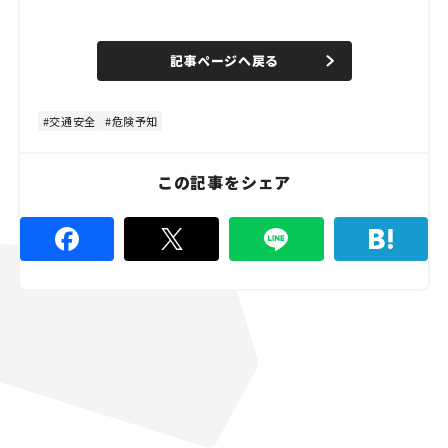
L
o
/
U
a
n
d
記事ページへ戻る
m
e
u
d
t
:
e
8
0
交通安全
危険予知
.
0
0
%
この記事をシェア