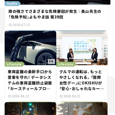
Traffic
雨の強さでさまざまな危険要因が発生｜長山先生の
「危険予知」よもやま話 第39回
2026.07.13
Lifestyle
Lifestyle
車両盗難の最新手口から
クルマの運転は、もっと
愛車を守れ！ データシス
やさしくなれる。「国際
テムの車両盗難防止装置
女性デー」にOKISHUが
「カースティールブロッ
「安心・おしゃれなカーラ
カーSOS820」は“ゲー
イフセミナー」を開催！
2026.06.12
2026.04.21
ムボーイ”にも対応する
スゴイやつ。