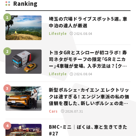
Ranking
埼玉の穴場ドライブスポット5選。車
中泊の達人が厳選
Lifestyle
2026.08.04
トヨタGRとスシローが初コラボ！ 寿
司ネタがモチーフの限定「GRミニカ
ー」4車種が登場。入手方法は？【クル
マとホビー】
Lifestyle
2026.08.04
新型ポルシェ・カイエン エレクトリッ
クは速すぎる！ エンジン車派の私の価
値観を覆した、新しいポルシェの走
り。
Cars
2026.07.31
BMC・ミニ｜ぼくは、車と生きてきた
#27