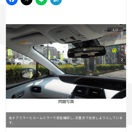
スズキ ジムニー｜Suzuki Jimny
スズキ｜Suzuki
マツダ｜Mazda
マツダ ロードスター｜Mazda Roadster
1/2
左ドアミラーとルームミラーで安全確認し、交差点で左折しようとしていま
す。