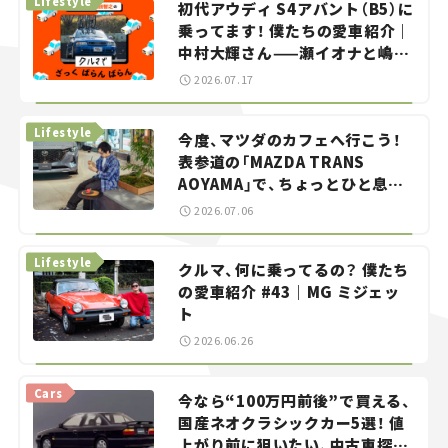
Lifestyle
初代アウディ S4アバント（B5）に
乗ってます！ 僕たちの愛車紹介｜
中村大輝さん——瀬イオナと嶋田
智之の「クルマでざっくばらんば
2026.07.17
らん！」＃20
Lifestyle
今度、マツダのカフェへ行こう！
表参道の「MAZDA TRANS
AOYAMA」で、ちょっとひと息。
——連載｜CCGとクルマでどうす
2026.07.06
る？＜第13回＞
Lifestyle
クルマ、何に乗ってるの？ 僕たち
の愛車紹介 #43｜MG ミジェッ
ト
2026.06.26
Cars
今なら“100万円前後”で買える、
国産ネオクラシックカー5選！ 値
上がり前に狙いたい、中古車探し