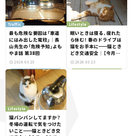
Traffic
Lifestyle
最も危険な要因は「車道
眠いときは寝る、疲れた
にはみ出した電柱」｜長
ら休む！ 春のドライブは
山先生の「危険予知」よも
猫をお手本に
━━
猫とき
やま話 第38回
どき交通安全｜【今月の
「交通まにゃ～」Vol.9】
2026.03.25
2026.03.23
Lifestyle
猫バンバンしてますか？
冬場の運転で気をつけた
いこと
━━
猫ときどき交