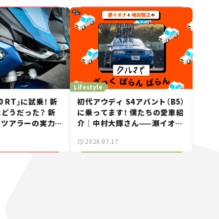
Lifestyle
0 RT」に試乗！ 新
初代アウディ S4アバント（B5）
はどうだった？ 新
に乗ってます！ 僕たちの愛車紹
ドツアラーの実力に
介｜中村大輝さん——瀬イオナ
ビュー】
と嶋田智之の「クルマでざっく
2026.07.17
ばらんばらん！」＃20