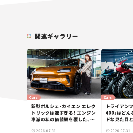
関連ギャラリー
Cars
Cars
新型ポルシェ・カイエン エレク
トライアンフ
トリックは速すぎる！ エンジン
400」はど
車派の私の価値観を覆した、新
ドな見た目
しいポルシェの走り。
立した400
2026.07.31
2026.07.31
ー【試乗レビ