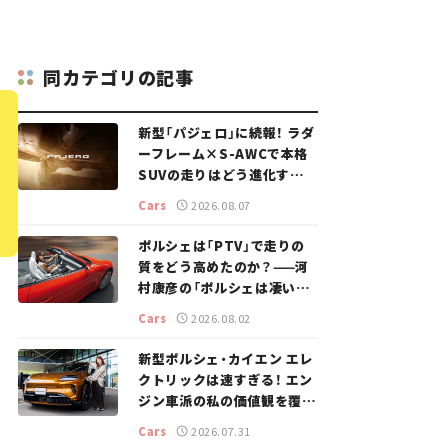
同カテゴリの記事
新型「パジェロ」に続報！ ラダ
ーフレーム×S-AWCで本格
SUVの走りはどう進化する？
【新車ニュース】
Cars
2026.08.07
ポルシェは「PTV」で走りの
質をどう高めたのか？——河
村康彦の「ポルシェは凄い！」
#16
Cars
2026.08.02
新型ポルシェ・カイエン エレ
クトリックは速すぎる！ エン
ジン車派の私の価値観を覆し
た、新しいポルシェの走り。
Cars
2026.07.31