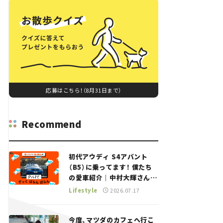
応募はこちら！（8月31日まで）
Recommend
初代アウディ S4アバント
（B5）に乗ってます！ 僕たち
の愛車紹介｜中村大輝さん
——瀬イオナと嶋田智之の
Lifestyle
2026.07.17
「クルマでざっくばらんばら
ん！」＃20
今度、マツダのカフェへ行こ