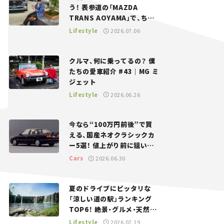
う！ 表参道の「MAZDA
TRANS AOYAMA」で、ちょ
っとひと息。——連載｜CCG
Lifestyle
2026.07.06
とクルマでどうする？＜第13
回＞
クルマ、何に乗ってるの？ 僕
たちの愛車紹介 #43｜MG ミ
ジェット
Lifestyle
2026.06.26
今なら“100万円前後”で買
える、国産ネオクラシックカ
ー5選！ 値上がり前に狙いた
い、中古車探しをお手伝い――ち
Cars
2026.06.30
ょっとイケてるマイカー選び
#02
夏のドライブにピッタリな
「涼しい道の駅」ランキング
TOP6！ 絶景・グルメ・天然ク
ーラーなど、避暑におすすめ
Lifestyle
2026.07.19