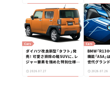
Cars
Cars
ダイハツ改良新型「タフト」発
BMW「R130
売！ 可愛さ排除の軽SUVに、レ
機能「ASA」
ジャー要素を強めた特別仕様車
世代グラン
2モデルを設定【新車ニュース】
感動【試乗レ
2026.07.27
2026.07.26