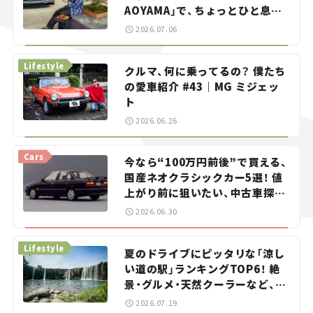
AOYAMA」で、ちょっとひと息。
——連載｜CCGとクルマでどうす
2026.07.06
る？＜第13回＞
Lifestyle
クルマ、何に乗ってるの？ 僕たち
の愛車紹介 #43｜MG ミジェッ
ト
2026.06.26
Cars
今なら“100万円前後”で買える、
国産ネオクラシックカー5選！ 値
上がり前に狙いたい、中古車探し
をお手伝い――ちょっとイケてるマ
2026.06.30
イカー選び #02
Lifestyle
夏のドライブにピッタリな「涼し
い道の駅」ランキングTOP6！ 絶
景・グルメ・天然クーラーなど、避
暑におすすめのスポットを紹介
2026.07.19