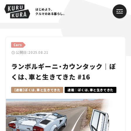
はじめよう、
クルマのある暮らし。
カテゴリ
Cars
Cars
公開日：2025.08.21
ランボルギーニ・カウンタック｜ぼ
Lifestyle
くは、車と生きてきた #16
Traffic
【連載】ぼくは、車と生きてきた
連載｜ぼくは、車と生きてきた
Special
Series
Campaign
人気のハッシュタグ