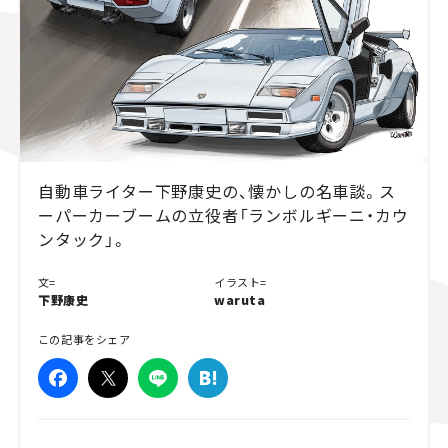
スズキ ジムニー｜Suzuki Jimny
スズキ｜Suzuki
マツダ｜Mazda
マツダ ロードスター｜Mazda Roadster
自動車ライター下野康史の、懐かしの名車談。ス
ーパーカーブームの立役者「ランボルギーニ・カウ
ンタック」。
文=
イラスト=
下野康史
waruta
この記事をシェア