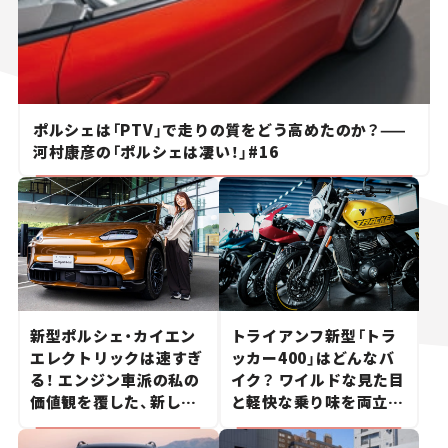
ポルシェは「PTV」で走りの質をどう高めたのか？——
河村康彦の「ポルシェは凄い！」#16
新型ポルシェ・カイエン
トライアンフ新型「トラ
エレクトリックは速すぎ
ッカー400」はどんなバ
る！ エンジン車派の私の
イク？ ワイルドな見た目
価値観を覆した、新しい
と軽快な乗り味を両立し
ポルシェの走り。
た400ccフラットトラッ
カー【試乗レビュー】