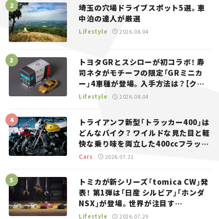
埼玉の穴場ドライブスポット5選。車
中泊の達人が厳選
Lifestyle
2026.08.04
トヨタGRとスシローが初コラボ！ 寿
司ネタがモチーフの限定「GRミニカ
ー」4車種が登場。入手方法は？【クル
マとホビー】
Lifestyle
2026.08.04
トライアンフ新型「トラッカー400」は
どんなバイク？ ワイルドな見た目と軽
快な乗り味を両立した400ccフラット
トラッカー【試乗レビュー】
Cars
2026.07.31
トミカが新シリーズ「tomica CW」発
表！ 第1弾は「日産 シルビア」「ホンダ
NSX」が登場。世界が注目す
る“JDM”に焦点【クルマとホビー】
Lifestyle
2026.07.29