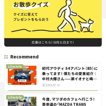
応募はこちら！（8月31日まで）
Recommend
Lifestyle
初代アウディ S4アバント（B5）に
乗ってます！ 僕たちの愛車紹介｜
中村大輝さん——瀬イオナと嶋田
智之の「クルマでざっくばらんば
2026.07.17
らん！」＃20
Lifestyle
今度、マツダのカフェへ行こう！
表参道の「MAZDA TRANS