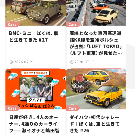
Cars
Cars
BMC・ミニ｜ぼくは、車
廃線となった東京高速道
と生きてきた #27
路KK線を空冷ポルシェ
が占拠！「LUFT TOKYO」
（ルフト東京）が見せた奇
跡の一日——ハッサンの
2026.07.21
2026.07.10
週末カーミーティング通
信 #2
Cars
Cars
日産が好き。4人のオー
ダイハツ・初代シャレー
ナー、4通りのカーライ
ド｜ぼくは、車と生きて
フ——瀬イオナと嶋田智
きた #26