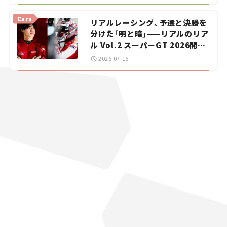
【道の駅マニアの推し駅ガイド】
vol.15
Cars
リアルレーシング、予選と決勝を
分けた「明と暗」——リアルのリア
ル Vol.2 スーパーGT 2026開幕
戦 岡山国際サーキット
2026.07.16