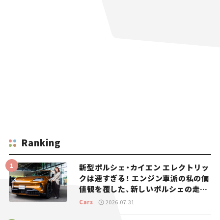
Ranking
新型ポルシェ・カイエン エレクトリッ
クは速すぎる！ エンジン車派の私の価
値観を覆した、新しいポルシェの走
り。
Cars
2026.07.31