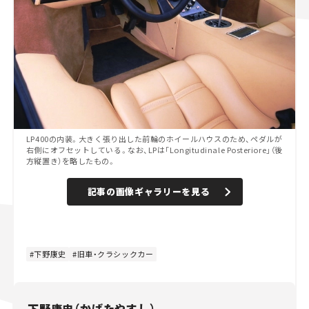
LP400の内装。大きく張り出した前輪のホイールハウスのため、ペダルが
右側にオフセットしている。なお、LPは「Longitudinale Posteriore」（後
方縦置き）を略したもの。
記事の画像ギャラリーを見る
下野康史
旧車・クラシックカー
下野康史（かばたやすし）