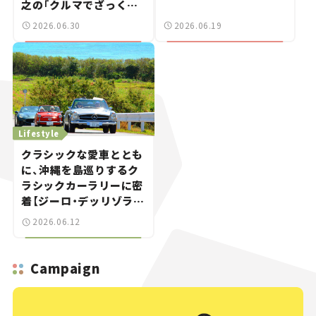
之の「クルマでざっくば
らんばらん！」＃19
2026.06.30
2026.06.19
Lifestyle
クラシックな愛車ととも
に、沖縄を島巡りするク
ラシックカーラリーに密
着【ジーロ・デッリゾラ沖
縄｜Giro dell’Isola
2026.06.12
OKINAWA 2026】
Campaign